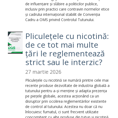
de influențare și slăbire a politicilor publice
,
inclusiv prin practici care contravin normelor etice
și cadrului internațional stabilit de Convenția
Cadru a OMS privind Controlul Tutunului.
Pliculețele cu nicotină:
de ce tot mai multe
țări le reglementează
strict sau le interzic?
27 martie 2026
Pliculețele cu nicotină se numără printre cele mai
recente produse dezvoltate de industria globală a
tutunului pentru a-și menține și adapta prezența
pe piețele globale, acestea acționând ca un
disruptor prin ocolirea reglementărilor existente
de control al tutunului. Acestea nu doar că nu
înlocuiesc fumatul, ci sunt frecvent utilizate
concomitent cu alte produse din tutun și nicotină,