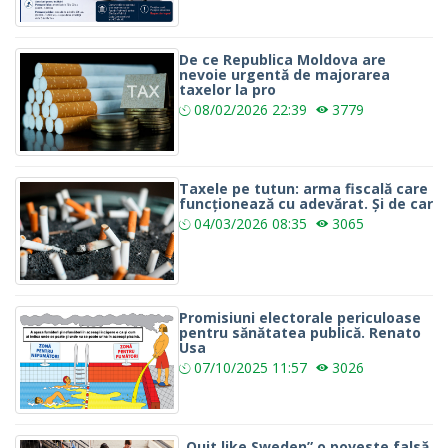
De ce Republica Moldova are
nevoie urgentă de majorarea
taxelor la pro
08/02/2026
22:39
3779
Taxele pe tutun: arma fiscală care
funcționează cu adevărat. Și de car
04/03/2026
08:35
3065
Promisiuni electorale periculoase
pentru sănătatea publică. Renato
Usa
07/10/2025
11:57
3026
„Quit like Sweden” o poveste falsă