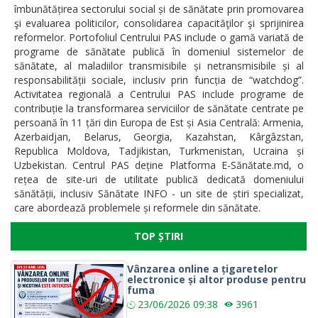
îmbunătățirea sectorului social și de sănătate prin promovarea
şi evaluarea politicilor, consolidarea capacităţilor şi sprijinirea
reformelor. Portofoliul Centrului PAS include o gamă variată de
programe de sănătate publică în domeniul sistemelor de
sănătate, al maladiilor transmisibile și netransmisibile și al
responsabilității sociale, inclusiv prin funcția de “watchdog”.
Activitatea regională a Centrului PAS include programe de
contribuție la transformarea serviciilor de sănătate centrate pe
persoană în 11 țări din Europa de Est și Asia Centrală: Armenia,
Azerbaidjan, Belarus, Georgia, Kazahstan, Kârgâzstan,
Republica Moldova, Tadjikistan, Turkmenistan, Ucraina și
Uzbekistan. Centrul PAS deține Platforma E-Sănătate.md, o
rețea de site-uri de utilitate publică dedicată domeniului
sănătății, inclusiv Sănătate INFO - un site de știri specializat,
care abordează problemele și reformele din sănătate.
TOP ȘTIRI
Vânzarea online a țigaretelor
electronice și altor produse pentru
fuma
23/06/2026
09:38
3961