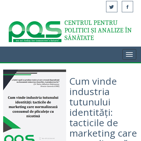
CENTRUL PENTRU
Acasă
POLITICI ȘI ANALIZE ÎN
SĂNĂTATE
Toggl
navig
Cum vinde
industria
tutunului
identități:
tacticile de
marketing care