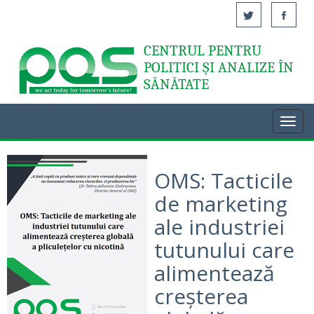
CENTRUL PENTRU
Acasă
POLITICI ȘI ANALIZE ÎN
SĂNĂTATE
Toggl
navig
OMS: Tacticile
de marketing
ale industriei
tutunului care
alimentează
creșterea