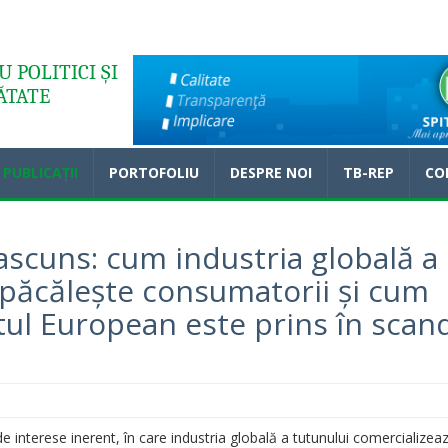
 POLITICI ȘI
ĂTATE
PUBLICAȚII
PORTOFOLIU
DESPRE NOI
TB-REP
CO
ascuns: cum industria globală a
 păcălește consumatorii și cum
ul European este prins în scand
de interese inerent, în care industria globală a tutunului comercializea