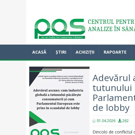
Acasă
CENTRUL PENTRU
ANALIZE ÎN SĂN
ACASĂ
ȘTIRI
ACHIZIȚII
RAPOARTE
Adevărul 
tutunului
Parlament
de lobby
01.04.2026
262
Dincolo de conflictul 