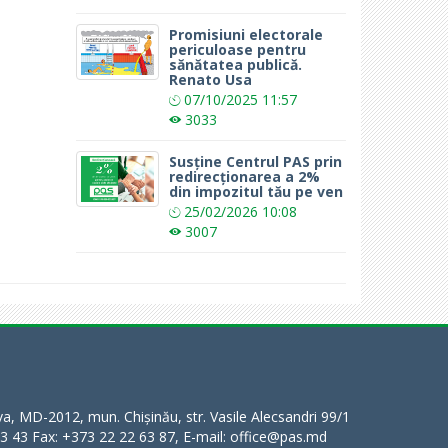
Promisiuni electorale
periculoase pentru
sănătatea publică.
Renato Usa
07/10/2025
11:57
3033
Susține Centrul PAS prin
redirecționarea a 2%
din impozitul tău pe ven
25/02/2026
10:08
3007
a, MD-2012, mun. Chișinău, str. Vasile Alecsandri 99/1
63 43 Fax: +373 22 22 63 87, E-mail: office@pas.md