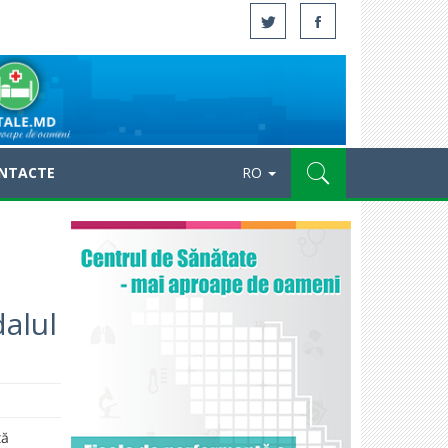
NTACTE
RO
alul
ză