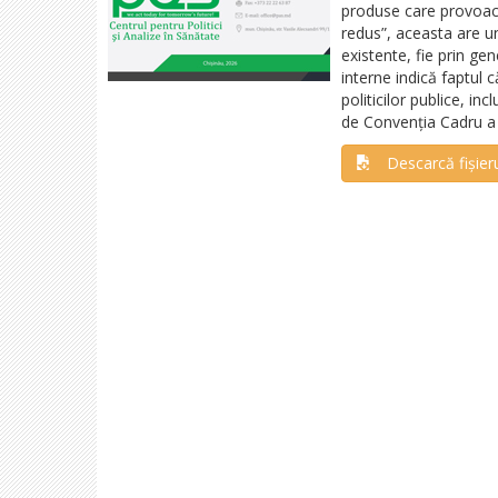
produse care provoac
redus”, aceasta are un
existente, fie prin g
interne indică faptul 
politicilor publice
, inc
de Convenția Cadru a 
Descarcă fișier