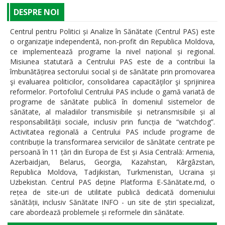
DESPRE NOI
Centrul pentru Politici și Analize în Sănătate (Centrul PAS) este
o organizaţie independentă, non-profit din Republica Moldova,
ce implementează programe la nivel național și regional.
Misiunea statutară a Centrului PAS este de a contribui la
îmbunătățirea sectorului social și de sănătate prin promovarea
şi evaluarea politicilor, consolidarea capacităţilor şi sprijinirea
reformelor. Portofoliul Centrului PAS include o gamă variată de
programe de sănătate publică în domeniul sistemelor de
sănătate, al maladiilor transmisibile și netransmisibile și al
responsabilității sociale, inclusiv prin funcția de “watchdog”.
Activitatea regională a Centrului PAS include programe de
contribuție la transformarea serviciilor de sănătate centrate pe
persoană în 11 țări din Europa de Est și Asia Centrală: Armenia,
Azerbaidjan, Belarus, Georgia, Kazahstan, Kârgâzstan,
Republica Moldova, Tadjikistan, Turkmenistan, Ucraina și
Uzbekistan. Centrul PAS deține Platforma E-Sănătate.md, o
rețea de site-uri de utilitate publică dedicată domeniului
sănătății, inclusiv Sănătate INFO - un site de știri specializat,
care abordează problemele și reformele din sănătate.