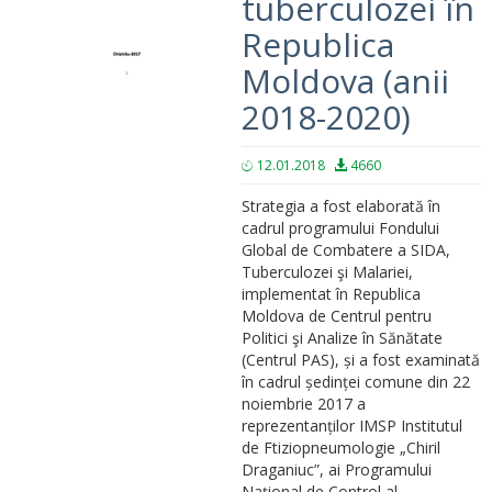
tuberculozei în
Republica
Moldova (anii
2018-2020)
12.01.2018
4660
Strategia a fost elaborată în
cadrul programului Fondului
Global de Combatere a SIDA,
Tuberculozei şi Malariei,
implementat în Republica
Moldova de Centrul pentru
Politici şi Analize în Sănătate
(Centrul PAS), și a fost examinată
în cadrul ședinței comune din 22
noiembrie 2017 a
reprezentanților IMSP Institutul
de Ftiziopneumologie „Chiril
Draganiuc”, ai Programului
Național de Control al