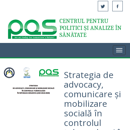
CENTRUL PENTRU
Acasă
POLITICI ȘI ANALIZE ÎN
SĂNĂTATE
Toggl
navig
Strategia de
advocacy,
comunicare și
mobilizare
socială în
controlul