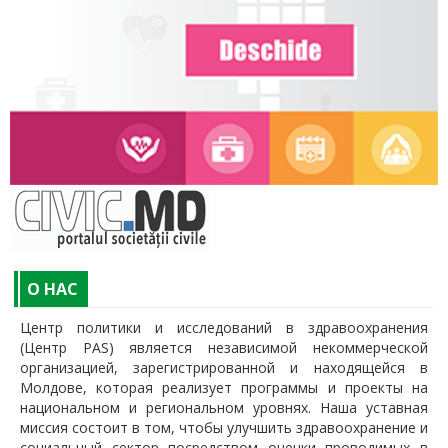
O НАС
Центр политики и исследований в здравоохранения
(Центр PAS) является независимой некоммерческой
организацией, зарегистрированной и находящейся в
Молдове, которая реализует программы и проекты на
национальном и региональном уровнях. Наша уставная
миссия состоит в том, чтобы улучшить здравоохранение и
социальный сектор посредством оценки проводимых в