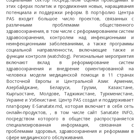
этих сферах политик и продвижения новых, наращивания
потенциала и поддержки реформ. В портфолио Центра
PAS входит большое число проектов, связанных с
различными проблемами общественного
здравоохранения, в том числе с реформированием систем
здравоохранения, контролем над инфекционными и
неинфекционными заболеваниями, а также программы
социальной направленности, включающие также и
функции контроля (watchdog). Региональные мероприятия
включают вклад в реформирование систем
здравоохранения и внедрение ориентированной на
человека модели медицинской помощи в 11 странах
Восточной Европы и Центральной Азии: Армении,
Азербайджане, Беларуси, Грузии, Казахстане,
Кыргызстане, Молдове, Таджикистане, Туркменистане,
Украине и Узбекистане. Центр PAS создал и поддерживает
платформу E-Sanatate.md, которая включает в себя сеть
онлайн-продуктов, , в том числе сайт Sanatate INFO,
посредством которого в обществе распространяется
специализированная информация, связанная с
проблемами здоровья, здравоохранения и реформами в
сфере медицинского обслуживания.