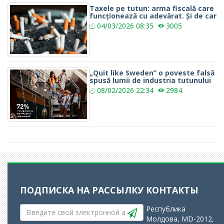
Taxele pe tutun: arma fiscală care
funcționează cu adevărat. Și de car
04/03/2026
08:35
3005
„Quit like Sweden” o poveste falsă
spusă lumii de industria tutunului
08/02/2026
22:34
2984
ПОДПИСКА НА РАССЫЛКУ
КОНТАКТЫ
Республика
Молдова, MD-2012,