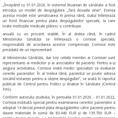
„Începând cu 01.01.2020, în sistemul lituanian de sănătate a fost
introdus un model de despăgubire „fără dovada vinei”. Esența
acestui model este următoarea: în primul rând, statul înființează
un fond financiar pentru plata despăgubirilor speciale, la care
toate instituțiile medicale plătesc o contribuție
anuală cu un procent stabilit. În al doilea rând, în cadrul
Ministerului Sănătății se înființează o comisie specială,
responsabilă de acordarea acestor compensații. Comisia este
prezidată de un reprezentant
al Ministerului Sănătății, dar toți ceilalți membri ai Comisiei sunt
reprezentanți ai medicilor și ai asociațiilor de pacienți. Pentru a-și
asigura activitatea, Comisia invită medici specialiști să evalueze
cererile pacienților. În al treilea rând, pacientul se poate adresa
oricând instanței pentru a obține despăgubiri”, se arată în raportul
publicat de Centrul pentru Politici și Analize în Sănătate (Centrul
PAS).
Conform autorului studiului, în perioada 01.01.2020. - 01.01.2022,
Comisia instituită special pentru examinarea cererilor pacienților a
adoptat 14 decizii privind plata despăgubirilor către pacienți pentru
daune materiale în sumă de 83.440 EUR și de 139.700 EUR –