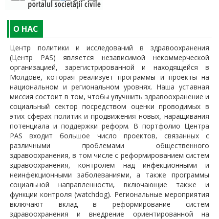
O НАС
Центр политики и исследований в здравоохранения
(Центр PAS) является независимой некоммерческой
организацией, зарегистрированной и находящейся в
Молдове, которая реализует программы и проекты на
национальном и региональном уровнях. Наша уставная
миссия состоит в том, чтобы улучшить здравоохранение и
социальный сектор посредством оценки проводимых в
этих сферах политик и продвижения новых, наращивания
потенциала и поддержки реформ. В портфолио Центра
PAS входит большое число проектов, связанных с
различными проблемами общественного
здравоохранения, в том числе с реформированием систем
здравоохранения, контролем над инфекционными и
неинфекционными заболеваниями, а также программы
социальной направленности, включающие также и
функции контроля (watchdog). Региональные мероприятия
включают вклад в реформирование систем
здравоохранения и внедрение ориентированной на