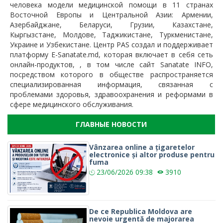
человека модели медицинской помощи в 11 странах
Восточной Европы и Центральной Азии: Армении,
Азербайджане, Беларуси, Грузии, Казахстане,
Кыргызстане, Молдове, Таджикистане, Туркменистане,
Украине и Узбекистане. Центр PAS создал и поддерживает
платформу E-Sanatate.md, которая включает в себя сеть
онлайн-продуктов, , в том числе сайт Sanatate INFO,
посредством которого в обществе распространяется
специализированная информация, связанная с
проблемами здоровья, здравоохранения и реформами в
сфере медицинского обслуживания.
ГЛАВНЫЕ НОВОСТИ
Vânzarea online a țigaretelor
electronice și altor produse pentru
fuma
23/06/2026
09:38
3910
De ce Republica Moldova are
nevoie urgentă de majorarea