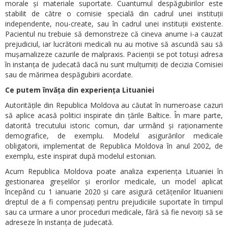
morale și materiale suportate. Cuantumul despăgubirilor este
stabilit de către o comisie specială din cadrul unei instituții
independente, nou-create, sau în cadrul unei instituții existente.
Pacientul nu trebuie să demonstreze că cineva anume i-a cauzat
prejudiciul, iar lucrătorii medicali nu au motive să ascundă sau să
mușamalizeze cazurile de malpraxis. Pacienții se pot totuși adresa
în instanța de judecată dacă nu sunt mulțumiți de decizia Comisiei
sau de mărimea despăgubirii acordate.
Ce putem învăța din experiența Lituaniei
Autoritățile din Republica Moldova au căutat în numeroase cazuri
să aplice acasă politici inspirate din țările Baltice. În mare parte,
datorită trecutului istoric comun, dar urmând și raționamente
demografice, de exemplu. Modelul asigurărilor medicale
obligatorii, implementat de Republica Moldova în anul 2002, de
exemplu, este inspirat după modelul estonian.
Acum Republica Moldova poate analiza experiența Lituaniei în
gestionarea greșelilor și erorilor medicale, un model aplicat
începând cu 1 ianuarie 2020 și care asigură cetățenilor lituanieni
dreptul de a fi compensați pentru prejudiciile suportate în timpul
sau ca urmare a unor proceduri medicale, fără să fie nevoiți să se
adreseze în instanța de judecată.