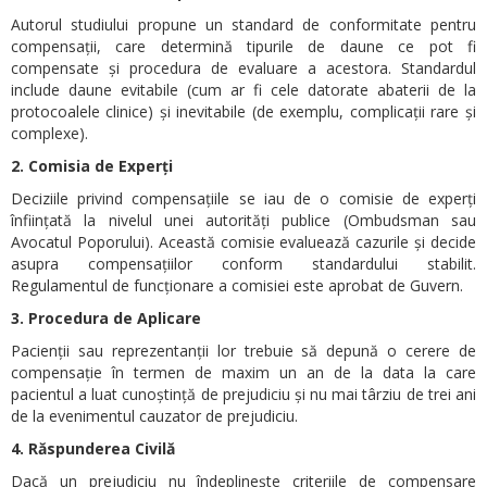
Autorul studiului propune un standard de conformitate pentru
compensații, care determină tipurile de daune ce pot fi
compensate și procedura de evaluare a acestora. Standardul
include daune evitabile (cum ar fi cele datorate abaterii de la
protocoalele clinice) și inevitabile (de exemplu, complicații rare și
complexe).
2. Comisia de Experți
Deciziile privind compensațiile se iau de o comisie de experți
înființată la nivelul unei autorități publice (Ombudsman sau
Avocatul Poporului). Această comisie evaluează cazurile și decide
asupra compensațiilor conform standardului stabilit.
Regulamentul de funcționare a comisiei este aprobat de Guvern.
3. Procedura de Aplicare
Pacienții sau reprezentanții lor trebuie să depună o cerere de
compensație în termen de maxim un an de la data la care
pacientul a luat cunoștință de prejudiciu și nu mai târziu de trei ani
de la evenimentul cauzator de prejudiciu.
4. Răspunderea Civilă
Dacă un prejudiciu nu îndeplinește criteriile de compensare