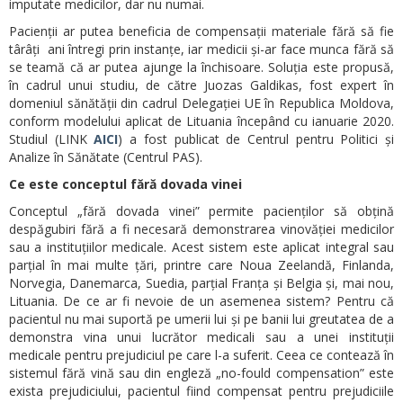
imputate medicilor, dar nu numai.
Pacienții ar putea beneficia de compensații materiale fără să fie
târâți ani întregi prin instanțe, iar medicii și-ar face munca fără să
se teamă că ar putea ajunge la închisoare. Soluția este propusă,
în cadrul unui studiu, de către Juozas Galdikas, fost expert în
domeniul sănătății din cadrul Delegației UE în Republica Moldova,
conform modelului aplicat de Lituania începând cu ianuarie 2020.
Studiul (LINK
AICI
) a fost publicat de Centrul pentru Politici și
Analize în Sănătate (Centrul PAS).
Ce este conceptul fără dovada vinei
Conceptul „fără dovada vinei” permite pacienților să obțină
despăgubiri fără a fi necesară demonstrarea vinovăției medicilor
sau a instituțiilor medicale. Acest sistem este aplicat integral sau
parțial în mai multe țări, printre care Noua Zeelandă, Finlanda,
Norvegia, Danemarca, Suedia, parțial Franța și Belgia și, mai nou,
Lituania. De ce ar fi nevoie de un asemenea sistem? Pentru că
pacientul nu mai suportă pe umerii lui și pe banii lui greutatea de a
demonstra vina unui lucrător medicali sau a unei instituții
medicale pentru prejudiciul pe care l-a suferit. Ceea ce contează în
sistemul fără vină sau din engleză „no-fould compensation” este
exista prejudiciului, pacientul fiind compensat pentru prejudiciile