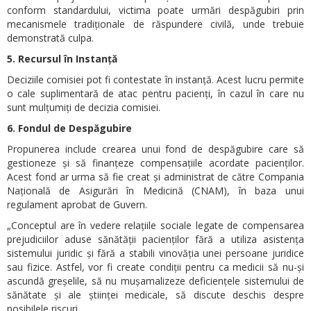
conform standardului, victima poate urmări despăgubiri prin
mecanismele tradiționale de răspundere civilă, unde trebuie
demonstrată culpa.
5. Recursul în Instanță
Deciziile comisiei pot fi contestate în instanță. Acest lucru permite
o cale suplimentară de atac pentru pacienți, în cazul în care nu
sunt mulțumiți de decizia comisiei.
6. Fondul de Despăgubire
Propunerea include crearea unui fond de despăgubire care să
gestioneze și să finanțeze compensațiile acordate pacienților.
Acest fond ar urma să fie creat și administrat de către Compania
Națională de Asigurări în Medicină (CNAM), în baza unui
regulament aprobat de Guvern.
„Conceptul are în vedere relațiile sociale legate de compensarea
prejudiciilor aduse sănătății pacienților fără a utiliza asistența
sistemului juridic și fără a stabili vinovăția unei persoane juridice
sau fizice. Astfel, vor fi create condiții pentru ca medicii să nu-și
ascundă greșelile, să nu mușamalizeze deficiențele sistemului de
sănătate și ale științei medicale, să discute deschis despre
posibilele riscuri