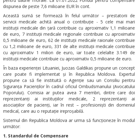
pentru daune morale. La 01.01.2022 Fondul pentru compensare
dispunea de peste 7,6 milioane EUR în cont.
Această sumă se formează în felul următor – prestatorii de
servicii medicale achită anual o contribuție - 5 cele mai mari
instituții medicale din țară contribuie cu aproximativ 1,1 milioane
de euro, 7 instituții medicale regionale contribuie cu aproximativ
0,5 milioane de euro, 62 de instituții medicale raionale contribuie
cu 1,2 milioane de euro, 331 de alte instituții medicale contribuie
cu aproximativ 1 milion de euro, iar toate celelalte 3.149 de
instituții medicale contribuie cu aproximativ 0,5 milioane de euro.
În baza experienței Lituaniei, Juozas Galdikas propune un concept
care poate fi implementat și în Republica Moldova. Expertul
propune ca să fie instituită o Agenție sau un Consiliu pentru
Siguranța Pacienților în cadrul oficiul Ombudsmanului (Avocatului
Poporului). Comisia ar putea avea 7 membri, dintre care doi
reprezentanți ai instituțiilor medicale, 2 reprezentanți ai
asociațiilor de pacienți, iar în rest – profesioniști din domeniul
medical, care au o reputație ireproșabilă.
Sistemul din Republica Moldova ar urma să funcționeze în modul
următor:
1. Standardul de Compensare