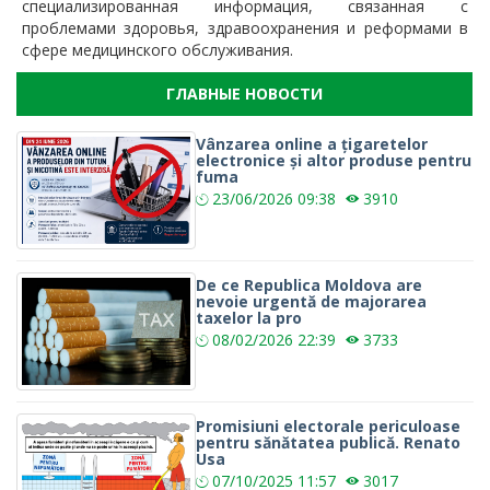
специализированная информация, связанная с
проблемами здоровья, здравоохранения и реформами в
сфере медицинского обслуживания.
ГЛАВНЫЕ НОВОСТИ
Vânzarea online a țigaretelor
electronice și altor produse pentru
fuma
23/06/2026
09:38
3910
De ce Republica Moldova are
nevoie urgentă de majorarea
taxelor la pro
08/02/2026
22:39
3733
Promisiuni electorale periculoase
pentru sănătatea publică. Renato
Usa
07/10/2025
11:57
3017