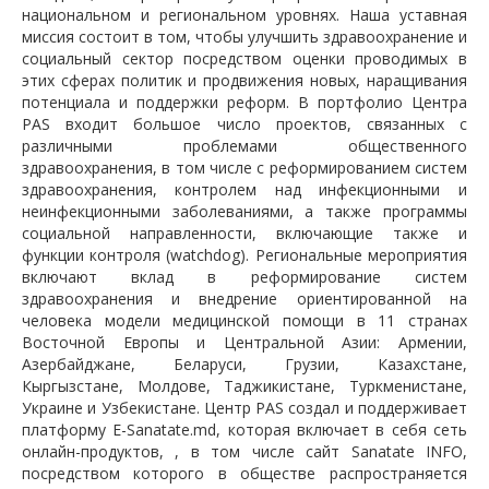
национальном и региональном уровнях. Наша уставная
миссия состоит в том, чтобы улучшить здравоохранение и
социальный сектор посредством оценки проводимых в
этих сферах политик и продвижения новых, наращивания
потенциала и поддержки реформ. В портфолио Центра
PAS входит большое число проектов, связанных с
различными проблемами общественного
здравоохранения, в том числе с реформированием систем
здравоохранения, контролем над инфекционными и
неинфекционными заболеваниями, а также программы
социальной направленности, включающие также и
функции контроля (watchdog). Региональные мероприятия
включают вклад в реформирование систем
здравоохранения и внедрение ориентированной на
человека модели медицинской помощи в 11 странах
Восточной Европы и Центральной Азии: Армении,
Азербайджане, Беларуси, Грузии, Казахстане,
Кыргызстане, Молдове, Таджикистане, Туркменистане,
Украине и Узбекистане. Центр PAS создал и поддерживает
платформу E-Sanatate.md, которая включает в себя сеть
онлайн-продуктов, , в том числе сайт Sanatate INFO,
посредством которого в обществе распространяется