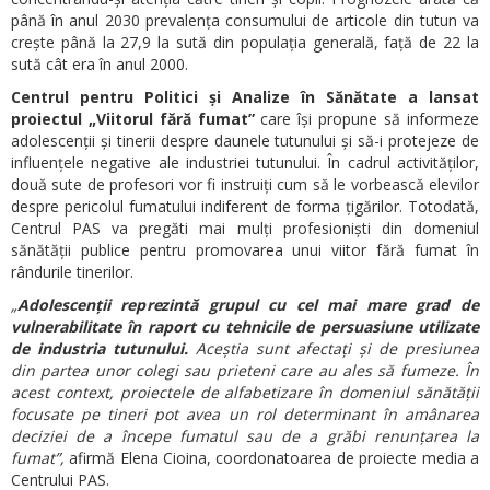
până în anul 2030 prevalența consumului de articole din tutun va
crește până la 27,9 la sută din populația generală, față de 22 la
sută cât era în anul 2000.
Centrul pentru Politici și Analize în Sănătate a lansat
proiectul „Viitorul fără fumat”
care își propune să informeze
adolescenții și tinerii despre daunele tutunului și să-i protejeze de
influențele negative ale industriei tutunului. În cadrul activităților,
două sute de profesori vor fi instruiți cum să le vorbească elevilor
despre pericolul fumatului indiferent de forma țigărilor. Totodată,
Centrul PAS va pregăti mai mulți profesioniști din domeniul
sănătății publice pentru promovarea unui viitor fără fumat în
rândurile tinerilor.
„
Adolescenții reprezintă grupul cu cel mai mare grad de
vulnerabilitate în raport cu tehnicile de persuasiune utilizate
de industria tutunului.
Aceștia sunt afectați și de presiunea
din partea unor colegi sau prieteni care au ales să fumeze. În
acest context, proiectele de alfabetizare în domeniul sănătății
focusate pe tineri pot avea un rol determinant în amânarea
deciziei de a începe fumatul sau de a grăbi renunțarea la
fumat”,
afirmă Elena Cioina, coordonatoarea de proiecte media a
Centrului PAS.