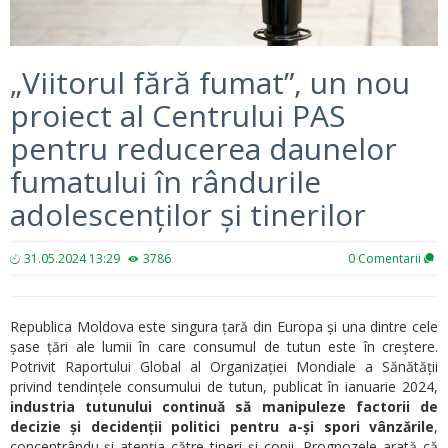
„Viitorul fără fumat”, un nou
proiect al Centrului PAS
pentru reducerea daunelor
fumatului în rândurile
adolescenților și tinerilor
31.05.2024 13:29
3786
0
Comentarii
Republica Moldova este singura țară din Europa și una dintre cele
șase țări ale lumii în care consumul de tutun este în creștere.
Potrivit Raportului Global al Organizației Mondiale a Sănătății
privind tendințele consumului de tutun, publicat în ianuarie 2024,
industria tutunului continuă să manipuleze factorii de
decizie și decidenții politici pentru a-și spori vânzările
,
concentrându-și atenția către tineri și copii. Prognozele arată că