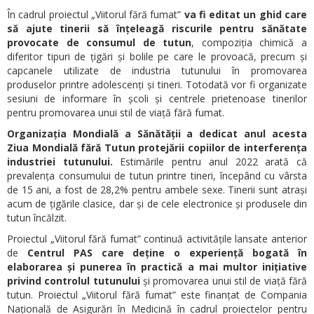
În cadrul proiectul „Viitorul fără fumat”
va fi editat un ghid care
să ajute tinerii să înțeleagă riscurile pentru sănătate
provocate de consumul de tutun
, compoziția chimică a
diferitor tipuri de țigări și bolile pe care le provoacă, precum și
capcanele utilizate de industria tutunului în promovarea
produselor printre adolescenți și tineri. Totodată vor fi organizate
sesiuni de informare în școli și centrele prietenoase tinerilor
pentru promovarea unui stil de viață fără fumat.
Organizația Mondială a Sănătății a dedicat anul acesta
Ziua Mondială fără Tutun protejării copiilor de interferența
industriei tutunului.
Estimările pentru anul 2022 arată că
prevalența consumului de tutun printre tineri, începând cu vârsta
de 15 ani, a fost de 28,2% pentru ambele sexe. Tinerii sunt atrași
acum de țigările clasice, dar și de cele electronice și produsele din
tutun încălzit.
Proiectul „Viitorul fără fumat” continuă activitățile lansate anterior
de
Centrul PAS care deține o experiență bogată în
elaborarea și punerea în practică a mai multor inițiative
privind controlul tutunului
și promovarea unui stil de viață fără
tutun. Proiectul „Viitorul fără fumat” este finanțat de Compania
Națională de Asigurări în Medicină în cadrul proiectelor pentru