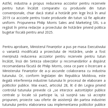
Astfel, industria a propus reducerea accizelor pentru rezervele
pentru tutun încălzit comparativ cu produsele din tutun
convenționale, chiar dacă statul a hotărât prin lege încă în anul
2019 ca accizele pentru toate produsele din tutun să fie aplicate
uniform. Propunerea Philip Morris Sales and Marketing SRL s-a
regăsit în prima redacție a proiectului de hotărâre privind politica
bugetar fiscală pentru anul 2025.
Pentru aprobare, Ministerul Finanțelor a pus pe masa Executivului
o variantă modificată a proiectului de Hotărâre, unde a fost
menținută reducerea accizelor pentru rezervele pentru tutun
încălzit, însă din Sinteza obiecțiilor și recomandărilor a dispărut
recomandarea făcută de Philip Morris, ceea ce pare o încercare a
Ministerului Finanțelor de a-și ascunde colaborarea cu industria
tutunului. Or, conform legislației din Republica Moldova, este
ilegală interferența industriei tutunului în procesul de elaborare a
politicilor publice. Mai exact, articolul 28, lit d din Legea privind
controlul tutunului prevede că „se interzice autorităţilor publice
centrale şi locale să participe la, să susţină sau să accepte
propuneri, proiecte sau oferte de asistenţă din partea industriei
tutunului pentru elaborarea sau implementarea politicilor publice