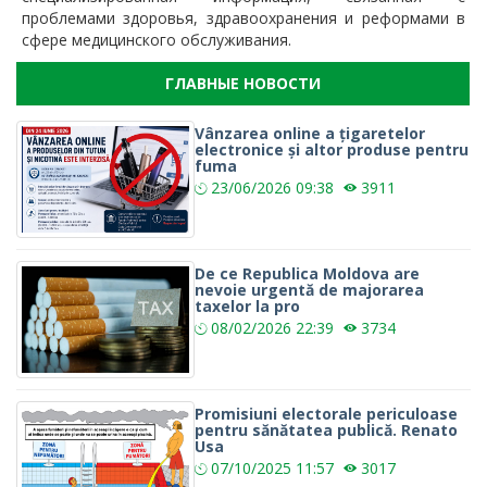
проблемами здоровья, здравоохранения и реформами в
сфере медицинского обслуживания.
ГЛАВНЫЕ НОВОСТИ
Vânzarea online a țigaretelor
electronice și altor produse pentru
fuma
23/06/2026
09:38
3911
De ce Republica Moldova are
nevoie urgentă de majorarea
taxelor la pro
08/02/2026
22:39
3734
Promisiuni electorale periculoase
pentru sănătatea publică. Renato
Usa
07/10/2025
11:57
3017