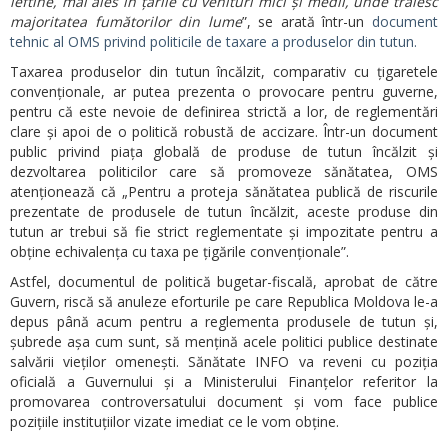
ieftine, mai ales în țările cu venituri mici și medii, unde trăiesc
majoritatea fumătorilor din lume
”, se arată într-un
document
tehnic al OMS privind politicile de taxare a produselor din tutun.
Taxarea produselor din tutun încălzit, comparativ cu țigaretele
convenționale, ar putea prezenta o provocare pentru guverne,
pentru că este nevoie de definirea strictă a lor, de reglementări
clare și apoi de o politică robustă de accizare. Într-un document
public privind piața globală de produse de tutun încălzit și
dezvoltarea politicilor care să promoveze sănătatea, OMS
atenționează că „Pentru a proteja sănătatea publică de riscurile
prezentate de produsele de tutun încălzit, aceste produse din
tutun ar trebui să fie strict reglementate și impozitate pentru a
obține echivalența cu taxa pe țigările convenționale”.
Astfel, documentul de politică bugetar-fiscală, aprobat de către
Guvern, riscă să anuleze eforturile pe care Republica Moldova le-a
depus până acum pentru a reglementa produsele de tutun și,
șubrede așa cum sunt, să mențină acele politici publice destinate
salvării vieților omenești. Sănătate INFO va reveni cu poziția
oficială a Guvernului și a Ministerului Finanțelor referitor la
promovarea controversatului document și vom face publice
pozițiile instituțiilor vizate imediat ce le vom obține.