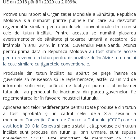
UE din 2018 până în 2020 cu 2,009%.
Potrivit unui raport al Organizației Mondiale a Sănătății, Republica
Moldova s-a numărat printre puținele țări care au dezvoltat
reglementări similare pentru produsele convenționale din tutun și
cele de tutun încălzit. Printre acestea se numără plasarea
avertismentelor de sănătate și taxarea unitară a acestora. Se
întâmpla în anul 2019, în timpul Guvernului Maia Sandu. Atunci
pentru prima dată în Republica Moldova
au fost stabilite accize
pentru rezerve din tutun pentru dispozitive de încălzire a tutunului
la cote similare cu țigaretele convenționale
.
Produsele din tutun încălzit au apărut pe piețe înainte ca
guvernele să reușească să le reglementeze, astfel că un vid de
informații suficiente, adâncit de lobby-ul puternic al industriei
tutunului, au perpetuat fie inacțiunea din partea guvernelor, fie
reglementarea lor în favoare industriei tutunului.
Aplicarea accizelor nediferențiate pentru toate produsele din tutun
a fost aprobată și în cadrul celei de-a 8-a sesiuni a
membrilor
Convenției Cadru de Control a Tutunului (CCCT) care a
avut loc în 2018 la Geneva
și care a stabilit că „produsele din tutun
încălzit sunt produse din tutun și, prin urmare, sunt supuse
prevederilor CCCT”. Este important de menționat că
CCCT