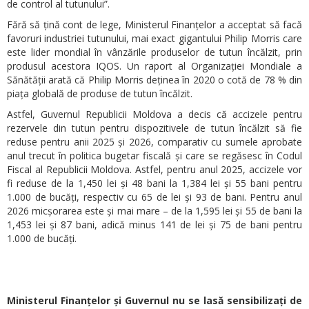
de control al tutunului”.
Fără să țină cont de lege, Ministerul Finanțelor a acceptat să facă
favoruri industriei tutunului, mai exact gigantului Philip Morris care
este lider mondial în vânzările produselor de tutun încălzit, prin
produsul acestora IQOS. Un raport al Organizației Mondiale a
Sănătății arată că Philip Morris deținea în 2020 o cotă de 78 % din
piața globală de produse de tutun încălzit.
Astfel, Guvernul Republicii Moldova a decis că accizele pentru
rezervele din tutun pentru dispozitivele de tutun încălzit să fie
reduse pentru anii 2025 și 2026, comparativ cu sumele aprobate
anul trecut în politica bugetar fiscală și care se regăsesc în Codul
Fiscal al Republicii Moldova. Astfel, pentru anul 2025, accizele vor
fi reduse de la 1,450 lei și 48 bani la 1,384 lei și 55 bani pentru
1.000 de bucăți, respectiv cu 65 de lei și 93 de bani. Pentru anul
2026 micșorarea este și mai mare – de la 1,595 lei și 55 de bani la
1,453 lei și 87 bani, adică minus 141 de lei și 75 de bani pentru
1.000 de bucăți.
Ministerul Finanțelor și Guvernul nu se lasă sensibilizați de