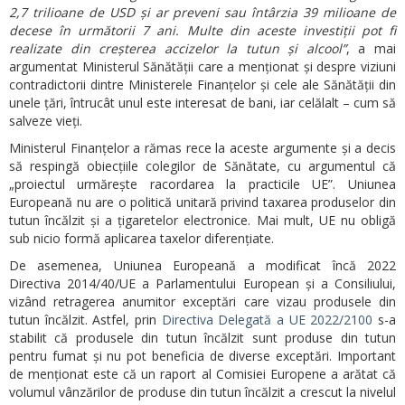
2,7 trilioane de USD și ar preveni sau întârzia 39 milioane de
decese în următorii 7 ani. Multe din aceste investiții pot fi
realizate din creșterea accizelor la tutun și alcool”
, a mai
argumentat Ministerul Sănătății care a menționat și despre viziuni
contradictorii dintre Ministerele Finanțelor și cele ale Sănătății din
unele țări, întrucât unul este interesat de bani, iar celălalt – cum să
salveze vieți.
Ministerul Finanțelor a rămas rece la aceste argumente și a decis
să respingă obiecțiile colegilor de Sănătate, cu argumentul că
„proiectul urmărește racordarea la practicile UE”. Uniunea
Europeană nu are o politică unitară privind taxarea produselor din
tutun încălzit și a țigaretelor electronice. Mai mult, UE nu obligă
sub nicio formă aplicarea taxelor diferențiate.
De asemenea, Uniunea Europeană a modificat încă 2022
Directiva 2014/40/UE a Parlamentului European și a Consiliului,
vizând retragerea anumitor exceptări care vizau produsele din
tutun încălzit. Astfel, prin
Directiva Delegată a UE 2022/2100
s-a
stabilit că produsele din tutun încălzit sunt produse din tutun
pentru fumat și nu pot beneficia de diverse exceptări. Important
de menționat este că un raport al Comisiei Europene a arătat că
volumul vânzărilor de produse din tutun încălzit a crescut la nivelul