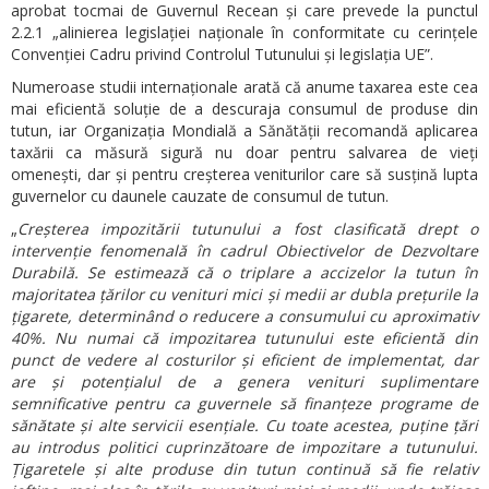
aprobat tocmai de Guvernul Recean și care prevede la punctul
2.2.1 „alinierea legislației naționale în conformitate cu cerințele
Convenției Cadru privind Controlul Tutunului și legislația UE”.
Numeroase studii internaționale arată că anume taxarea este cea
mai eficientă soluție de a descuraja consumul de produse din
tutun, iar Organizația Mondială a Sănătății recomandă aplicarea
taxării ca măsură sigură nu doar pentru salvarea de vieți
omenești, dar și pentru creșterea veniturilor care să susțină lupta
guvernelor cu daunele cauzate de consumul de tutun.
„
Creșterea impozitării tutunului a fost clasificată drept o
intervenție fenomenală în cadrul Obiectivelor de Dezvoltare
Durabilă. Se estimează că o triplare a accizelor la tutun în
majoritatea țărilor cu venituri mici și medii ar dubla prețurile la
țigarete, determinând o reducere a consumului cu aproximativ
40%. Nu numai că impozitarea tutunului este eficientă din
punct de vedere al costurilor și eficient de implementat, dar
are și potențialul de a genera venituri suplimentare
semnificative pentru ca guvernele să finanțeze programe de
sănătate și alte servicii esențiale. Cu toate acestea, puține țări
au introdus politici cuprinzătoare de impozitare a tutunului.
Țigaretele și alte produse din tutun continuă să fie relativ