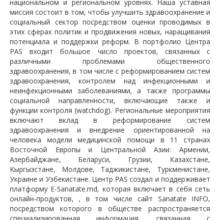
национальном и региональном уровнях. Наша уставная
миссия состоит в том, чтобы улучшить здравоохранение и
социальный сектор посредством оценки проводимых в
этих сферах политик и продвижения новых, наращивания
потенциала и поддержки реформ. В портфолио Центра
PAS входит большое число проектов, связанных с
различными проблемами общественного
здравоохранения, в том числе с реформированием систем
здравоохранения, контролем над инфекционными и
неинфекционными заболеваниями, а также программы
социальной направленности, включающие также и
функции контроля (watchdog). Региональные мероприятия
включают вклад в реформирование систем
здравоохранения и внедрение ориентированной на
человека модели медицинской помощи в 11 странах
Восточной Европы и Центральной Азии: Армении,
Азербайджане, Беларуси, Грузии, Казахстане,
Кыргызстане, Молдове, Таджикистане, Туркменистане,
Украине и Узбекистане. Центр PAS создал и поддерживает
платформу E-Sanatate.md, которая включает в себя сеть
онлайн-продуктов, , в том числе сайт Sanatate INFO,
посредством которого в обществе распространяется
специализированная информация, связанная с