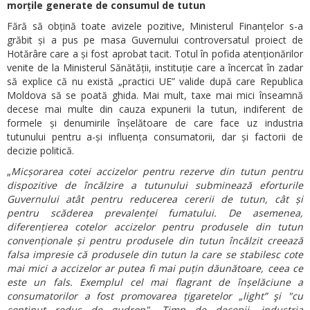
morțile generate de consumul de tutun
Fără să obțină toate avizele pozitive, Ministerul Finanțelor s-a
grăbit și a pus pe masa Guvernului controversatul proiect de
Hotărâre care a și fost aprobat tacit. Totul în pofida atenționărilor
venite de la Ministerul Sănătății, instituție care a încercat în zadar
să explice că nu există „practici UE” valide după care Republica
Moldova să se poată ghida. Mai mult, taxe mai mici înseamnă
decese mai multe din cauza expunerii la tutun, indiferent de
formele și denumirile înșelătoare de care face uz industria
tutunului pentru a-și influența consumatorii, dar și factorii de
decizie politică.
„
Micșorarea cotei accizelor pentru rezerve din tutun pentru
dispozitive de încălzire a tutunului subminează eforturile
Guvernului atât pentru reducerea cererii de tutun, cât și
pentru scăderea prevalenței fumatului. De asemenea,
diferențierea cotelor accizelor pentru produsele din tutun
convenționale și pentru produsele din tutun încălzit creează
falsa impresie că produsele din tutun la care se stabilesc cote
mai mici a accizelor ar putea fi mai puțin dăunătoare, ceea ce
este un fals. Exemplul cel mai flagrant de înșelăciune a
consumatorilor a fost promovarea țigaretelor „light” şi "cu
conținut redus de gudron". Timp de decenii, industria