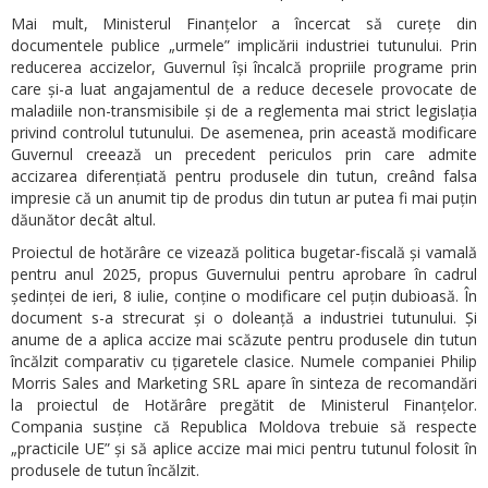
Mai mult, Ministerul Finanțelor a încercat să curețe din
documentele publice „urmele” implicării industriei tutunului. Prin
reducerea accizelor, Guvernul își încalcă propriile programe prin
care și-a luat angajamentul de a reduce decesele provocate de
maladiile non-transmisibile și de a reglementa mai strict legislația
privind controlul tutunului. De asemenea, prin această modificare
Guvernul creează un precedent periculos prin care admite
accizarea diferențiată pentru produsele din tutun, creând falsa
impresie că un anumit tip de produs din tutun ar putea fi mai puțin
dăunător decât altul.
Proiectul de hotărâre ce vizează politica bugetar-fiscală și vamală
pentru anul 2025, propus Guvernului pentru aprobare în cadrul
ședinței de ieri, 8 iulie, conține o modificare cel puțin dubioasă. În
document s-a strecurat și o doleanță a industriei tutunului. Și
anume de a aplica accize mai scăzute pentru produsele din tutun
încălzit comparativ cu țigaretele clasice. Numele companiei Philip
Morris Sales and Marketing SRL apare în sinteza de recomandări
la proiectul de Hotărâre pregătit de Ministerul Finanțelor.
Compania susține că Republica Moldova trebuie să respecte
„practicile UE” și să aplice accize mai mici pentru tutunul folosit în
produsele de tutun încălzit.