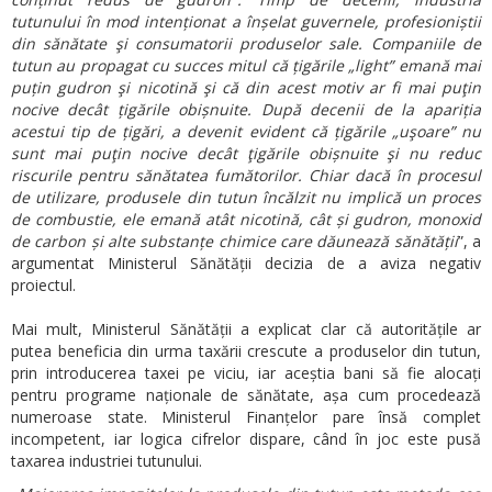
tutunului în mod intenționat a înșelat guvernele, profesioniștii
din sănătate şi consumatorii produselor sale. Companiile de
tutun au propagat cu succes mitul că țigările „light” emană mai
puțin gudron şi nicotină şi că din acest motiv ar fi mai puţin
nocive decât țigările obișnuite. După decenii de la apariția
acestui tip de țigări, a devenit evident că țigările „uşoare” nu
sunt mai puţin nocive decât ţigările obișnuite şi nu reduc
riscurile pentru sănătatea fumătorilor. Chiar dacă în procesul
de utilizare, produsele din tutun încălzit nu implică un proces
de combustie, ele emană atât nicotină, cât și gudron, monoxid
de carbon și alte substanțe chimice care dăunează sănătății
”, a
argumentat Ministerul Sănătății decizia de a aviza negativ
proiectul.
Mai mult, Ministerul Sănătății a explicat clar că autoritățile ar
putea beneficia din urma taxării crescute a produselor din tutun,
prin introducerea taxei pe viciu, iar aceștia bani să fie alocați
pentru programe naționale de sănătate, așa cum procedează
numeroase state. Ministerul Finanțelor pare însă complet
incompetent, iar logica cifrelor dispare, când în joc este pusă
taxarea industriei tutunului.