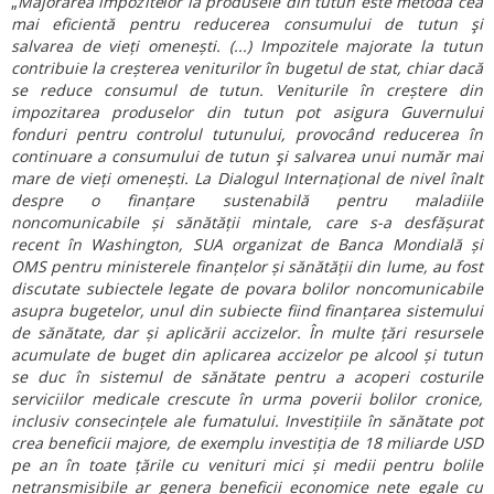
„
Majorarea impozitelor la produsele din tutun este metoda cea
mai eficientă pentru reducerea consumului de tutun şi
salvarea de vieți omenești. (...) Impozitele majorate la tutun
contribuie la creșterea veniturilor în bugetul de stat, chiar dacă
se reduce consumul de tutun. Veniturile în creștere din
impozitarea produselor din tutun pot asigura Guvernului
fonduri pentru controlul tutunului, provocând reducerea în
continuare a consumului de tutun şi salvarea unui număr mai
mare de vieți omenești. La Dialogul Internațional de nivel înalt
despre o finanțare sustenabilă pentru maladiile
noncomunicabile și sănătății mintale, care s-a desfășurat
recent în Washington, SUA organizat de Banca Mondială și
OMS pentru ministerele finanțelor și sănătății din lume, au fost
discutate subiectele legate de povara bolilor noncomunicabile
asupra bugetelor, unul din subiecte fiind finanțarea sistemului
de sănătate, dar și aplicării accizelor. În multe țări resursele
acumulate de buget din aplicarea accizelor pe alcool și tutun
se duc în sistemul de sănătate pentru a acoperi costurile
serviciilor medicale crescute în urma poverii bolilor cronice,
inclusiv consecințele ale fumatului. Investițiile în sănătate pot
crea beneficii majore, de exemplu investiția de 18 miliarde USD
pe an în toate țările cu venituri mici și medii pentru bolile
netransmisibile ar genera beneficii economice nete egale cu