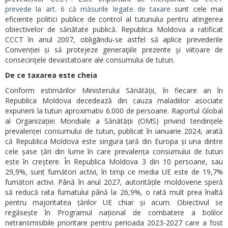
prevede la art. 6 că măsurile legate de taxare
sunt cele mai
eficiente politici publice de control al tutunului pentru atingerea
obiectivelor de sănătate publică. Republica Moldova a ratificat
CCCT în anul 2007, obligându-se astfel să aplice prevederile
Convenției și să protejeze generaţiile prezente şi viitoare de
consecinţele devastatoare ale consumului de tutun.
De ce taxarea este cheia
Conform estimărilor Ministerului Sănătății, în fiecare an în
Republica Moldova decedează din cauza maladiilor asociate
expunerii la tutun aproximativ 6.000 de persoane. Raportul Global
al Organizației Mondiale a Sănătății (OMS) privind tendințele
prevalenței consumului de tutun, publicat în ianuarie 2024, arată
că Republica Moldova este singura țară din Europa și una dintre
cele șase țări din lume în care prevalența consumului de tutun
este în creștere. În Republica Moldova 3 din 10 persoane, sau
29,9%, sunt fumători activi, în timp ce media UE este de 19,7%
fumători activi. Până în anul 2027, autoritățile moldovene speră
să reducă rata fumatului până la 26,9%, o rată mult prea înaltă
pentru majoritatea țărilor UE chiar și acum. Obiectivul se
regăsește în Programul național de combatere a bolilor
netransmisibile prioritare pentru perioada 2023-2027 care a fost