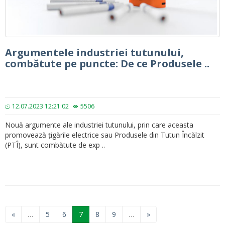
Argumentele industriei tutunului,
combătute pe puncte: De ce Produsele ..
12.07.2023 12:21:02
5506
Nouă argumente ale industriei tutunului, prin care aceasta
promovează țigările electrice sau Produsele din Tutun Încălzit
(PTÎ), sunt combătute de exp ..
«
…
5
6
7
8
9
…
»