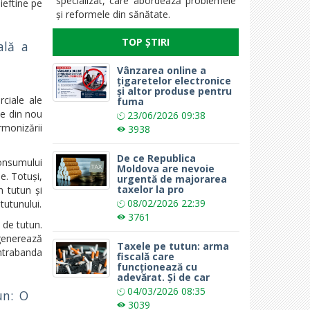
specializat, care abordează problemele
ieftine pe
și reformele din sănătate.
TOP ȘTIRI
ală a
Vânzarea online a
țigaretelor electronice
și altor produse pentru
rciale ale
fuma
ne din nou
23/06/2026
09:38
rmonizării
3938
De ce Republica
onsumului
Moldova are nevoie
e. Totuși,
urgentă de majorarea
taxelor la pro
n tutun și
08/02/2026
22:39
tutunului.
3761
 de tutun.
 generează
Taxele pe tutun: arma
ontrabanda
fiscală care
funcționează cu
adevărat. Și de car
04/03/2026
08:35
un: O
3039