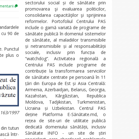
sectorului social și de sănătate prin
entarii
promovarea şi evaluarea politicilor,
consolidarea capacităţilor şi sprijinirea
reformelor. Portofoliul Centrului PAS
andardele
include o gamă variată de programe de
t cu 90 de
sănătate publică în domeniul sistemelor
de sănătate, al maladiilor transmisibile
și netransmisibile și al responsabilității
e. Punctul
sociale, inclusiv prin funcția de
ete plus o
“watchdog”. Activitatea regională a
Centrului PAS include programe de
contribuție la transformarea serviciilor
de sănătate centrate pe persoană în 11
țări din Europa de Est și Asia Centrală:
Armenia, Azerbaidjan, Belarus, Georgia,
Kazahstan, Kârgâzstan, Republica
Moldova, Tadjikistan, Turkmenistan,
Ucraina și Uzbekistan. Centrul PAS
1163/1997
deține Platforma E-Sănătate.md, o
rețea de site-uri de utilitate publică
dedicată domeniului sănătății, inclusiv
 din tutun
Sănătate INFO - un site de știri
ască într-