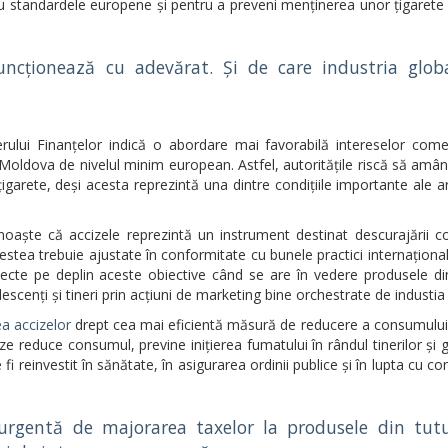
cu standardele europene și pentru a preveni menținerea unor țigarete 
uncționează cu adevărat. Și de care industria glob
rului Finanțelor indică o abordare mai favorabilă intereselor come
ii Moldova de nivelul minim european. Astfel, autoritățile riscă să amâ
igarete, deși acesta reprezintă una dintre condițiile importante ale a
oaște că accizele reprezintă un instrument destinat descurajării c
stea trebuie ajustate în conformitate cu bunele practici internațional
lecte pe deplin aceste obiective când se are în vedere produsele di
scenți și tineri prin acțiuni de marketing bine orchestrate de industia 
a accizelor
drept cea mai eficientă măsură de reducere a consumului
ze reduce consumul, previne inițierea fumatului în rândul tinerilor și
fi reinvestit în sănătate, în asigurarea ordinii publice și în lupta cu c
urgentă de majorarea taxelor la produsele din tut