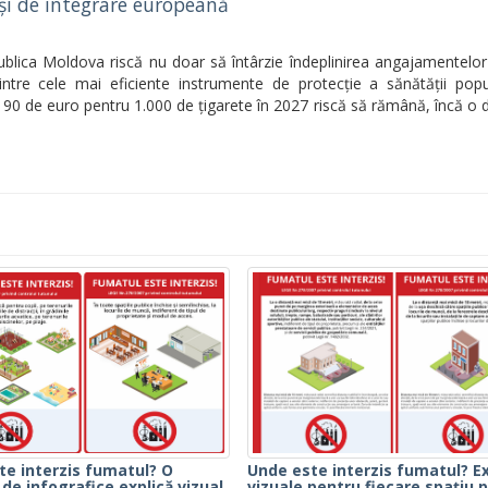
 și de integrare europeană
publica Moldova riscă nu doar să întârzie îndeplinirea angajamentel
tre cele mai eficiente instrumente de protecție a sănătății popula
90 de euro pentru 1.000 de țigarete în 2027 riscă să rămână, încă o 
te interzis fumatul? O
Unde este interzis fumatul? Ex
 de infografice explică vizual
vizuale pentru fiecare spațiu p 