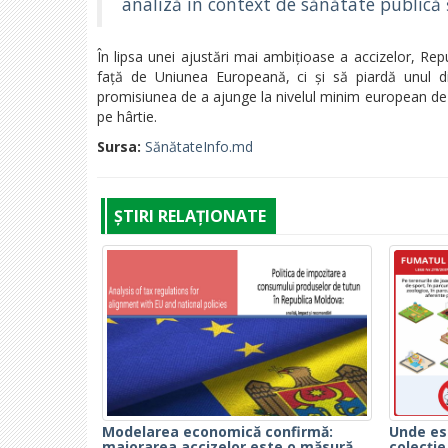
analiză în context de sănătate publică
În lipsa unei ajustări mai ambițioase a accizelor, Re
față de Uniunea Europeană, ci și să piardă unul din
promisiunea de a ajunge la nivelul minim european de 
pe hârtie.
Sursa:
SănătateInfo.md
ȘTIRI RELAȚIONATE
Modelarea economică confirmă:
Unde es
majorarea accizelor este o măsură
colecție