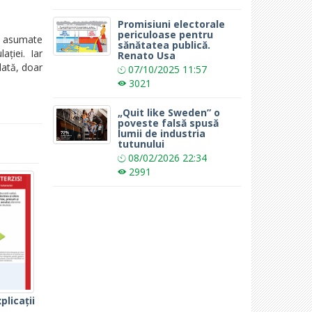
Promisiuni electorale
periculoase pentru
or asumate
sănătatea publică.
ției. Iar
Renato Usa
dată, doar
07/10/2025
11:57
3021
„Quit like Sweden” o
poveste falsă spusă
lumii de industria
tutunului
08/02/2026
22:34
2991
plicații
..