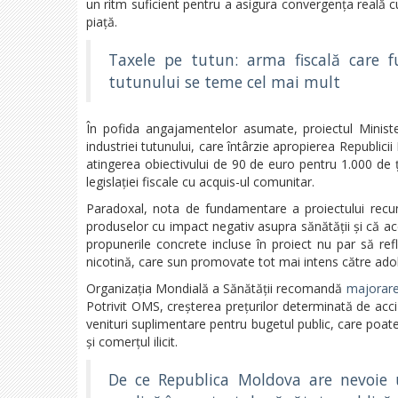
un ritm suficient pentru a asigura convergența reală 
piață.
Taxele pe tutun: arma fiscală care f
tutunului se teme cel mai mult
În pofida angajamentelor asumate, proiectul Ministe
industriei tutunului, care întârzie apropierea Republic
atingerea obiectivului de 90 de euro pentru 1.000 de ț
legislației fiscale cu acquis-ul comunitar.
Paradoxal, nota de fundamentare a proiectului recun
produselor cu impact negativ asupra sănătății și că ace
propunerile concrete incluse în proiect nu par să ref
nicotină, care sun promovate tot mai intens către adole
Organizația Mondială a Sănătății recomandă
majorare
Potrivit OMS, creșterea prețurilor determinată de acci
venituri suplimentare pentru bugetul public, care poate 
și comerțul ilicit.
De ce Republica Moldova are nevoie 