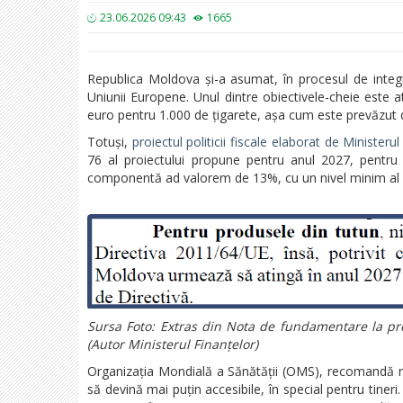
23.06.2026 09:43
1665
Republica Moldova și-a asumat, în procesul de integ
Uniunii Europene. Unul dintre obiectivele-cheie este 
euro pentru 1.000 de țigarete, așa cum este prevăzut 
Totuși,
proiectul politicii fiscale elaborat de Ministerul
76 al proiectului propune pentru anul 2027, pentru 
componentă ad valorem de 13%, cu un nivel minim al acc
Sursa Foto: Extras din Nota de fundamentare la proi
(Autor Ministerul Finanțelor)
Organizația Mondială a Sănătății (OMS), recomandă majo
să devină mai puțin accesibile, în special pentru tineri