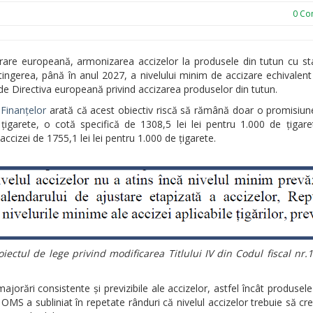
0
Com
rare europeană, armonizarea accizelor la produsele din tutun cu st
atingerea, până în anul 2027, a nivelului minim de accizare echivalen
de Directiva europeană privind accizarea produselor din tutun.
 Finanțelor
arată că acest obiectiv riscă să rămână doar o promisiun
țigarete, o cotă specifică de 1308,5 lei lei pentru 1.000 de țigar
izei de 1755,1 lei lei pentru 1.000 de țigarete.
ectul de lege privind modificarea Titlului IV din Codul fiscal nr.
rări consistente și previzibile ale accizelor, astfel încât produsele
. OMS a subliniat în repetate rânduri că nivelul accizelor trebuie să cre