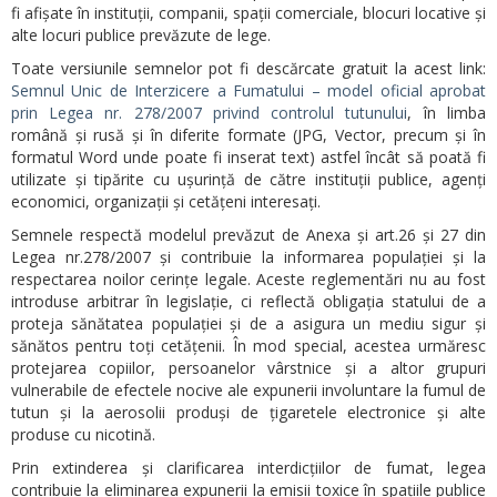
fi afișate în instituții, companii, spații comerciale, blocuri locative și
alte locuri publice prevăzute de lege.
Toate versiunile semnelor pot fi descărcate gratuit la acest link:
Semnul Unic de Interzicere a Fumatului – model oficial aprobat
prin Legea nr. 278/2007 privind controlul tutunului
, în limba
română și rusă și în diferite formate (JPG, Vector, precum și în
formatul Word unde poate fi inserat text) astfel încât să poată fi
utilizate și tipărite cu ușurință de către instituții publice, agenți
economici, organizații și cetățeni interesați.
Semnele respectă modelul prevăzut de Anexa și art.26 și 27 din
Legea nr.278/2007 și contribuie la informarea populației și la
respectarea noilor cerințe legale. Aceste reglementări nu au fost
introduse arbitrar în legislație, ci reflectă obligația statului de a
proteja sănătatea populației și de a asigura un mediu sigur și
sănătos pentru toți cetățenii. În mod special, acestea urmăresc
protejarea copiilor, persoanelor vârstnice și a altor grupuri
vulnerabile de efectele nocive ale expunerii involuntare la fumul de
tutun și la aerosolii produși de țigaretele electronice și alte
produse cu nicotină.
Prin extinderea și clarificarea interdicțiilor de fumat, legea
contribuie la eliminarea expunerii la emisii toxice în spațiile publice