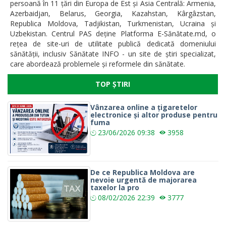
persoană în 11 țări din Europa de Est și Asia Centrală: Armenia,
Azerbaidjan, Belarus, Georgia, Kazahstan, Kârgâzstan,
Republica Moldova, Tadjikistan, Turkmenistan, Ucraina și
Uzbekistan. Centrul PAS deține Platforma E-Sănătate.md, o
rețea de site-uri de utilitate publică dedicată domeniului
sănătății, inclusiv Sănătate INFO - un site de știri specializat,
care abordează problemele și reformele din sănătate.
TOP ȘTIRI
Vânzarea online a țigaretelor
electronice și altor produse pentru
fuma
23/06/2026
09:38
3958
De ce Republica Moldova are
nevoie urgentă de majorarea
taxelor la pro
08/02/2026
22:39
3777