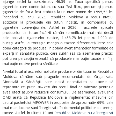
ajunge astfel la aproximativ 46,59 lei. Taxa specifică pentru
țigaretele care conțin tutun, cu sau fără filtru, precum și pentru
țigaretele de foi a fost stabilită la un nivel minim de 1.595,53 lei.
Începând cu anul 2025, Republica Moldova a redus nivelul
accizelor la produsele din tutun încălzit, în comparație cu
țigaretele convenționale. Astfel în 2026, accizele aplicate
produselor din tutun încălzit rămân semnificativ mai mici decât
cele aplicate țigaretelor clasice, 1.453,78 lei pentru 1.000 de
bucăți. Astfel, autoritățile mențin o taxare diferențiată între cele
două categorii de produse, în pofida avertismentelor formulate de
experți în sănătate publică, care subliniază că asemenea practici
pot crea percepția eronată că produsele mai puțin taxate ar fi și
mai puțin nocive pentru sănătate.
Nivelul total al accizelor aplicate produselor din tutun în Republica
Moldova rămâne sub pragurile recomandate de Organizația
Mondială a Sănătății, care indică necesitatea ca taxele să
reprezinte cel puțin 70–75% din prețul final de vânzare pentru a
avea efect asupra reducerii consumului. De asemenea, evaluările
OMS arată că Republica Moldova a implementat măsurile din
cadrul pachetului MPOWER în proporție de aproximativ 69%, cele
mai mari lacune sunt înregistrate în domeniul politicilor de preț și
taxare. Astfel, în ultimii 10 ani
Republica Moldova nu a înregistrat