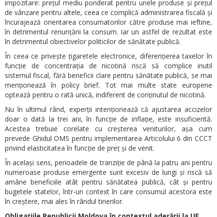
impozitare: prețul mediu ponderat pentru unele produse și prețul
de vânzare pentru altele, ceea ce complică administrarea fiscală și
încurajează orientarea consumatorilor către produse mai ieftine,
în detrimentul renunțării la consum. Iar un astfel de rezultat este
în detrimentul obiectivelor politicilor de sănătate publică.
În ceea ce privește țigaretele electronice, diferențierea taxelor în
funcție de concentrația de nicotină riscă să complice inutil
sistemul fiscal, fără beneficii clare pentru sănătate publică, se mai
menționează în policy brief. Tot mai multe state europene
optează pentru o rată unică, indiferent de conținutul de nicotină.
Nu în ultimul rând, experții intenționează că ajustarea accizelor
doar o dată la trei ani, în funcție de inflație, este insuficientă.
Acestea trebuie corelate cu creșterea veniturilor, așa cum
prevede Ghidul OMS pentru implementarea Articolului 6 din CCCT
privind elasticitatea în funcție de preț și de venit.
În același sens, perioadele de tranziție de până la patru ani pentru
numeroase produse emergente sunt excesiv de lungi și riscă să
amâne beneficiile atât pentru sănătatea publică, cât și pentru
bugetele statelor, într-un context în care consumul acestora este
în creștere, mai ales în rândul tinerilor.
Obligațiile Republicii Moldova în contextul aderării la UE