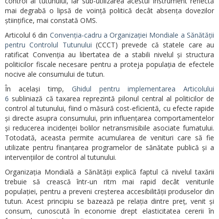
control al tutunului, iar sub-utilizarea acestui instrument reflectă
mai degrabă o lipsă de voință politică decât absența dovezilor
științifice, mai constată OMS.
Articolul 6 din
Convenția-cadru a Organizației Mondiale a Sănătății
pentru Controlul Tutunului
(CCCT) prevede că statele care au
ratificat Convenția au libertatea de a stabili nivelul și structura
politicilor fiscale necesare pentru a proteja populația de efectele
nocive ale consumului de tutun.
În același timp,
Ghidul pentru implementarea Articolului
6
subliniază că taxarea reprezintă pilonul central al politicilor de
control al tutunului, fiind o măsură cost-eficientă, cu efecte rapide
și directe asupra consumului, prin influențarea comportamentelor
și reducerea incidenței bolilor netransmisibile asociate fumatului.
Totodată, aceasta permite acumularea de venituri care să fie
utilizate pentru finanțarea programelor de sănătate publică și a
intervențiilor de control al tutunului.
Organizația Mondială a Sănătății explică faptul că nivelul taxării
trebuie să crească într-un ritm mai rapid decât veniturile
populației, pentru a preveni creșterea accesibilității produselor din
tutun. Acest principiu se bazează pe relația dintre preț, venit și
consum, cunoscută în economie drept elasticitatea cererii în