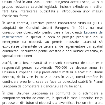
Uniunii până în anul 2040. Pentru atingerea acestui scop, UE și-a
propus revizuirea cadrului legislativ, inclusiv extinderea mediilor
fără fum, interzicerea publicității și introducerea unor măsuri
fiscale mai ferme.
În acest context, Directiva privind impozitarea tutunului (TTD),
adoptată de Consiliul Uniunii Europene în 2011, nu mai
corespundea obiectivelor pentru care a fost creată.
Lacunele de
reglementare
, în special în ceea ce privește produsele noi și
emergente cu nicotină, au permis industriei tutunului să
exploateze diferențele de taxare și de reglementare din spațiul
comunitar, securizând pentru acestea o popularitate crescută, în
special printre tineri.
Astfel, UE a fost nevoită să intervină. Consumul de tutun este
responsabil pentru aproximativ 700.000 de decese anual în
Uniunea Europeană. Deși prevalența fumatului a scăzut în ultimul
deceniu, de la 28% în 2012 la 24% în 2023, ritmul rămâne în
continuare prea lent, ceea ce face ca obiectivul stabilit în Planul
European de Combatere a Cancerului să nu fie atins.
În plus, Uniunea Europeană se confruntă cu o schimbare a
comportamentelor de consum, în special în rândul tinerilor. Piața
produselor din tutun și nicotină s-a diversificat într-un ritm alert,