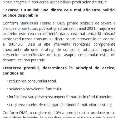
niciun progres în reducerea accesibilității
produselor din tutun.
Taxarea tutunului: una dintre cele mai eficiente politici
publice disponibile
Conform
Manualului Tehnic al OMS privind politicile de taxare a
produselor din tutun
, publicat și actualizat în anul 2021, majorarea
accizelor este cea mai eficientă, dar și cea mai rentabilă măsură
pentru reducerea consumului dintre toate intervențiile de control
al tutunului. Deși și alte intervenții reprezintă componente
importante ale unei strategii de control al tutunului, impactul
creșterilor semnificative de taxe asupra consumului este, de
departe, cel mai puternic.
Creșterea prețului, determinată în principal de accize,
conduce la:
• reducerea consumului total,
• scăderea prevalenței fumatului,
• întârzierea sau prevenirea inițierii fumatului în rândul tinerilor,
• creșterea ratelor de renunțare în rândul fumătorilor existenți.
Conform OMS, o creștere de 10% a prețului real al produselor din
tutun duce, în medie, la o scădere a consumului cu 4–6% în țările