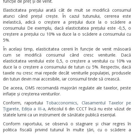
funcție de preț și de venit.
Elasticitatea prețului arată cât de mult se modifică consumul
atunci când prețul crește. În cazul tutunului, cererea este
inelastică, adică o creștere a prețului duce la o scădere a
consumului De exemplu, dacă elasticitatea prețului este -0,5, o
creștere a prețului cu 10% va duce la o scădere a consumului cu
5%.
În același timp, elasticitatea cererii în funcție de venit măsoară
cum se modifică consumul când cresc veniturile. Dacă
elasticitatea venitului este 0,5, o creștere a venitului cu 10% va
duce la o creștere a consumului de tutun cu 5%. Respectiv, dacă
taxele nu cresc mai repede decât veniturile populației, produsele
din tutun devin mai accesibile, iar consumul tinde să crească.
De aceea, OMS recomandă majorări regulate ale taxelor, peste
inflație și creșterea veniturilor.
Conform, raportului
Tobacconomics, Clasamentul Taxelor pe
Țigarete, Ediția a III-a
, Articolul 6 din CCCT încă nu este văzut de
statele lumii ca un instrument de sănătate publică esențial.
Conform raportului, se observă o stagnare și chiar regres în
politica fiscală privind tutunul în multe țări, cu o scădere a