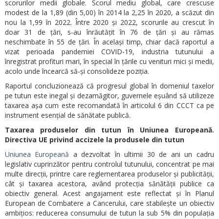
scorurilor medii globale. Scorul mediu global, care crescuse
modest de la 1,89 (din 5,00) în 2014 la 2,25 în 2020, a scăzut din
nou la 1,99 în 2022. Între 2020 și 2022, scorurile au crescut în
doar 31 de țări, s-au înrăutățit în 76 de țări și au rămas
neschimbate în 55 de țări. În același timp, chiar dacă raportul a
vizat perioada pandemiei COVID-19, industria tutunului a
înregistrat profituri mari, în special în țările cu venituri mici și medii,
acolo unde încearcă să-și consolideze poziția.
Raportul concluzionează că progresul global în domeniul taxelor
pe tutun este inegal și dezamăgitor, guvernele eșuând să utilizeze
taxarea așa cum este recomandată în articolul 6 din CCCT ca pe
instrument esențial de sănătate publică.
Taxarea produselor din tutun în Uniunea Europeană.
Directiva UE privind accizele la produsele din tutun
Uniunea Europeană
a dezvoltat în ultimii 30 de ani un cadru
legislativ cuprinzător pentru controlul tutunului, concentrat pe mai
multe direcții, printre care reglementarea produselor și publicității,
cât și taxarea acestora, având protecția sănătății publice ca
obiectiv general. Acest angajament este reflectat și în Planul
European de Combatere a Cancerului, care stabilește un obiectiv
ambițios: reducerea consumului de tutun la sub 5% din populația