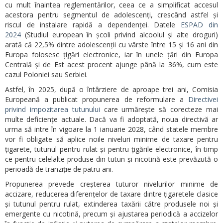
cu mult înaintea reglementărilor, ceea ce a simplificat accesul
acestora pentru segmentul de adolescenți, crescând astfel și
riscul de instalare rapidă a dependenței. Datele
ESPAD din
2024
(Studiul european în școli privind alcoolul și alte droguri)
arată că 22,5% dintre adolescenții cu vârste între 15 și 16 ani din
Europa folosesc țigări electronice, iar în unele țări din Europa
Centrală și de Est acest procent ajunge până la 36%, cum este
cazul Poloniei sau Serbiei.
Astfel, în 2025, după o întârziere de aproape trei ani, Comisia
Europeană a publicat propunerea de reformulare a
Directivei
privind impozitarea tutunului
care urmărește să corecteze mai
multe deficiențe actuale. Dacă va fi adoptată, noua directivă ar
urma să intre în vigoare la 1 ianuarie 2028, când statele membre
vor fi obligate să aplice noile niveluri minime de taxare pentru
țigarete, tutunul pentru rulat și pentru țigările electronice, în timp
ce pentru celelalte produse din tutun și nicotină este prevăzută o
perioadă de tranziție de patru ani.
Propunerea prevede creșterea tuturor nivelurilor minime de
accizare, reducerea diferențelor de taxare dintre țigaretele clasice
și tutunul pentru rulat, extinderea taxării către produsele noi și
emergente cu nicotină, precum și ajustarea periodică a accizelor