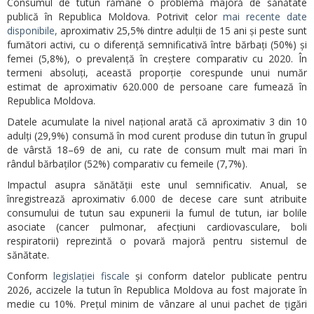
Consumul de tutun rămâne o problemă majoră de sănătate
publică în Republica Moldova. Potrivit celor
mai recente date
disponibile,
aproximativ 25,5% dintre adulții de 15 ani și peste sunt
fumători activi, cu o diferență semnificativă între bărbați (50%) și
femei (5,8%), o prevalență în creștere comparativ cu 2020. În
termeni absoluți, această proporție corespunde unui număr
estimat de aproximativ 620.000 de persoane care fumează în
Republica Moldova.
Datele acumulate la nivel național arată că aproximativ 3 din 10
adulți (29,9%) consumă în mod curent produse din tutun în grupul
de vârstă 18–69 de ani, cu rate de consum mult mai mari în
rândul bărbaților (52%) comparativ cu femeile (7,7%).
Impactul asupra sănătății este unul semnificativ. Anual, se
înregistrează aproximativ 6.000 de decese care sunt atribuite
consumului de tutun sau expunerii la fumul de tutun, iar bolile
asociate (cancer pulmonar, afecțiuni cardiovasculare, boli
respiratorii) reprezintă o povară majoră pentru sistemul de
sănătate.
Conform
legislației fiscale
și conform datelor publicate pentru
2026, accizele la tutun în Republica Moldova au fost majorate în
medie cu 10%. Prețul minim de vânzare al unui pachet de țigări