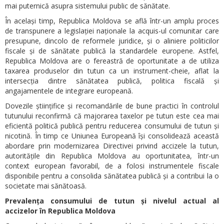
mai puternică asupra sistemului public de sănătate.
În același timp, Republica Moldova se află într-un amplu proces
de transpunere a legislației naționale la acquis-ul comunitar care
presupune, dincolo de reformele juridice, și o aliniere politicilor
fiscale și de sănătate publică la standardele europene. Astfel,
Republica Moldova are o fereastră de oportunitate a de utiliza
taxarea produselor din tutun ca un instrument-cheie, aflat la
intersecția dintre sănătatea publică, politica fiscală și
angajamentele de integrare europeană.
Dovezile științifice și recomandările de bune practici în controlul
tutunului reconfirmă că majorarea taxelor pe tutun este cea mai
eficientă politică publică pentru reducerea consumului de tutun și
nicotină. În timp ce Uniunea Europeană își consolidează această
abordare prin modernizarea Directivei privind accizele la tutun,
autoritățile din Republica Moldova au oportunitatea, într-un
context european favorabil, de a folosi instrumentele fiscale
disponibile pentru a consolida sănătatea publică și a contribui la o
societate mai sănătoasă.
Prevalența consumului de tutun și nivelul actual al
accizelor în Republica Moldova