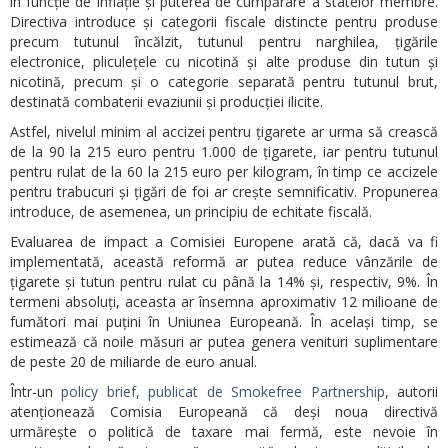
în funcție de inflație și puterea de cumpărare a statelor membre.
Directiva introduce și categorii fiscale distincte pentru produse
precum tutunul încălzit, tutunul pentru narghilea, țigările
electronice, pliculețele cu nicotină și alte produse din tutun și
nicotină, precum și o categorie separată pentru tutunul brut,
destinată combaterii evaziunii și producției ilicite.
Astfel, nivelul minim al accizei pentru țigarete ar urma să crească
de la 90 la 215 euro pentru 1.000 de țigarete, iar pentru tutunul
pentru rulat de la 60 la 215 euro per kilogram, în timp ce accizele
pentru trabucuri și țigări de foi ar crește semnificativ. Propunerea
introduce, de asemenea, un principiu de echitate fiscală.
Evaluarea de impact a Comisiei Europene arată că, dacă va fi
implementată, această reformă ar putea reduce vânzările de
țigarete și tutun pentru rulat cu până la 14% și, respectiv, 9%. În
termeni absoluți, aceasta ar însemna aproximativ 12 milioane de
fumători mai puțini în Uniunea Europeană. În același timp, se
estimează că noile măsuri ar putea genera venituri suplimentare
de peste 20 de miliarde de euro anual.
Într-un
policy brief, publicat de Smokefree Partnership
, autorii
atenționează Comisia Europeană că deși noua directivă
urmărește o politică de taxare mai fermă, este nevoie în