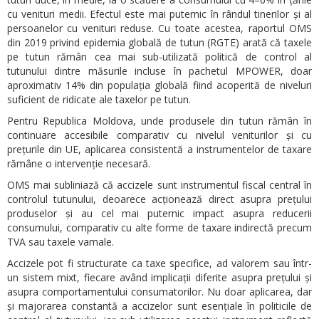
cu venituri medii. Efectul este mai puternic în rândul tinerilor și al
persoanelor cu venituri reduse. Cu toate acestea, raportul OMS
din 2019 privind epidemia globală de tutun (RGTE) arată că taxele
pe tutun rămân cea mai sub-utilizată politică de control al
tutunului dintre măsurile incluse în pachetul MPOWER, doar
aproximativ 14% din populația globală fiind acoperită de niveluri
suficient de ridicate ale taxelor pe tutun.
Pentru Republica Moldova, unde produsele din tutun rămân în
continuare accesibile comparativ cu nivelul veniturilor și cu
prețurile din UE, aplicarea consistentă a instrumentelor de taxare
rămâne o intervenție necesară.
OMS mai subliniază că accizele sunt instrumentul fiscal central în
controlul tutunului, deoarece acționează direct asupra prețului
produselor și au cel mai puternic impact asupra reducerii
consumului, comparativ cu alte forme de taxare indirectă precum
TVA sau taxele vamale.
Accizele pot fi structurate ca taxe specifice, ad valorem sau într-
un sistem mixt, fiecare având implicații diferite asupra prețului și
asupra comportamentului consumatorilor. Nu doar aplicarea, dar
și majorarea constantă a accizelor sunt esențiale în politicile de