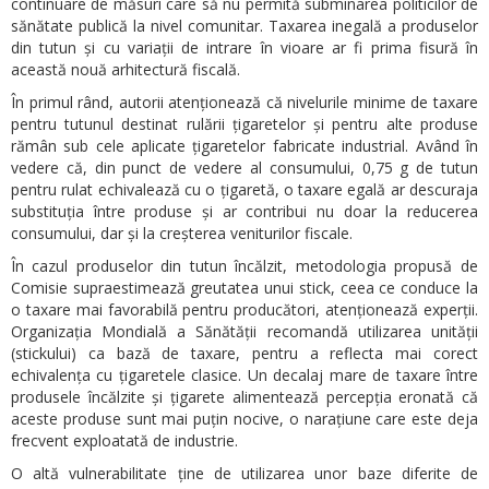
continuare de măsuri care să nu permită subminarea politicilor de
sănătate publică la nivel comunitar. Taxarea inegală a produselor
din tutun și cu variații de intrare în vioare ar fi prima fisură în
această nouă arhitectură fiscală.
În primul rând, autorii atenționează că nivelurile minime de taxare
pentru tutunul destinat rulării țigaretelor și pentru alte produse
rămân sub cele aplicate țigaretelor fabricate industrial. Având în
vedere că, din punct de vedere al consumului, 0,75 g de tutun
pentru rulat echivalează cu o țigaretă, o taxare egală ar descuraja
substituția între produse și ar contribui nu doar la reducerea
consumului, dar și la creșterea veniturilor fiscale.
În cazul produselor din tutun încălzit, metodologia propusă de
Comisie supraestimează greutatea unui stick, ceea ce conduce la
o taxare mai favorabilă pentru producători, atenționează experții.
Organizația Mondială a Sănătății recomandă utilizarea unității
(stickului) ca bază de taxare, pentru a reflecta mai corect
echivalența cu țigaretele clasice. Un decalaj mare de taxare între
produsele încălzite și țigarete alimentează percepția eronată că
aceste produse sunt mai puțin nocive, o narațiune care este deja
frecvent exploatată de industrie.
O altă vulnerabilitate ține de utilizarea unor baze diferite de