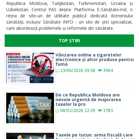
Republica Moldova, Tadjikistan, Turkmenistan, Ucraina și
Uzbekistan. Centrul PAS deține Platforma E-Sănătate.md, o
rețea de site-uri de utilitate publică dedicată domeniului
sănătății, inclusiv Sănătate INFO - un site de știri specializat,
care abordează problemele și reformele din sănătate.
TOP ȘTIRI
Vânzarea online a țigaretelor
electronice și altor produse pentru
fuma
23/06/2026
09:38
3964
De ce Republica Moldova are
nevoie urgentă de majorarea
taxelor la pro
08/02/2026
22:39
3783
Taxele pe tutun: arma fiscală care