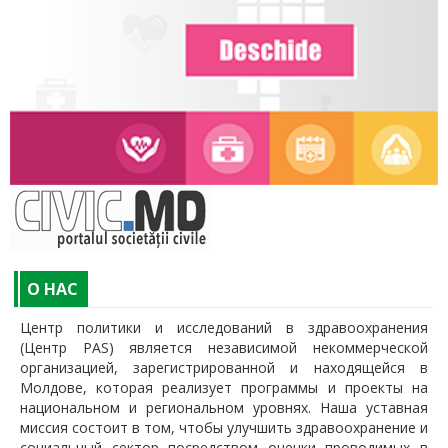
O НАС
Центр политики и исследований в здравоохранения
(Центр PAS) является независимой некоммерческой
организацией, зарегистрированной и находящейся в
Молдове, которая реализует программы и проекты на
национальном и региональном уровнях. Наша уставная
миссия состоит в том, чтобы улучшить здравоохранение и
социальный сектор посредством оценки проводимых в