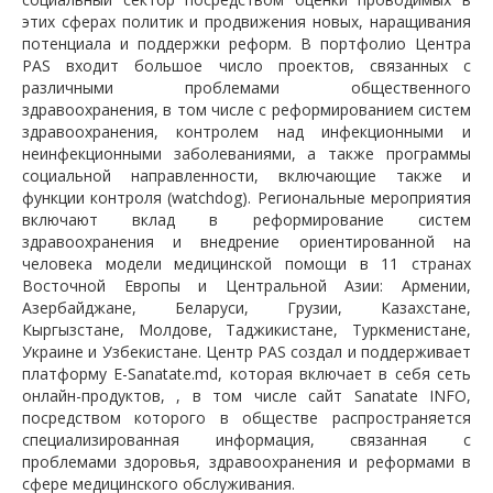
этих сферах политик и продвижения новых, наращивания
потенциала и поддержки реформ. В портфолио Центра
PAS входит большое число проектов, связанных с
различными проблемами общественного
здравоохранения, в том числе с реформированием систем
здравоохранения, контролем над инфекционными и
неинфекционными заболеваниями, а также программы
социальной направленности, включающие также и
функции контроля (watchdog). Региональные мероприятия
включают вклад в реформирование систем
здравоохранения и внедрение ориентированной на
человека модели медицинской помощи в 11 странах
Восточной Европы и Центральной Азии: Армении,
Азербайджане, Беларуси, Грузии, Казахстане,
Кыргызстане, Молдове, Таджикистане, Туркменистане,
Украине и Узбекистане. Центр PAS создал и поддерживает
платформу E-Sanatate.md, которая включает в себя сеть
онлайн-продуктов, , в том числе сайт Sanatate INFO,
посредством которого в обществе распространяется
специализированная информация, связанная с
проблемами здоровья, здравоохранения и реформами в
сфере медицинского обслуживания.