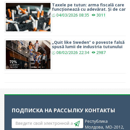
Taxele pe tutun: arma fiscală care
funcționează cu adevărat. Și de car
04/03/2026
08:35
3011
„Quit like Sweden” o poveste falsă
spusă lumii de industria tutunului
08/02/2026
22:34
2987
ПОДПИСКА НА РАССЫЛКУ
КОНТАКТЫ
Республика
Молдова, MD-2012,