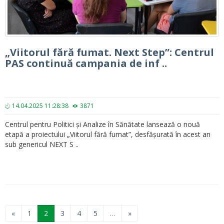
„Viitorul fără fumat. Next Step”: Centrul
PAS continuă campania de inf ..
14.04.2025 11:28:38
3871
Centrul pentru Politici și Analize în Sănătate lansează o nouă
etapă a proiectului „Viitorul fără fumat”, desfășurată în acest an
sub genericul NEXT S ..
«
1
2
3
4
5
…
»