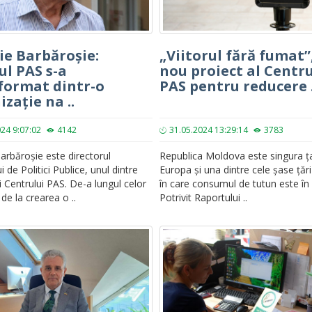
ie Barbăroșie:
„Viitorul fără fumat”
ul PAS s-a
nou proiect al Centru
format dintr-o
PAS pentru reducere .
zație na ..
024 9:07:02
4142
31.05.2024 13:29:14
3783
arbăroșie este directorul
Republica Moldova este singura ț
ui de Politici Publice, unul dintre
Europa și una dintre cele șase țări
i Centrului PAS. De-a lungul celor
în care consumul de tutun este în 
de la crearea o ..
Potrivit Raportului ..