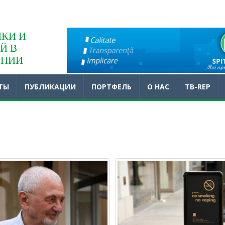
КИ И
Й В
ЕНИИ
ТЫ
ПУБЛИКАЦИИ
ПОРТФЕЛЬ
O НАС
TB-REP