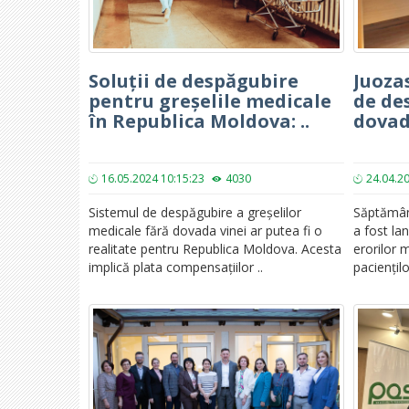
Soluții de despăgubire
Juoza
pentru greșelile medicale
de de
în Republica Moldova: ..
dovad
16.05.2024 10:15:23
4030
24.04.2
Sistemul de despăgubire a greșelilor
Săptămân
medicale fără dovada vinei ar putea fi o
a fost la
realitate pentru Republica Moldova. Acesta
erorilor 
implică plata compensațiilor ..
paciențil