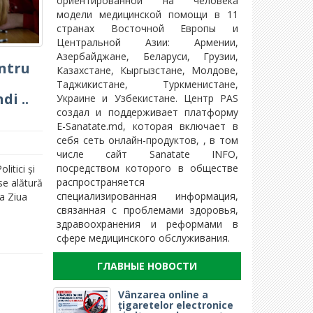
ориентированной на человека
модели медицинской помощи в 11
странах Восточной Европы и
Центральной Азии: Армении,
Азербайджане, Беларуси, Грузии,
ntru
Казахстане, Кыргызстане, Молдове,
Таджикистане, Туркменистане,
i ..
Украине и Узбекистане. Центр PAS
создал и поддерживает платформу
E-Sanatate.md, которая включает в
себя сеть онлайн-продуктов, , в том
числе сайт Sanatate INFO,
посредством которого в обществе
litici și
распространяется
se alătură
специализированная информация,
a Ziua
связанная с проблемами здоровья,
здравоохранения и реформами в
сфере медицинского обслуживания.
ГЛАВНЫЕ НОВОСТИ
Vânzarea online a
țigaretelor electronice