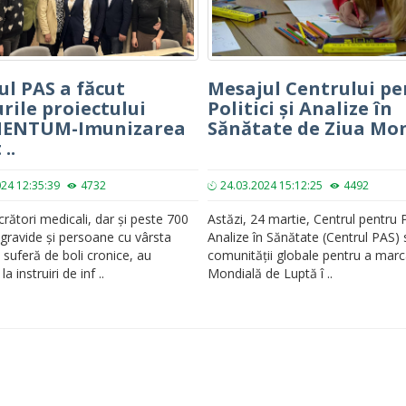
ul PAS a făcut
Mesajul Centrului pe
rile proiectului
Politici și Analize în
ENTUM-Imunizarea
Sănătate de Ziua Mond
..
024 12:35:39
4732
24.03.2024 15:12:25
4492
crători medicali, dar și peste 700
Astăzi, 24 martie, Centrul pentru Po
gravide și persoane cu vârsta
Analize în Sănătate (Centrul PAS) 
 suferă de boli cronice, au
comunității globale pentru a marc
la instruiri de inf ..
Mondială de Luptă î ..