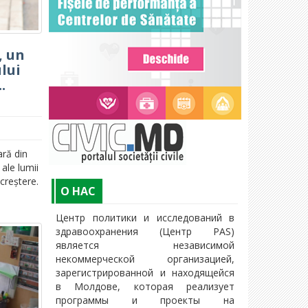
, un
lui
.
ară din
 ale lumii
creștere.
O НАС
Центр политики и исследований в
здравоохранения (Центр PAS)
является независимой
некоммерческой организацией,
зарегистрированной и находящейся
в Молдове, которая реализует
программы и проекты на