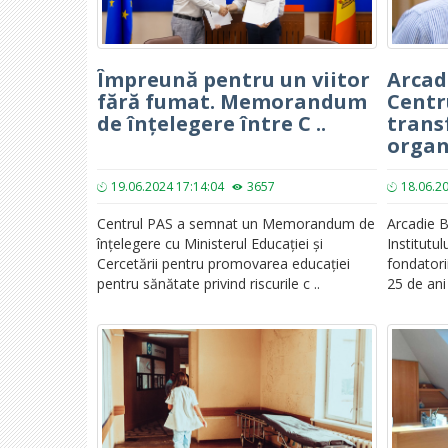
Împreună pentru un viitor
Arcad
fără fumat. Memorandum
Centr
de înțelegere între C ..
trans
organi
19.06.2024 17:14:04
3657
18.06.2
Centrul PAS a semnat un Memorandum de
Arcadie B
înțelegere cu Ministerul Educației și
Institutul
Cercetării pentru promovarea educației
fondatori
pentru sănătate privind riscurile c ..
25 de ani 