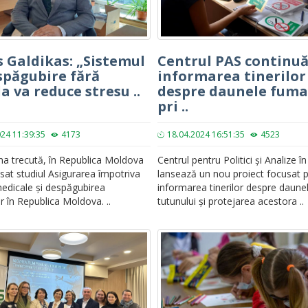
s Galdikas: „Sistemul
Centrul PAS continu
spăgubire fără
informarea tinerilor
a va reduce stresu ..
despre daunele fuma
pri ..
024 11:39:35
4173
18.04.2024 16:51:35
4523
a trecută, în Republica Moldova
Centrul pentru Politici și Analize î
nsat studiul Asigurarea împotriva
lansează un nou proiect focusat 
medicale și despăgubirea
informarea tinerilor despre daune
or în Republica Moldova. ..
tutunului și protejarea acestora ..