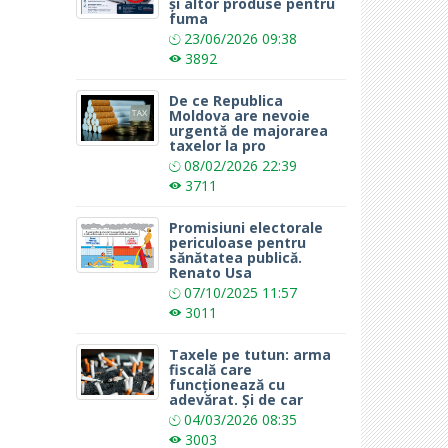
și altor produse pentru
fuma
23/06/2026
09:38
3892
De ce Republica
Moldova are nevoie
urgentă de majorarea
taxelor la pro
08/02/2026
22:39
3711
Promisiuni electorale
periculoase pentru
sănătatea publică.
Renato Usa
07/10/2025
11:57
3011
Taxele pe tutun: arma
fiscală care
funcționează cu
adevărat. Și de car
04/03/2026
08:35
3003