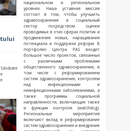
национальном и региональном
уровнях. Наша уставная миссия
состоит в том, чтобы улучшить
здравоохранение и социальный
ă
сектор посредством оценки
проводимых в этих сферах политик и
продвижения новых, наращивания
tului
потенциала и поддержки реформ. В
портфолио Центра PAS входит
большое число проектов, связанных
с различными проблемами
общественного здравоохранения, в
n Sănătate
том числе с реформированием
pe
систем здравоохранения, контролем
le
над инфекционными и
неинфекционными заболеваниями, а
также программы социальной
направленности, включающие также
и функции контроля (watchdog).
Региональные мероприятия
включают вклад в реформирование
систем здравоохранения и внедрение