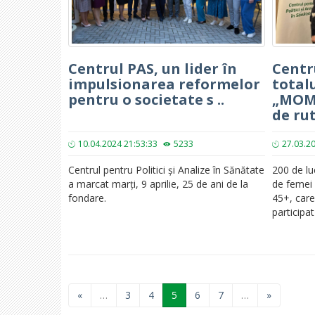
Centrul PAS, un lider în
Centr
impulsionarea reformelor
totalu
pentru o societate s ..
„MOM
de rut 
10.04.2024 21:53:33
5233
27.03.2
Centrul pentru Politici și Analize în Sănătate
200 de lu
a marcat marți, 9 aprilie, 25 de ani de la
de femei 
fondare.
45+, care
participat 
«
…
3
4
5
6
7
…
»