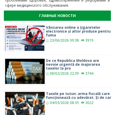
проблемами здоровья, здравоохранения и реформами в
сфере медицинского обслуживания.
ГЛАВНЫЕ НОВОСТИ
Vânzarea online a țigaretelor
electronice și altor produse pentru
fuma
23/06/2026
09:38
3919
De ce Republica Moldova are
nevoie urgentă de majorarea
taxelor la pro
08/02/2026
22:39
3744
Taxele pe tutun: arma fiscală care
funcționează cu adevărat. Și de car
04/03/2026
08:35
3022