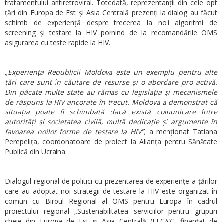
tratamentului antiretroviral. Totodată, reprezentanții din cele opt
țări din Europa de Est și Asia Centrală prezenți la dialog au făcut
schimb de experiență despre trecerea la noii algoritmi de
screening și testare la HIV pornind de la recomandările OMS
asigurarea cu teste rapide la HIV.
„Experiența Republicii Moldova este un exemplu pentru alte
țări care sunt în căutare de resurse și o abordare pro activă.
Din păcate multe state au rămas cu legislația și mecanismele
de răspuns la HIV ancorate în trecut. Moldova a demonstrat că
situația poate fi schimbată dacă există comunicare între
autorități și societatea civilă, multă dedicație și argumente în
favoarea noilor forme de testare la HIV”,
a menționat Tatiana
Perepelița, coordonatoare de proiect la Alianța pentru Sănătate
Publică din Ucraina.
Dialogul regional de politici cu prezentarea de experiențe a țărilor
care au adoptat noi strategii de testare la HIV este organizat în
comun cu Biroul Regional al OMS pentru Europa în cadrul
proiectului regional „Sustenabilitatea serviciilor pentru grupuri
cheie din Europa de Est și Asia Centrală (EECA)”, finanțat de