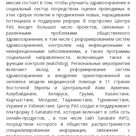
миссия состоит в том, чтобы улучшить здравоохранение и
социальный сектор посредством оценки проводимых в
этих сферах политик и продвижения новых, наращивания
потенциала и поддержки реформ. В портфолио Центра
PAS входит большое число проектов, связанных с
различными проблемами общественного
здравоохранения, в том числе с реформированием систем
здравоохранения, контролем над инфекционными и
неинфекционными заболеваниями, а также программы
социальной направленности, включающие также и
функции контроля (watchdog). Региональные мероприятия
включают вклад в реформирование систем
здравоохранения и внедрение ориентированной на
человека модели медицинской помощи в 11 странах
Восточной Европы и Центральной Азии: Армении,
Азербайджане, Беларуси, Грузии, Казахстане,
Кыргызстане, Молдове, Таджикистане, Туркменистане,
Украине и Узбекистане. Центр PAS создал и поддерживает
платформу E-Sanatate.md, которая включает в себя сеть
онлайн-продуктов, , в том числе сайт Sanatate INFO,
посредством которого в обществе распространяется
специализированная информация, связанная с