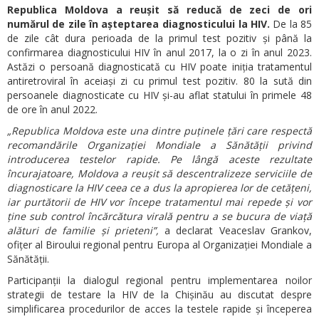
Republica Moldova a reușit să reducă de zeci de ori
numărul de zile în așteptarea diagnosticului la HIV.
De la 85
de zile cât dura perioada de la primul test pozitiv și până la
confirmarea diagnosticului HIV în anul 2017, la o zi în anul 2023.
Astăzi o persoană diagnosticată cu HIV poate iniția tratamentul
antiretroviral în aceiași zi cu primul test pozitiv. 80 la sută din
persoanele diagnosticate cu HIV și-au aflat statului în primele 48
de ore în anul 2022.
„Republica Moldova este una dintre puținele țări care respectă
recomandările Organizației Mondiale a Sănătății privind
introducerea testelor rapide. Pe lângă aceste rezultate
încurajatoare, Moldova a reușit să descentralizeze serviciile de
diagnosticare la HIV ceea ce a dus la apropierea lor de cetățeni,
iar purtătorii de HIV vor începe tratamentul mai repede și vor
ține sub control încărcătura virală pentru a se bucura de viață
alături de familie și prieteni”,
a declarat Veaceslav Grankov,
ofițer al Biroului regional pentru Europa al Organizației Mondiale a
Sănătății.
Participanții la dialogul regional pentru implementarea noilor
strategii de testare la HIV de la Chișinău au discutat despre
simplificarea procedurilor de acces la testele rapide și începerea