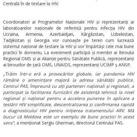
Centrală în de testare la HIV.
Coordonatori ai Programelor Naționale HIV și reprezentanți ai
laboratoarelor naționale de referință pentru infecția HIV din
Ucraina, Armenia, Azerbaidjan, Kârgâzstan, Uzbekistan,
Tadjikistan și Georgia vor cunoaște pe teren cum lucrează
sistemul național de testare la HIV și vor împărtăși cele mai bune
practici în domeniu. La eveniment participă și membri ai Biroului
Regional OMS și ai Alianței pentru Sănătate Publică, reprezentanți
ai birourilor de țară OMS, UNAIDS, reprezentanți UCIMP ș ANSP.
„Trăim într-o eră a provocărilor globale, iar pandemia HIV
rămâne o amenințare majoră la adresa sănătății publice.
Centrul PAS, împreună cu alți parteneri naționali și regionali, a
participat la facilitarea furnizării de asistență tehnică la nivel
regional și național pentru a accelera punerea în aplicare a
testării HIV simplificate, descentralizarea și confirmarea rapidă
a diagnosticului HIV pentru inițierea tratamentului ARV. Mă
bucur că Moldova este un exemplu de bune practici în acest
sens”,
a menționat Sergiu Gherman, directorul Centrului PAS.