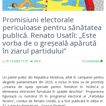
Promisiuni electorale
periculoase pentru sănătatea
publică. Renato Usatîi: „Este
vorba de o greșeală apărută
în ziarul partidului”
07.10.2025 11:57
3019
0
Comentarii
Un partid politic din Republica Moldova, aflat în campanie pentru
alegerile parlamentare din 2025, a inclus în lista sa de priorități
„crearea de spații speciale pentru fumători în HoReCa și
eliminarea interzicerii fumatului în spațiile deschise”. Propunerea
figurează cu numărul 35 în programul electoral al „Partidului
Nostru”, condus de Renato Ustatîi, și a fost publicată în ediția nr.
32 a ziarului formațiunii, „Сила в Правде”.