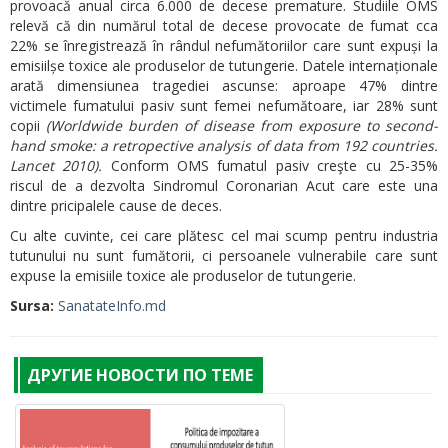
provoacă anual circa 6.000 de decese premature. Studiile OMS
relevă că din numărul total de decese provocate de fumat cca
22% se înregistrează în rândul nefumătoriilor care sunt expuși la
emisiilșe toxice ale produselor de tutungerie. Datele internaționale
arată dimensiunea tragediei ascunse: aproape 47% dintre
victimele fumatului pasiv sunt femei nefumătoare, iar 28% sunt
copii
(Worldwide burden of disease from exposure to second-
hand smoke: a retropective analysis of data from 192 countries.
Lancet 2010).
Conform OMS fumatul pasiv creşte cu 25-35%
riscul de a dezvolta Sindromul Coronarian Acut care este una
dintre pricipalele cause de deces.
Cu alte cuvinte, cei care plătesc cel mai scump pentru industria
tutunului nu sunt fumătorii, ci persoanele vulnerabile care sunt
expuse la emisiile toxice ale produselor de tutungerie.
Sursa:
SanatateInfo.md
ДРУГИЕ НОВОСТИ ПО ТЕМЕ