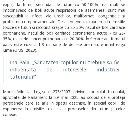
expuşi la fumul secundar de tutun cu 50-100% mai mult se
îmbolnăvesc de boli acute respiratorii de asemenea, sunt mai
susceptibili la infecţii ale urechilor, malformaţii congenitale şi
probleme comportamentale. De asemenea, expunerea la emisiile
toxice de tutun și nicotină creşte cu 25-30% riscul de boli cardiace
coronariene, riscul de boli cardiace coronariene acute - cu 25-
35%, riscul de cancer pulmonar - cu 20-30%. În fiecare an, fumatul
pasiv este cuza a 1,3 miloane de decese premature în întreaga
lume (OMS, 2023).
Ina Palii: „Sănătatea copiilor nu trebuie să fie
influențată de interesele industriei
tutunului!”
Modificările la Legea nr.278/2007 privind controlul tutunului,
aprobate de Parlament la 29 mai 2025 au scopul de a proteja
persoanele care se află în spațții deschise, în special copiii, de
expunerea la emisiile toxice ale produselor din tutun și celor
conexe.