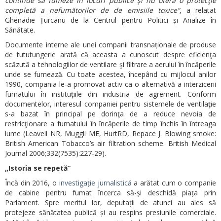
continue să fumeze în locuri publice şi nu oferă o protecţie
completă a nefumătorilor de de emisiile toxice”
, a relatat
Ghenadie Țurcanu de la Centrul pentru Politici și Analize în
Sănătate.
Documente interne ale unei companii transnaționale de produse
de tututungerie arată că aceasta a cunoscut despre eficienţa
scăzută a tehnologiilor de ventilare şi filtrare a aerului în încăperile
unde se fumează. Cu toate acestea, începând cu mijlocul anilor
1990, compania le-a promovat activ ca o alternativă a interzicerii
fumatului în instituţiile din industria de agrement. Conform
documentelor, interesul companiei pentru sistemele de ventilaţie
s-a bazat în principal pe dorinţa de a reduce nevoia de
restricţionare a fumatului în încăperile de timp închis în întreaga
lume (Leavell NR, Muggli ME, HurtRD, Repace J. Blowing smoke:
British American Tobacco’s air filtration scheme. British Medical
Journal 2006;332(7535):227-29).
„Istoria se repetă”
Încă din 2016, o
investigație jurnalistică
a arătat cum o companie
de cabine pentru fumat încerca să-și deschidă piața prin
Parlament. Spre meritul lor, deputații de atunci au ales să
protejeze sănătatea publică și au respins presiunile comerciale.