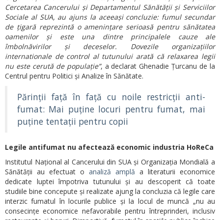
Cercetarea Cancerului și Departamentul Sănătății și Serviciilor
Sociale al SUA, au ajuns la aceeași concluzie: fumul secundar
de țigară reprezintă o amenințare serioasă pentru sănătatea
oamenilor și este una dintre principalele cauze ale
îmbolnăvirilor și deceselor. Dovezile organizațiilor
internationale de control al tutunului arată că relaxarea legii
nu este cerută de populație”
, a declarat Ghenadie Țurcanu de la
Centrul pentru Politici și Analize în Sănătate.
Părinții față în față cu noile restricții anti-
fumat: Mai puține locuri pentru fumat, mai
puține tentații pentru copii
Legile antifumat nu afectează economic industria HoReCa
Institutul Național al Cancerului din SUA și Organizația Mondială a
Sănătății au efectuat o
analiză amplă
a literaturii economice
dedicate luptei împotriva tutunului și au descoperit că toate
studiile bine concepute și realizate ajung la concluzia că legile care
interzic fumatul în locurile publice și la locul de muncă „nu au
consecințe economice nefavorabile pentru întreprinderi, inclusiv