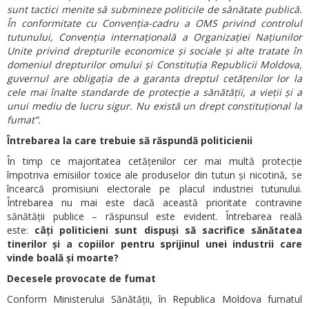
sunt tactici menite să submineze politicile de sănătate publică.
În conformitate cu Convenția-cadru a OMS privind controlul
tutunului, Convenția internațională a Organizației Națiunilor
Unite privind drepturile economice și sociale și alte tratate în
domeniul drepturilor omului și Constituția Republicii Moldova,
guvernul are obligația de a garanta dreptul cetățenilor lor la
cele mai înalte standarde de protecție a sănătății, a vieții și a
unui mediu de lucru sigur. Nu există un drept constituțional la
fumat”.
Întrebarea la care trebuie să răspundă politicienii
În timp ce majoritatea cetățenilor cer mai multă protecție
împotriva emisiilor toxice ale produselor din tutun și nicotină, se
încearcă promisiuni electorale pe placul industriei tutunului.
Întrebarea nu mai este dacă această prioritate contravine
sănătății publice – răspunsul este evident. Întrebarea reală
este:
câți politicieni sunt dispuși să sacrifice sănătatea
tinerilor și a copiilor pentru sprijinul unei industrii care
vinde boală și moarte?
Decesele provocate de fumat
Conform Ministerului Sănătății, în Republica Moldova fumatul