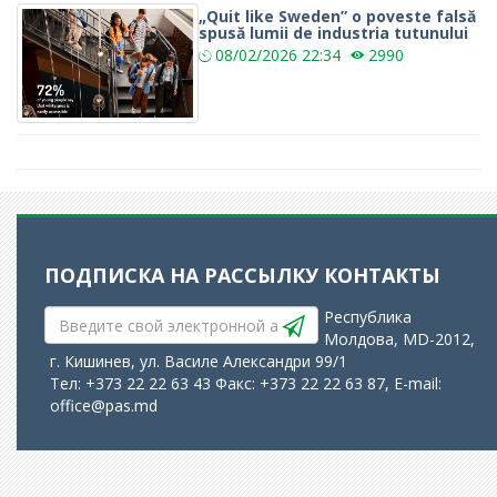
„Quit like Sweden” o poveste falsă
spusă lumii de industria tutunului
08/02/2026
22:34
2990
ПОДПИСКА НА РАССЫЛКУ
КОНТАКТЫ
Республика
Молдова, MD-2012,
г. Кишинев, ул. Василе Александри 99/1
Тел: +373 22 22 63 43 Факс: +373 22 22 63 87, E-mail:
office@pas.md