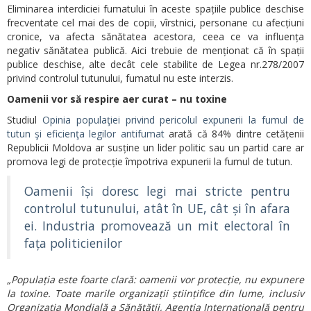
Eliminarea interdiciei fumatului în aceste spațiile publice deschise
frecventate cel mai des de copii, vîrstnici, personane cu afecțiuni
cronice, va afecta sănătatea acestora, ceea ce va influența
negativ sănătatea publică. Aici trebuie de menționat că în spații
publice deschise, alte decât cele stabilite de Legea nr.278/2007
privind controlul tutunului, fumatul nu este interzis.
Oamenii vor să respire aer curat – nu toxine
Studiul
Opinia populaţiei privind pericolul expunerii la fumul de
tutun şi eficienţa legilor antifumat
arată că 84% dintre cetățenii
Republicii Moldova ar susține un lider politic sau un partid care ar
promova legi de protecție împotriva expunerii la fumul de tutun.
Oamenii își doresc legi mai stricte pentru
controlul tutunului, atât în UE, cât și în afara
ei. Industria promovează un mit electoral în
fața politicienilor
„Populația este foarte clară: oamenii vor protecție, nu expunere
la toxine. Toate marile organizații științifice din lume, inclusiv
Organizația Mondială a Sănătății, Agenția Internațională pentru