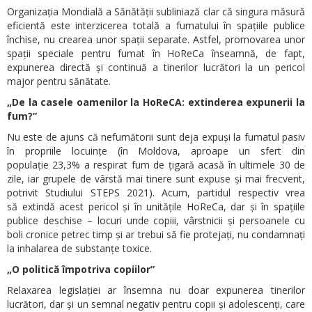
Organizația Mondială a Sănătății subliniază clar că singura măsură
eficientă este interzicerea totală a fumatului în spațiile publice
închise, nu crearea unor spații separate. Astfel, promovarea unor
spații speciale pentru fumat în HoReCa înseamnă, de fapt,
expunerea directă și continuă a tinerilor lucrători la un pericol
major pentru sănătate.
„De la casele oamenilor la HoReCA: extinderea expunerii la
fum?”
Nu este de ajuns că nefumătorii sunt deja expuși la fumatul pasiv
în propriile locuințe (în Moldova, aproape un sfert din
populație 23,3% a respirat fum de țigară acasă în ultimele 30 de
zile, iar grupele de vârstă mai tinere sunt expuse și mai frecvent,
potrivit Studiului STEPS 2021). Acum, partidul respectiv vrea
să extindă acest pericol și în unitățile HoReCa, dar și în spațiile
publice deschise – locuri unde copiii, vârstnicii și persoanele cu
boli cronice petrec timp și ar trebui să fie protejați, nu condamnați
la inhalarea de substanțe toxice.
„O politică împotriva copiilor”
Relaxarea legislației ar însemna nu doar expunerea tinerilor
lucrători, dar și un semnal negativ pentru copii și adolescenți, care