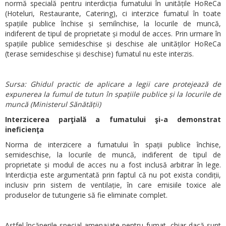
normă specială pentru interdicția fumatului în unitățile HoReCa
(Hoteluri, Restaurante, Catering), ci interzice fumatul în toate
spațiile publice închise și semiînchise, la locurile de muncă,
indiferent de tipul de proprietate și modul de acces. Prin urmare în
spațiile publice semideschise și deschise ale unităților HoReCa
(terase semideschise și deschise) fumatul nu este interzis.
Sursa: Ghidul practic de aplicare a legii care protejează de
expunerea la fumul de tutun în spațiile publice și la locurile de
muncă (Ministerul Sănătății)
Interzicerea parţială a fumatului şi-a demonstrat
ineficienţa
Norma de interzicere a fumatului în spații publice închise,
semideschise, la locurile de muncă, indiferent de tipul de
proprietate și modul de acces nu a fost inclusă arbitrar în lege.
Interdicția este argumentată prin faptul că nu pot exista condiții,
inclusiv prin sistem de ventilație, în care emisiile toxice ale
produselor de tutungerie să fie eliminate complet.
Astfel încăperile special amenajate pentru fumat, chiar dacă sunt