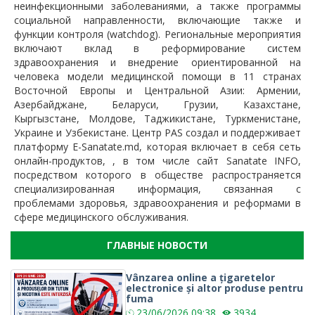
неинфекционными заболеваниями, а также программы
социальной направленности, включающие также и
функции контроля (watchdog). Региональные мероприятия
включают вклад в реформирование систем
здравоохранения и внедрение ориентированной на
человека модели медицинской помощи в 11 странах
Восточной Европы и Центральной Азии: Армении,
Азербайджане, Беларуси, Грузии, Казахстане,
Кыргызстане, Молдове, Таджикистане, Туркменистане,
Украине и Узбекистане. Центр PAS создал и поддерживает
платформу E-Sanatate.md, которая включает в себя сеть
онлайн-продуктов, , в том числе сайт Sanatate INFO,
посредством которого в обществе распространяется
специализированная информация, связанная с
проблемами здоровья, здравоохранения и реформами в
сфере медицинского обслуживания.
ГЛАВНЫЕ НОВОСТИ
Vânzarea online a țigaretelor
electronice și altor produse pentru
fuma
23/06/2026
09:38
3934