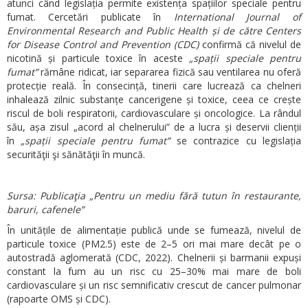
atunci când legislația permite existența spațiilor speciale pentru
fumat. Cercetări publicate în
International Journal of
Environmental Research and Public Health și de către Centers
for Disease Control and Prevention (CDC)
confirmă că nivelul de
nicotină și particule toxice în aceste
„spații speciale pentru
fumat”
rămâne ridicat, iar separarea fizică sau ventilarea nu oferă
protecție reală. În consecință, tinerii care lucrează ca chelneri
inhalează zilnic substanțe cancerigene și toxice, ceea ce crește
riscul de boli respiratorii, cardiovasculare și oncologice. La rândul
său, așa zisul „acord al chelnerului” de a lucra și deservii clienții
în
„spații speciale pentru fumat”
se contrazice cu legislația
securităţii şi sănătăţii în muncă.
Sursa: Publicaţia „Pentru un mediu fără tutun în restaurante,
baruri, cafenele”
În unitățile de alimentație publică unde se fumează, nivelul de
particule toxice (PM2.5) este de 2–5 ori mai mare decât pe o
autostradă aglomerată (CDC, 2022). Chelnerii și barmanii expuși
constant la fum au un risc cu 25–30% mai mare de boli
cardiovasculare și un risc semnificativ crescut de cancer pulmonar
(rapoarte OMS și CDC).