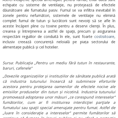
echipate cu sisteme de ventilaţie, nu protejează de efectele
dăunătoare ale fumatului pasiv. Fumul se va infiltra inevitabil în
zonele pentru nefumători, sistemele de ventilaţie nu elimină
complet fumul de tutun şi lucrătorii sunt nevoiţi să se afle în
aceste încăperi pline cu toxine pentru a deservi clienţii. În plus,
crearea şi întreţinerea a astfel de spaţii, precum şi asigurarea
respectării regulilor de conduită în ele, sunt foarte
costisitoare
,
inclusiv creează concurență neloială pe piața sectorului de
alimentație publică și cel hotelier.
Sursa: Publicaţia „Pentru un mediu fără tutun în restaurante,
baruri, cafenele”
„Dovezile organizațiilor și instituțiilor de sănătate publică arată
că industria tutunului încearcă să submineze eforturile
acestora pentru protejarea oamenilor de efectele nocive ale
emisiilor produselor din tutun și nicotină. Industria tutunului
promovează adoptarea unor măsuri „ce corespund intereselor”
fumătorilor, cum ar fi instituirea interdicţiei parţiale a
fumatului sau spaţii special amenajate pentru fumat. Astfel de
„luare în consideraţie a intereselor” permite fumătorilor să