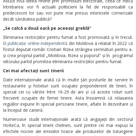
Astăzi însă ideea revine prin promisiuni electorale, ceea ce ridică
întrebarea: vor fi actualii politicieni la fel de responsabili ca
predecesorii lor sau vor pune mai presus interesele comerciale
decât sănătatea publică?
„Se calcă a două oară pe aceeași greblă”
Eliminarea restricțiilor pentru fumat a fost promovată și în trecut.
O
publicație online independentă
din Moldova a relatat în 2022 că
fostul deputat român Cristian Rizea strângea semnături pentru a-
și crea propriul partid „Moldova, Rizea și poporul” și în programul
viitorului partid promitea eliminarea restricțiilor pentru fumat.
Cei mai afectați sunt tinerii
Date internaționale arată că în multe ţări posturile de servire în
restaurante şi hoteluri sunt ocupate preponderent de tineri, în
special cei cu vârste între 16-29 de ani și că aceste roluri sunt
frecvent ocupate de femei tinere. Asta înseamnă că relaxarea
regulilor expune în special persoane tinere, aflate în dezvoltare și
la început de carieră.
Numeroase studii internaționale arată că angajații din sectorul
HoReCa, în special tinerii chelneri, sunt printre cei mai expuși la
efectele nocive ale emisiilor toxice ale produselor de tutungerie