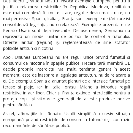
Deși liderul „Partidul Nostru” invocă exemple europene pentru a
justifica relaxarea restricțiilor în Republica Moldova, realitatea
este mai complexă: în multe state, regulile devin mai stricte, nu
mai permisive. Spania, Italia și Franța sunt exemple de țări care își
consolidează legislația, nu o relaxează. Exemplele prezentate de
Renato Usatîi sunt deja învechite. De asemenea, Germania nu
reprezintă un model unitar de politici de control a tutunului.
Diferite landuri (regiuni) își reglementează de sine stătător
politicile antitun și nicotină.
Apoi, Uniunea Europeană nu are reguli unice privind fumatul și
consumul de nicotină în spațiile publice. Fiecare țară membră UE
decide propriile interdicții. Mai mult, tendința general,în acest
moment, este de înăsprire a legislației antitutun, nu de relaxare a
ei. De exemplu, Spania a anunțat planuri de a interzice fumatul pe
terase și plaje, iar în Italia, orașul Milano a introdus reguli
restrictive în aer liber. Chiar și Franța extinde interdicțiile pentru a
proteja copiii și viitoarele generații de aceste produse nocive
pentru sănătate.
Astfel, afirmațiile lui Renato Usatîi simplifică excesiv situația
europeană privind restricțiile de consum a tutunului și contrazic
recomandările de sănătate publică.