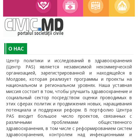
O НАС
Центр политики и исследований в здравоохранения
(Центр PAS) является независимой некоммерческой
организацией, зарегистрированной и находящейся в
Молдове, которая реализует программы и проекты на
национальном и региональном уровнях. Наша уставная
миссия состоит в том, чтобы улучшить здравоохранение и
социальный сектор посредством оценки проводимых в
этих сферах политик и продвижения новых, наращивания
потенциала и поддержки реформ. В портфолио Центра
PAS входит большое число проектов, связанных с
различными проблемами общественного
здравоохранения, в том числе с реформированием систем
здравоохранения, контролем над инфекционными и