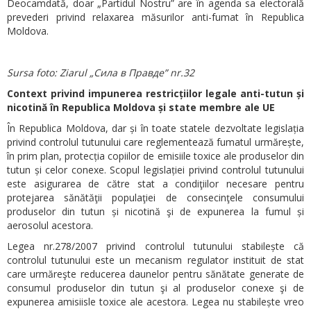
Deocamdată, doar „Partidul Nostru” are în agenda sa electorală
prevederi privind relaxarea măsurilor anti-fumat în Republica
Moldova.
Sursa foto: Ziarul „Сила в Правде” nr.32
Context privind impunerea restricțiilor legale anti-tutun și
nicotină în Republica Moldova și state membre ale UE
În Republica Moldova, dar și în toate statele dezvoltate legislația
privind controlul tutunului care reglementează fumatul urmărește,
în prim plan, protecția copiilor de emisiile toxice ale produselor din
tutun și celor conexe. Scopul legislației privind controlul tutunului
este asigurarea de către stat a condiţiilor necesare pentru
protejarea sănătăţii populaţiei de consecinţele consumului
produselor din tutun și nicotină şi de expunerea la fumul și
aerosolul acestora.
Legea nr.278/2007 privind controlul tutunului stabilește că
controlul tutunului este un mecanism regulator instituit de stat
care urmăreşte reducerea daunelor pentru sănătate generate de
consumul produselor din tutun şi al produselor conexe şi de
expunerea amisiisle toxice ale acestora. Legea nu stabilește vreo