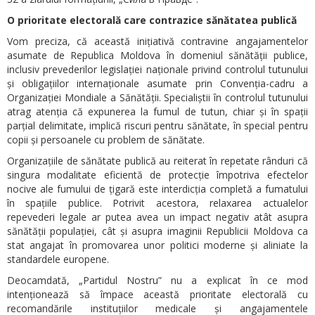
O prioritate electorală care contrazice sănătatea publică
Vom preciza, că această inițiativă contravine angajamentelor
asumate de Republica Moldova în domeniul sănătății publice,
inclusiv prevederilor legislației naționale privind controlul tutunului
și obligațiilor internaționale asumate prin Convenția-cadru a
Organizației Mondiale a Sănătății. Specialiștii în controlul tutunului
atrag atenția că expunerea la fumul de tutun, chiar și în spații
parțial delimitate, implică riscuri pentru sănătate, în special pentru
copii și persoanele cu problem de sănătate.
Organizațiile de sănătate publică au reiterat în repetate rânduri că
singura modalitate eficientă de protecție împotriva efectelor
nocive ale fumului de țigară este interdicția completă a fumatului
în spațiile publice. Potrivit acestora, relaxarea actualelor
repevederi legale ar putea avea un impact negativ atât asupra
sănătății populației, cât și asupra imaginii Republicii Moldova ca
stat angajat în promovarea unor politici moderne și aliniate la
standardele europene.
Deocamdată, „Partidul Nostru” nu a explicat în ce mod
intenționează să împace această prioritate electorală cu
recomandările instituțiilor medicale și angajamentele