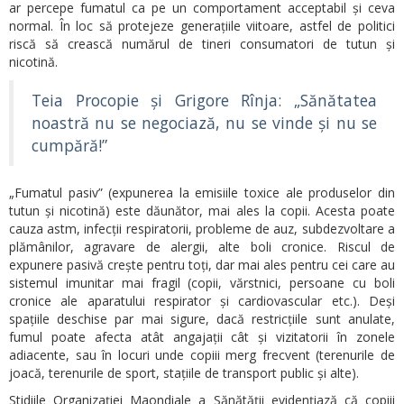
ar percepe fumatul ca pe un comportament acceptabil și ceva
normal. În loc să protejeze generațiile viitoare, astfel de politici
riscă să crească numărul de tineri consumatori de tutun și
nicotină.
Teia Procopie și Grigore Rînja: „Sănătatea
noastră nu se negociază, nu se vinde și nu se
cumpără!”
„Fumatul pasiv” (expunerea la emisiile toxice ale produselor din
tutun și nicotină) este dăunător, mai ales la copii. Acesta poate
cauza astm, infecții respiratorii, probleme de auz, subdezvoltare a
plămânilor, agravare de alergii, alte boli cronice. Riscul de
expunere pasivă crește pentru toți, dar mai ales pentru cei care au
sistemul imunitar mai fragil (copii, vărstnici, persoane cu boli
cronice ale aparatului respirator și cardiovascular etc.). Deși
spațiile deschise par mai sigure, dacă restricțiile sunt anulate,
fumul poate afecta atât angajații cât și vizitatorii în zonele
adiacente, sau în locuri unde copiii merg frecvent (terenurile de
joacă, terenurile de sport, stațiile de transport public și alte).
Stidiile Organizației Maondiale a Sănătății evidențiază că copiii