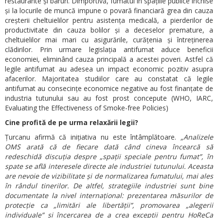
restaurante și baruri. Dimportivă, fumatul în spațiile publice închise
și la locurile de muncă impune o povară financiară grea din cauza
creșterii cheltuielilor pentru asistența medicală, a pierderilor de
productivitate din cauza bolilor și a deceselor premature, a
cheltuielilor mai mari cu asigurările, curățenia și întreținerea
clădirilor. Prin urmare legislația antifumat aduce beneficii
economiei, eliminând cauza principală a acestei poveri. Astfel că
legile antifumat au adesea un impact economic pozitiv asupra
afacerilor. Majoritatea studiilor care au constatat că legile
antifumat au consecințe economice negative au fost finanțate de
industria tutunului sau au fost prost concepute (WHO, IARC,
Evaluating the Effectiveness of Smoke-free Policies)
Cine profită de pe urma relaxării legii?
Țurcanu afirmă că inițiativa nu este întâmplătoare.
„Analizele
OMS arată că de fiecare dată când cineva încearcă să
redeschidă discuția despre „spații speciale pentru fumat”, în
spate se află interesele directe ale industriei tutunului. Aceasta
are nevoie de vizibilitate și de normalizarea fumatului, mai ales
în rândul tinerilor. De altfel, strategiile industriei sunt bine
documentate la nivel internațional: prezentarea măsurilor de
protecție ca „limitări ale libertății”, promovarea „alegerii
individuale” și încercarea de a crea excepții pentru HoReCa