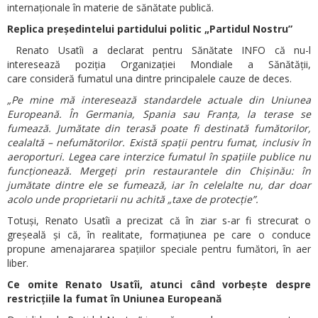
internaționale în materie de sănătate publică.
Replica președintelui partidului politic „Partidul Nostru”
Renato Usatîi a declarat pentru Sănătate INFO că nu-l
interesează poziția Organizației Mondiale a Sănătății,
care consideră fumatul una dintre principalele cauze de deces.
„Pe mine mă interesează standardele actuale din Uniunea
Europeană. În Germania, Spania sau Franța, la terase se
fumează. Jumătate din terasă poate fi destinată fumătorilor,
cealaltă – nefumătorilor. Există spații pentru fumat, inclusiv în
aeroporturi. Legea care interzice fumatul în spațiile publice nu
funcționează. Mergeți prin restaurantele din Chișinău: în
jumătate dintre ele se fumează, iar în celelalte nu, dar doar
acolo unde proprietarii nu achită „taxe de protecție”.
Totuși, Renato Usatîi a precizat că în ziar s-ar fi strecurat o
greșeală și că, în realitate, formațiunea pe care o conduce
propune amenajararea spațiilor speciale pentru fumători, în aer
liber.
Ce omite Renato Usatîi, atunci când vorbește despre
restricțiile la fumat în Uniunea Europeană