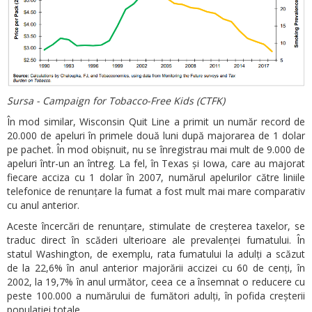
Sursa - Campaign for Tobacco-Free Kids (CTFK)
În mod similar, Wisconsin Quit Line a primit un număr record de
20.000 de apeluri în primele două luni după majorarea de 1 dolar
pe pachet. În mod obișnuit, nu se înregistrau mai mult de 9.000 de
apeluri într-un an întreg. La fel, în Texas și Iowa, care au majorat
fiecare acciza cu 1 dolar în 2007, numărul apelurilor către liniile
telefonice de renunțare la fumat a fost mult mai mare comparativ
cu anul anterior.
Aceste încercări de renunțare, stimulate de creșterea taxelor, se
traduc direct în scăderi ulterioare ale prevalenței fumatului. În
statul Washington, de exemplu, rata fumatului la adulți a scăzut
de la 22,6% în anul anterior majorării accizei cu 60 de cenți, în
2002, la 19,7% în anul următor, ceea ce a însemnat o reducere cu
peste 100.000 a numărului de fumători adulți, în pofida creșterii
populației totale.