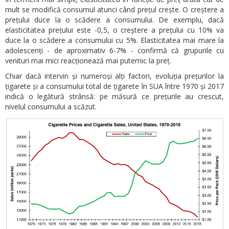
mult se modifică consumul atunci când prețul crește. O creștere a
prețului duce la o scădere a consumului. De exemplu, dacă
elasticitatea prețului este -0,5, o creștere a prețului cu 10% va
duce la o scădere a consumului cu 5%. Elasticitatea mai mare la
adolescenți - de aproximativ 6-7% - confirmă că grupurile cu
venituri mai mici reacționează mai puternic la preț.
Chiar dacă intervin și numeroși alți factori, evoluția prețurilor la
țigarete și a consumului total de țigarete în SUA între 1970 și 2017
indică o legătură strânsă: pe măsură ce prețurile au crescut,
nivelul consumului a scăzut.