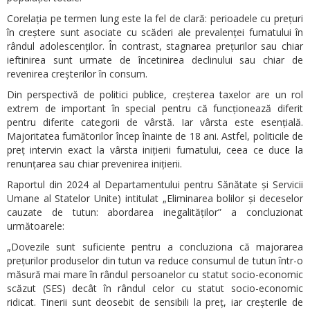
Corelația pe termen lung este la fel de clară: perioadele cu prețuri
în creștere sunt asociate cu scăderi ale prevalenței fumatului în
rândul adolescenților. În contrast, stagnarea prețurilor sau chiar
ieftinirea sunt urmate de încetinirea declinului sau chiar de
revenirea creșterilor în consum.
Din perspectivă de politici publice, creșterea taxelor are un rol
extrem de important în special pentru că funcționează diferit
pentru diferite categorii de vârstă. Iar vârsta este esențială.
Majoritatea fumătorilor încep înainte de 18 ani. Astfel, politicile de
preț intervin exact la vârsta inițierii fumatului, ceea ce duce la
renunțarea sau chiar prevenirea inițierii.
Raportul din 2024 al Departamentului pentru Sănătate și Servicii
Umane al Statelor Unite) intitulat „Eliminarea bolilor și deceselor
cauzate de tutun: abordarea inegalităților” a concluzionat
următoarele:
„Dovezile sunt suficiente pentru a concluziona că majorarea
prețurilor produselor din tutun va reduce consumul de tutun într-o
măsură mai mare în rândul persoanelor cu statut socio-economic
scăzut (SES) decât în rândul celor cu statut socio-economic
ridicat. Tinerii sunt deosebit de sensibili la preț, iar creșterile de