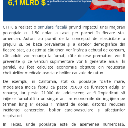
CTFK a realizat o
simulare fiscală
privind impactul unei majorări
potențiale cu 1,50 dolari a taxei per pachet în fiecare stat
american. Autorii au pornit de la conceptul de elasticitate a
prețului și, pe baza prevalenței și a datelor demografice din
fiecare stat, au estimat câți tineri vor întârzia debutul de consum,
câți adulți vor renunța la fumat, câte decese premature vor fi
prevenite și ce venituri suplimentare vor fi generate anual. În
paralel, au fost calculate economiile obținute din reducerea
cheltuielilor medicale asociate bolilor cauzate de tutun.
De exemplu, în California, stat cu populație foarte mare,
modelarea indică faptul că peste 75.000 de fumători adulți ar
renunța, iar peste 21.000 de adolescenți ar fi împiedicați să
inițieze fumatul într-un singur an. Iar economiile din îngrijirea pe
termen lung ar depăși 1 miliard de dolari, datorită reducerii
incidenței cancerelor, bolilor cardiovasculare și afecțiunilor
respiratorii.
În Texas, unde populația este de asemenea numeroasă,