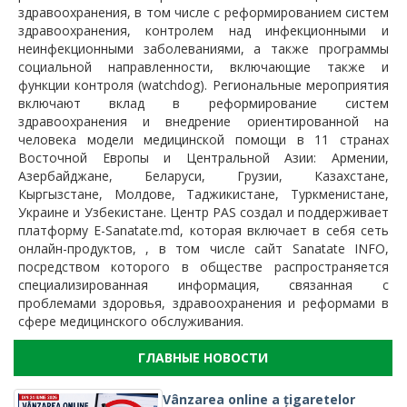
здравоохранения, в том числе с реформированием систем
здравоохранения, контролем над инфекционными и
неинфекционными заболеваниями, а также программы
социальной направленности, включающие также и
функции контроля (watchdog). Региональные мероприятия
включают вклад в реформирование систем
здравоохранения и внедрение ориентированной на
человека модели медицинской помощи в 11 странах
Восточной Европы и Центральной Азии: Армении,
Азербайджане, Беларуси, Грузии, Казахстане,
Кыргызстане, Молдове, Таджикистане, Туркменистане,
Украине и Узбекистане. Центр PAS создал и поддерживает
платформу E-Sanatate.md, которая включает в себя сеть
онлайн-продуктов, , в том числе сайт Sanatate INFO,
посредством которого в обществе распространяется
специализированная информация, связанная с
проблемами здоровья, здравоохранения и реформами в
сфере медицинского обслуживания.
ГЛАВНЫЕ НОВОСТИ
Vânzarea online a țigaretelor