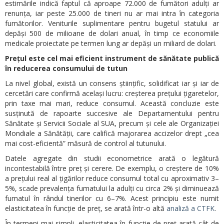
estimările indică faptul că aproape 72.000 de fumători adulți ar
renunța, iar peste 25.000 de tineri nu ar mai intra în categoria
fumătorilor. Veniturile suplimentare pentru bugetul statului ar
depăși 500 de milioane de dolari anual, în timp ce economiile
medicale proiectate pe termen lung ar depăși un miliard de dolari.
Prețul este cel mai eficient instrument de sănătate publică
în reducerea consumului de tutun
La nivel global, există un consens științific, solidificat iar și iar de
cercetări care confirmă același lucru: creșterea prețului țigaretelor,
prin taxe mai mari, reduce consumul. Această concluzie este
susținută de rapoarte succesive ale Departamentului pentru
Sănătate și Servicii Sociale al SUA, precum și cele ale Organizației
Mondiale a Sănătății, care califică majorarea accizelor drept „cea
mai cost-eficientă” măsură de control al tutunului.
Datele agregate din studii econometrice arată o legătură
incontestabilă între preț și cerere. De exemplu, o creștere de 10%
a prețului real al țigărilor reduce consumul total cu aproximativ 3–
5%, scade prevalența fumatului la adulți cu circa 2% și diminuează
fumatul în rândul tinerilor cu 6–7%. Acest principiu este numit
elasticitatea în funcție de preț, se arată într-o altă
analiză a CTFK
.
În termeni mai simpli, elasticitatea în funcție de preț arată cât de