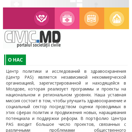
O НАС
Центр политики и исследований в здравоохранения
(Центр PAS) является независимой некоммерческой
организацией, зарегистрированной и находящейся в
Молдове, которая реализует программы и проекты на
национальном и региональном уровнях. Наша уставная
миссия состоит в том, чтобы улучшить здравоохранение и
социальный сектор посредством оценки проводимых в
этих сферах политик и продвижения новых, наращивания
потенциала и поддержки реформ. В портфолио Центра
PAS входит большое число проектов, связанных с
различными проблемами общественного