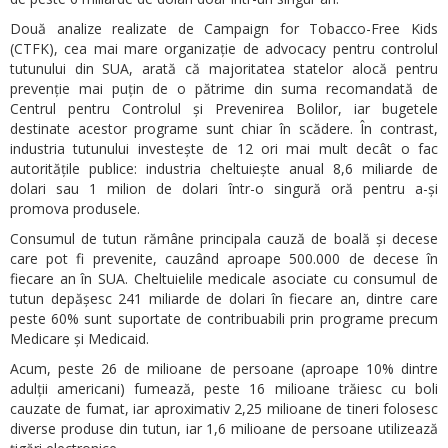
Două analize realizate de Campaign for Tobacco-Free Kids
(CTFK), cea mai mare organizație de advocacy pentru controlul
tutunului din SUA, arată că majoritatea statelor alocă pentru
prevenție mai puțin de o pătrime din suma recomandată de
Centrul pentru Controlul și Prevenirea Bolilor, iar bugetele
destinate acestor programe sunt chiar în scădere. În contrast,
industria tutunului investește de 12 ori mai mult decât o fac
autoritățile publice: industria cheltuiește anual 8,6 miliarde de
dolari sau 1 milion de dolari într-o singură oră pentru a-și
promova produsele.
Consumul de tutun rămâne principala cauză de boală și decese
care pot fi prevenite, cauzând aproape 500.000 de decese în
fiecare an în SUA. Cheltuielile medicale asociate cu consumul de
tutun depășesc 241 miliarde de dolari în fiecare an, dintre care
peste 60% sunt suportate de contribuabili prin programe precum
Medicare și Medicaid.
Acum, peste 26 de milioane de persoane (aproape 10% dintre
adulții americani) fumează, peste 16 milioane trăiesc cu boli
cauzate de fumat, iar aproximativ 2,25 milioane de tineri folosesc
diverse produse din tutun, iar 1,6 milioane de persoane utilizează