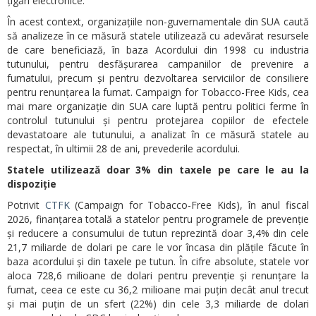
țigări electronice.
În acest context, organizațiile non-guvernamentale din SUA caută
să analizeze în ce măsură statele utilizează cu adevărat resursele
de care beneficiază, în baza Acordului din 1998 cu industria
tutunului, pentru desfășurarea campaniilor de prevenire a
fumatului, precum și pentru dezvoltarea serviciilor de consiliere
pentru renunțarea la fumat. Campaign for Tobacco-Free Kids, cea
mai mare organizație din SUA care luptă pentru politici ferme în
controlul tutunului și pentru protejarea copiilor de efectele
devastatoare ale tutunului, a analizat în ce măsură statele au
respectat, în ultimii 28 de ani, prevederile acordului.
Statele utilizează doar 3% din taxele pe care le au la
dispoziție
Potrivit
CTFK
(Campaign for Tobacco-Free Kids), în anul fiscal
2026, finanțarea totală a statelor pentru programele de prevenție
și reducere a consumului de tutun reprezintă doar 3,4% din cele
21,7 miliarde de dolari pe care le vor încasa din plățile făcute în
baza acordului și din taxele pe tutun. În cifre absolute, statele vor
aloca 728,6 milioane de dolari pentru prevenție și renunțare la
fumat, ceea ce este cu 36,2 milioane mai puțin decât anul trecut
și mai puțin de un sfert (22%) din cele 3,3 miliarde de dolari