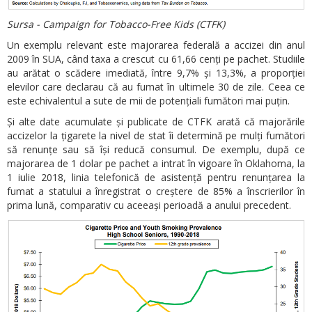
Sursa - Campaign for Tobacco-Free Kids (CTFK)
Un exemplu relevant este majorarea federală a accizei din anul
2009 în SUA, când taxa a crescut cu 61,66 cenți pe pachet. Studiile
au arătat o scădere imediată, între 9,7% și 13,3%, a proporției
elevilor care declarau că au fumat în ultimele 30 de zile. Ceea ce
este echivalentul a sute de mii de potențiali fumători mai puțin.
Și alte date acumulate și publicate de CTFK arată că majorările
accizelor la țigarete la nivel de stat îi determină pe mulți fumători
să renunțe sau să își reducă consumul. De exemplu, după ce
majorarea de 1 dolar pe pachet a intrat în vigoare în Oklahoma, la
1 iulie 2018, linia telefonică de asistență pentru renunțarea la
fumat a statului a înregistrat o creștere de 85% a înscrierilor în
prima lună, comparativ cu aceeași perioadă a anului precedent.