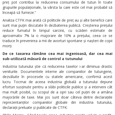
preț pot contribui la reducerea consumului de tutun în toate
grupurile populaționale, la vârsta la care este cel mai probabil să
înceapă să fumeze.”
Analiza CTFK mai arată că politicile de preț au și alte beneficii care
sunt mai puțin discutate în dezbaterea publică. Creșterea prețului
reduce fumatul în timpul sarcinii, cu scăderi estimate de
aproximativ 7% la o majorare de 10% a prețului, ceea ce se
traduce în prevenirea a mii de avorturi spontane și nașteri de copii
morți.
De ce taxarea rămâne cea mai ingenioasă, dar cea mai
sub-utilizată măsură de control a tutunului
Industria tutunului știe că reducerea taxelor i-ar diminua drastic
veniturile. Documentele interne ale companiilor de tutungerie,
dezvăluite în procesele cu statele americane, confirmă acest
lucru. Tocmai de aceea industria globală a tutunului depune
eforturi susținute pentru a slăbi politicile publice și a interveni cât
mai mult posibil, cu scopul de a opri sau cel puțin de a amâna
majorările de taxe. Mai jos sunt doar câteva dintre declarațiile
reprezentanților companiilor globale din industria tutunului,
declarații preluate și publicate de CTFK: