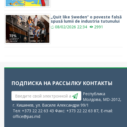
„Quit like Sweden” o poveste falsă
spusă lumii de industria tutunului
08/02/2026
22:34
2991
ПОДПИСКА НА РАССЫЛКУ
КОНТАКТЫ
Республика
Молдова, MD-2012,
г. Кишинев, ул. Василе Александри 99/1
Тел: +373 22 22 63 43 Факс: +373 22 22 63 87, E-mail:
office@pas.md