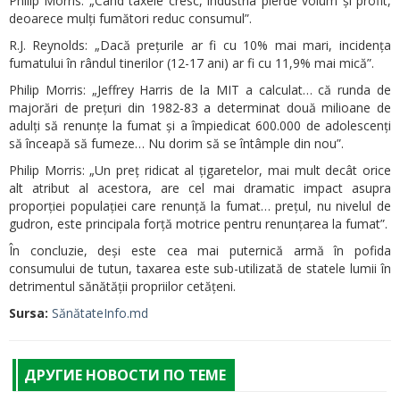
Philip Morris: „Când taxele cresc, industria pierde volum și profit,
deoarece mulți fumători reduc consumul”.
R.J. Reynolds: „Dacă prețurile ar fi cu 10% mai mari, incidența
fumatului în rândul tinerilor (12-17 ani) ar fi cu 11,9% mai mică”.
Philip Morris: „Jeffrey Harris de la MIT a calculat… că runda de
majorări de prețuri din 1982-83 a determinat două milioane de
adulți să renunțe la fumat și a împiedicat 600.000 de adolescenți
să înceapă să fumeze… Nu dorim să se întâmple din nou”.
Philip Morris: „Un preț ridicat al țigaretelor, mai mult decât orice
alt atribut al acestora, are cel mai dramatic impact asupra
proporției populației care renunță la fumat… prețul, nu nivelul de
gudron, este principala forță motrice pentru renunțarea la fumat”.
În concluzie, deși este cea mai puternică armă în pofida
consumului de tutun, taxarea este sub-utilizată de statele lumii în
detrimentul sănătății propriilor cetățeni.
Sursa:
SănătateInfo.md
ДРУГИЕ НОВОСТИ ПО ТЕМЕ