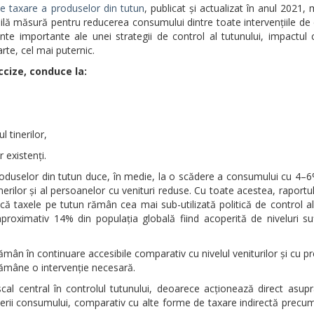
de taxare a produselor din tutun
, publicat și actualizat în anul 2021,
bilă măsură pentru reducerea consumului dintre toate intervențiile de 
nte importante ale unei strategii de control al tutunului, impactul c
te, cel mai puternic.
ccize, conduce la:
l tinerilor,
 existenți.
duselor din tutun duce, în medie, la o scădere a consumului cu 4–6%
tinerilor și al persoanelor cu venituri reduse. Cu toate acestea, raport
ă taxele pe tutun rămân cea mai sub-utilizată politică de control al
roximativ 14% din populația globală fiind acoperită de niveluri su
n în continuare accesibile comparativ cu nivelul veniturilor și cu pre
rămâne o intervenție necesară.
al central în controlul tutunului, deoarece acționează direct asupr
cerii consumului, comparativ cu alte forme de taxare indirectă prec