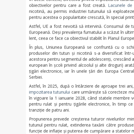
obiectivelor pentru care a fost creată.
Lacunele de
nicotină, au permis industriei tutunului să exploate
pentru acestea o popularitate crescută, în special printr
Astfel, UE a fost nevoită să intervină. Consumul de 
Europeană. Deși prevalența fumatului a scăzut în ulti
lent, ceea ce face ca obiectivul stabilit în Planul Euro
În plus, Uniunea Europeană se confruntă cu o schi
produselor din tutun și nicotină s-a diversificat într
acestora pentru segmentul de adolescenți, crescând ast
european în școli privind alcoolul și alte droguri) ara
țigări electronice, iar în unele țări din Europa Cen
Serbiei.
Astfel, în 2025, după o întârziere de aproape trei a
impozitarea tutunului
care urmărește să corecteze mai 
în vigoare la 1 ianuarie 2028, când statele membre vor
pentru rulat și pentru țigările electronice, în timp 
tranziție de patru ani.
Propunerea prevede creșterea tuturor nivelurilor mini
tutunul pentru rulat, extinderea taxării către produs
funcție de inflație și puterea de cumpărare a statelor 