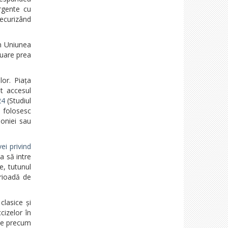
rgente cu
securizând
în Uniunea
nuare prea
or. Piața
at accesul
24
(Studiul
a folosesc
loniei sau
vei privind
a să intre
e, tutunul
erioadă de
clasice și
cizelor în
use precum