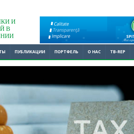
КИ И
Й В
ЕНИИ
ТЫ
ПУБЛИКАЦИИ
ПОРТФЕЛЬ
O НАС
TB-REP