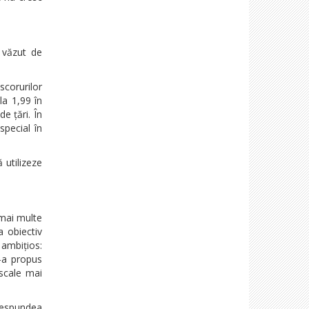
 văzut de
scorurilor
la 1,99 în
e țări. În
special în
 utilizeze
 mai multe
a obiectiv
 ambițios:
-a propus
iscale mai
orespundea