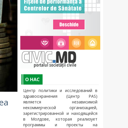
O НАС
Центр политики и исследований в
здравоохранения (Центр PAS)
ea
является независимой
некоммерческой организацией,
зарегистрированной и находящейся
в Молдове, которая реализует
программы и проекты на