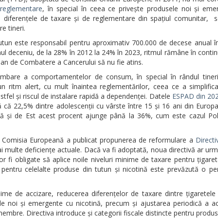
 reglementare
, în special în ceea ce privește produsele noi și eme
ze diferențele de taxare și de reglementare din spațiul comunitar, 
e tineri.
tutun este responsabil pentru aproximativ 700.000 de decese anual 
mul deceniu, de la 28% în 2012 la 24% în 2023, ritmul rămâne în conti
pean de Combatere a Cancerului să nu fie atins.
mbare a comportamentelor de consum, în special în rândul tineril
-un ritm alert, cu mult înaintea reglementărilor, ceea ce a simplific
fel și riscul de instalare rapidă a dependenței. Datele
ESPAD din 20
tă că 22,5% dintre adolescenții cu vârste între 15 și 16 ani din Europ
trală și de Est acest procent ajunge până la 36%, cum este cazul Po
ni, Comisia Europeană a publicat propunerea de reformulare a
Directi
multe deficiențe actuale. Dacă va fi adoptată, noua directivă ar urm
 fi obligate să aplice noile niveluri minime de taxare pentru țigaret
ce pentru celelalte produse din tutun și nicotină este prevăzută o p
me de accizare, reducerea diferențelor de taxare dintre țigaretele 
ele noi și emergente cu nicotină, precum și ajustarea periodică a ac
membre. Directiva introduce și categorii fiscale distincte pentru prod