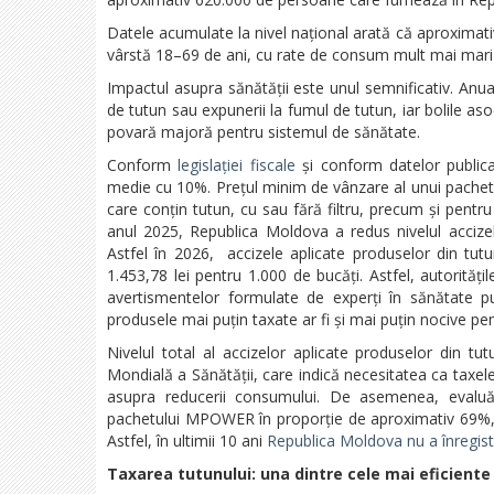
Datele acumulate la nivel național arată că aproximat
vârstă 18–69 de ani, cu rate de consum mult mai mari 
Impactul asupra sănătății este unul semnificativ. Anu
de tutun sau expunerii la fumul de tutun, iar bolile aso
povară majoră pentru sistemul de sănătate.
Conform
legislației fiscale
și conform datelor public
medie cu 10%. Prețul minim de vânzare al unui pachet de
care conțin tutun, cu sau fără filtru, precum și pentru
anul 2025, Republica Moldova a redus nivelul accizelo
Astfel în 2026, accizele aplicate produselor din tutu
1.453,78 lei pentru 1.000 de bucăți. Astfel, autorităț
avertismentelor formulate de experți în sănătate p
produsele mai puțin taxate ar fi și mai puțin nocive pe
Nivelul total al accizelor aplicate produselor din 
Mondială a Sănătății, care indică necesitatea ca taxel
asupra reducerii consumului. De asemenea, evalu
pachetului MPOWER în proporție de aproximativ 69%, ce
Astfel, în ultimii 10 ani
Republica Moldova nu a înregistr
Taxarea tutunului: una dintre cele mai eficiente p