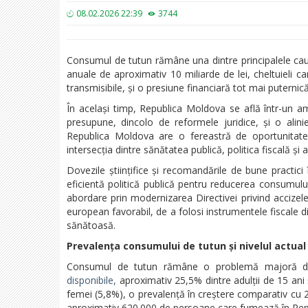
08.02.2026 22:39
3744
Consumul de tutun rămâne una dintre principalele cauz
anuale de aproximativ 10 miliarde de lei, cheltuieli ca
transmisibile, și o presiune financiară tot mai puternic
În același timp, Republica Moldova se află într-un am
presupune, dincolo de reformele juridice, și o alinie
Republica Moldova are o fereastră de oportunitate 
intersecția dintre sănătatea publică, politica fiscală 
Dovezile științifice și recomandările de bune practic
eficientă politică publică pentru reducerea consumulu
abordare prin modernizarea Directivei privind accizele
european favorabil, de a folosi instrumentele fiscale d
sănătoasă.
Prevalența consumului de tutun și nivelul actual
Consumul de tutun rămâne o problemă majoră de 
disponibile,
aproximativ 25,5% dintre adulții de 15 ani ș
femei (5,8%), o prevalență în creștere comparativ cu 
aproximativ 620.000 de persoane care fumează în Rep