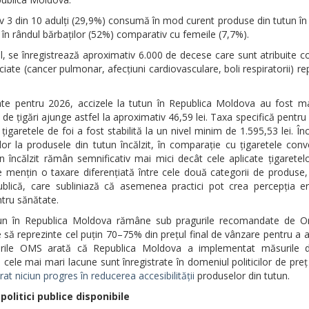
iv 3 din 10 adulți (29,9%) consumă în mod curent produse din tutun în
în rândul bărbaților (52%) comparativ cu femeile (7,7%).
al, se înregistrează aproximativ 6.000 de decese care sunt atribuite 
ciate (cancer pulmonar, afecțiuni cardiovasculare, boli respiratorii) re
ate pentru 2026, accizele la tutun în Republica Moldova au fost ma
 țigări ajunge astfel la aproximativ 46,59 lei. Taxa specifică pentru 
 țigaretele de foi a fost stabilită la un nivel minim de 1.595,53 lei. Î
r la produsele din tutun încălzit, în comparație cu țigaretele conv
n încălzit rămân semnificativ mai mici decât cele aplicate țigaretelo
ile mențin o taxare diferențiată între cele două categorii de produse,
ublică, care subliniază că asemenea practici pot crea percepția e
ntru sănătate.
tutun în Republica Moldova rămâne sub pragurile recomandate de Or
e să reprezinte cel puțin 70–75% din prețul final de vânzare pentru a 
ările OMS arată că Republica Moldova a implementat măsurile d
le mai mari lacune sunt înregistrate în domeniul politicilor de preț 
at niciun progres în reducerea accesibilității
produselor din tutun.
olitici publice disponibile