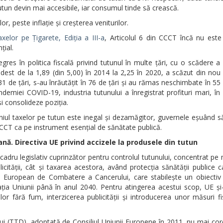
utun devin mai accesibile, iar consumul tinde să crească.
 peste inflație și creșterea veniturilor.
lor pe Țigarete, Ediția a III-a
, Articolul 6 din CCCT încă nu este
țial.
res în politica fiscală privind tutunul în multe țări, cu o scădere a 
est de la 1,89 (din 5,00) în 2014 la 2,25 în 2020, a scăzut din nou 
1 de țări, s-au înrăutățit în 76 de țări și au rămas neschimbate în 55 d
demiei COVID-19, industria tutunului a înregistrat profituri mari, în 
și consolideze poziția.
ul taxelor pe tutun este inegal și dezamăgitor, guvernele eșuând să
CCT ca pe instrument esențial de sănătate publică.
ă. Directiva UE privind accizele la produsele din tutun
 cadru legislativ cuprinzător pentru controlul tutunului, concentrat pe
icității, cât și taxarea acestora, având protecția sănătății publice c
ul European de Combatere a Cancerului, care stabilește un obiectiv
ia Uniunii până în anul 2040. Pentru atingerea acestui scop, UE și
iilor fără fum, interzicerea publicității și introducerea unor măsuri f
ului (TTD), adoptată de Consiliul Uniunii Europene în 2011, nu mai c