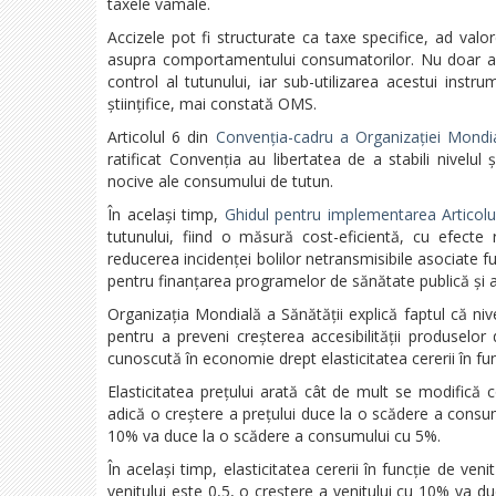
taxele vamale.
Accizele pot fi structurate ca taxe specifice, ad valor
asupra comportamentului consumatorilor. Nu doar apli
control al tutunului, iar sub-utilizarea acestui inst
științifice, mai constată OMS.
Articolul 6 din
Convenția-cadru a Organizației Mondia
ratificat Convenția au libertatea de a stabili nivelul 
nocive ale consumului de tutun.
În același timp,
Ghidul pentru implementarea Articolu
tutunului, fiind o măsură cost-eficientă, cu efecte
reducerea incidenței bolilor netransmisibile asociate f
pentru finanțarea programelor de sănătate publică și a i
Organizația Mondială a Sănătății explică faptul că nive
pentru a preveni creșterea accesibilității produselor
cunoscută în economie drept elasticitatea cererii în fun
Elasticitatea prețului arată cât de mult se modifică c
adică o creștere a prețului duce la o scădere a consum
10% va duce la o scădere a consumului cu 5%.
În același timp, elasticitatea cererii în funcție de v
venitului este 0,5, o creștere a venitului cu 10% va 