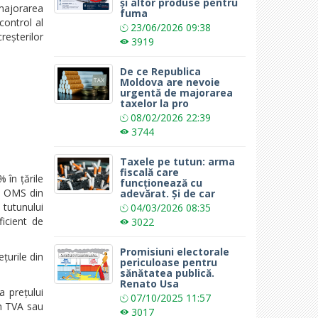
și altor produse pentru
 majorarea
fuma
control al
23/06/2026
09:38
reșterilor
3919
De ce Republica
Moldova are nevoie
urgentă de majorarea
taxelor la pro
08/02/2026
22:39
3744
Taxele pe tutun: arma
fiscală care
 în țările
funcționează cu
ul OMS din
adevărat. Și de car
 tutunului
04/03/2026
08:35
ficient de
3022
Promisiuni electorale
țurile din
periculoase pentru
sănătatea publică.
Renato Usa
a prețului
07/10/2025
11:57
um TVA sau
3017