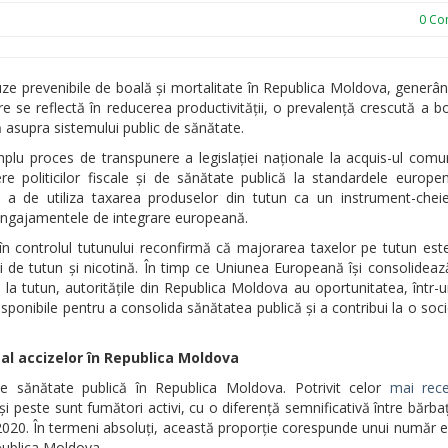
0
Com
e prevenibile de boală și mortalitate în Republica Moldova, generân
re se reflectă în reducerea productivității, o prevalență crescută a bo
ă asupra sistemului public de sănătate.
plu proces de transpunere a legislației naționale la acquis-ul comu
re politicilor fiscale și de sănătate publică la standardele europen
a de utiliza taxarea produselor din tutun ca un instrument-cheie,
și angajamentele de integrare europeană.
i în controlul tutunului reconfirmă că majorarea taxelor pe tutun es
i de tutun și nicotină. În timp ce Uniunea Europeană își consolidea
 la tutun, autoritățile din Republica Moldova au oportunitatea, într-
isponibile pentru a consolida sănătatea publică și a contribui la o soc
 al accizelor în Republica Moldova
sănătate publică în Republica Moldova. Potrivit celor
mai rec
i peste sunt fumători activi, cu o diferență semnificativă între bărbaț
2020. În termeni absoluți, această proporție corespunde unui număr 
ublica Moldova.