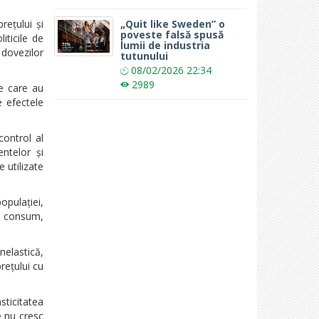
„Quit like Sweden” o
rețului și
poveste falsă spusă
iticile de
lumii de industria
 dovezilor
tutunului
08/02/2026
22:34
2989
e care au
e efectele
control al
ntelor și
 utilizate
opulației,
și consum,
nelastică,
rețului cu
sticitatea
e nu cresc