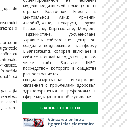
ориентированной на человека
модели медицинской помощи в 11
 grupul de
странах Восточной Европы и
Центральной Азии: Армении,
consumului
Азербайджане, Беларуси, Грузии,
prezintă o
Казахстане, Кыргызстане, Молдове,
Таджикистане, Туркменистане,
Украине и Узбекистане. Центр PAS
jorate în
создал и поддерживает платформу
țigaretele
E-Sanatate.md, которая включает в
ncepând cu
себя сеть онлайн-продуктов, , в том
enționale.
числе сайт Sanatate INFO,
r clasice,
посредством которого в обществе
 în pofida
распространяется
ronată că
специализированная информация,
связанная с проблемами здоровья,
ganizația
здравоохранения и реформами в
avea efect
сфере медицинского обслуживания.
in cadrul
și taxare.
ГЛАВНЫЕ НОВОСТИ
Vânzarea online a
țigaretelor electronice