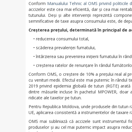
Conform
Manualului Tehnic al OMS privind politicile 
accizelor este cea mai eficientă, dar și cea mai renta
tutunului. Deși și alte intervenții reprezintă compone
semnificative de taxe asupra consumului este, de depar
Creșterea prețului, determinată în principal de a
• reducerea consumului total,
• scăderea prevalenței fumatului,
• întârzierea sau prevenirea inițierii fumatului în rându
• creșterea ratelor de renunțare în rândul fumătorilor
Conform OMS, o creștere de 10% a prețului real al pro
cu venituri medii. Efectul este mai puternic în rândul 
2019 privind epidemia globală de tutun (RGTE) arată c
dintre măsurile incluse în pachetul MPOWER, doar ap
ridicate ale taxelor pe tutun.
Pentru Republica Moldova, unde produsele din tutun rămâ
UE, aplicarea consistentă a instrumentelor de taxare 
OMS mai subliniază că accizele sunt instrumentul fisc
produselor și au cel mai puternic impact asupra redu