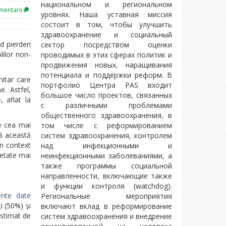
национальном и региональном
entarii
уровнях. Наша уставная миссия
состоит в том, чтобы улучшить
здравоохранение и социальный
d pierderi
сектор посредством оценки
lilor non-
проводимых в этих сферах политик и
продвижения новых, наращивания
потенциала и поддержки реформ. В
nitar care
портфолио Центра PAS входит
e. Astfel,
большое число проектов, связанных
 aflat la
с различными проблемами
общественного здравоохранения, в
te cea mai
том числе с реформированием
ză această
систем здравоохранения, контролем
un context
над инфекционными и
ietate mai
неинфекционными заболеваниями, а
также программы социальной
направленности, включающие также
и функции контроля (watchdog).
ente date
Региональные мероприятия
i (50%) și
включают вклад в реформирование
estimat de
систем здравоохранения и внедрение