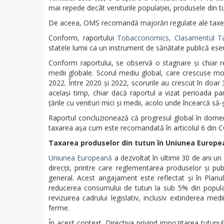
mai repede decât veniturile populației, produsele din t
De aceea, OMS recomandă majorări regulate ale taxelor,
Conform, raportului
Tobacconomics, Clasamentul Taxe
statele lumii ca un instrument de sănătate publică esen
Conform raportului, se observă o stagnare și chiar reg
medii globale. Scorul mediu global, care crescuse mod
2022. Între 2020 și 2022, scorurile au crescut în doar 3
același timp, chiar dacă raportul a vizat perioada pan
țările cu venituri mici și medii, acolo unde încearcă să-
Raportul concluzionează că progresul global în domeni
taxarea așa cum este recomandată în articolul 6 din C
Taxarea produselor din tutun în Uniunea European
Uniunea Europeană
a dezvoltat în ultimii 30 de ani un
direcții, printre care reglementarea produselor și publ
general. Acest angajament este reflectat și în Plan
reducerea consumului de tutun la sub 5% din populaț
revizuirea cadrului legislativ, inclusiv extinderea med
ferme.
În acest context, Directiva privind impozitarea tutun