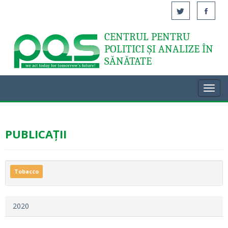
CENTRUL PENTRU
Acasă
POLITICI ȘI ANALIZE ÎN
SĂNĂTATE
Toggl
navig
PUBLICAȚII
Tobacco
2020