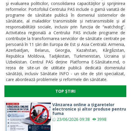
şi evaluarea politicilor, consolidarea capacităţilor şi sprijinirea
reformelor. Portofoliul Centrului PAS include o gamă variată de
programe de sănătate publică în domeniul sistemelor de
sănătate, al maladiilor transmisibile și netransmisibile și al
responsabilității sociale, inclusiv prin funcția de “watchdog”.
Activitatea regională a Centrului PAS include programe de
contribuție la transformarea serviciilor de sănătate centrate pe
persoană în 11 țări din Europa de Est și Asia Centrală: Armenia,
Azerbaidjan, Belarus, Georgia, Kazahstan, Kârgâzstan,
Republica Moldova, Tadjikistan, Turkmenistan, Ucraina și
Uzbekistan. Centrul PAS deține Platforma E-Sănătate.md, o
rețea de site-uri de utilitate publică dedicată domeniului
sănătății, inclusiv Sănătate INFO - un site de știri specializat,
care abordează problemele și reformele din sănătate.
TOP ȘTIRI
Vânzarea online a țigaretelor
electronice și altor produse pentru
fuma
23/06/2026
09:38
3998