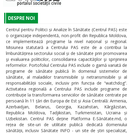
DESPRE NOI
Centrul pentru Politici și Analize în Sănătate (Centrul PAS) este
o organizaţie independentă, non-profit din Republica Moldova,
ce implementează programe la nivel național și regional.
Misiunea statutară a Centrului PAS este de a contribui la
îmbunătățirea sectorului social și de sănătate prin promovarea
şi evaluarea politicilor, consolidarea capacităţilor şi sprijinirea
reformelor. Portofoliul Centrului PAS include o gamă variată de
programe de sănătate publică în domeniul sistemelor de
sănătate, al maladiilor transmisibile și netransmisibile și al
responsabilității sociale, inclusiv prin funcția de “watchdog”.
Activitatea regională a Centrului PAS include programe de
contribuție la transformarea serviciilor de sănătate centrate pe
persoană în 11 țări din Europa de Est și Asia Centrală: Armenia,
Azerbaidjan, Belarus, Georgia, Kazahstan, Kârgâzstan,
Republica Moldova, Tadjikistan, Turkmenistan, Ucraina și
Uzbekistan. Centrul PAS deține Platforma E-Sănătate.md, o
rețea de site-uri de utilitate publică dedicată domeniului
sănătății, inclusiv Sănătate INFO - un site de știri specializat,