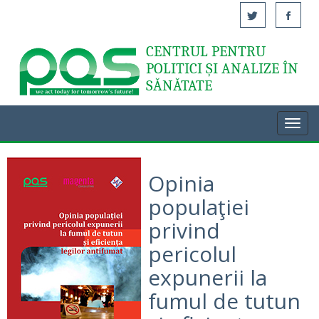
CENTRUL PENTRU
Acasă
POLITICI ȘI ANALIZE ÎN
SĂNĂTATE
Toggl
navig
Opinia
populaţiei
privind
pericolul
expunerii la
fumul de tutun