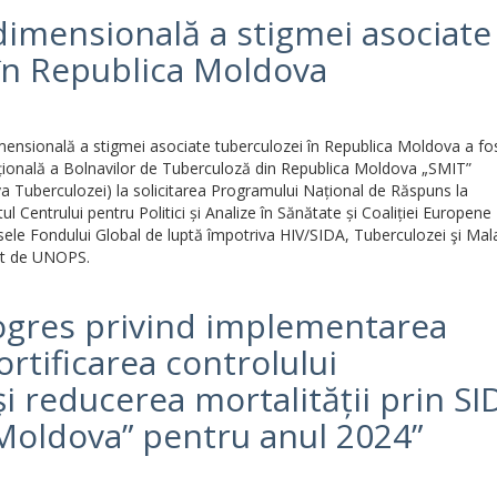
dimensională a stigmei asociate
în Republica Moldova
dimensională a stigmei asociate tuberculozei în Republica Moldova a fo
ațională a Bolnavilor de Tuberculoză din Republica Moldova „SMIT”
a Tuberculozei) la solicitarea Programului Național de Răspuns la
 Centrului pentru Politici și Analize în Sănătate și Coaliției Europene
ele Fondului Global de luptă împotriva HIV/SIDA, Tuberculozei şi Malar
uit de UNOPS.
ogres privind implementarea
ortificarea controlului
și reducerea mortalității prin SI
Moldova” pentru anul 2024”