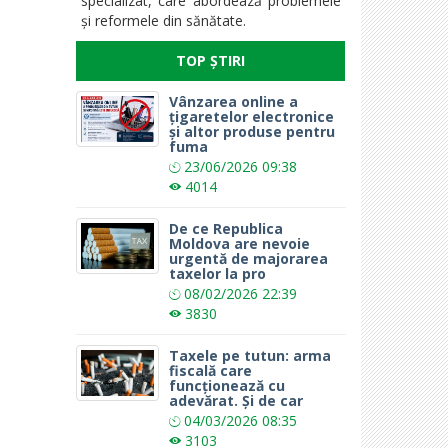
specializat, care abordează problemele
și reformele din sănătate.
TOP ȘTIRI
Vânzarea online a
țigaretelor electronice
și altor produse pentru
fuma
23/06/2026
09:38
4014
De ce Republica
Moldova are nevoie
urgentă de majorarea
taxelor la pro
08/02/2026
22:39
3830
Taxele pe tutun: arma
fiscală care
funcționează cu
adevărat. Și de car
04/03/2026
08:35
3103