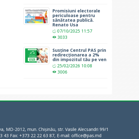
Promisiuni electorale
periculoase pentru
sănătatea publică.
Renato Usa
07/10/2025
11:57
3033
Susține Centrul PAS prin
redirecționarea a 2%
din impozitul tău pe ven
25/02/2026
10:08
3006
a, MD-2012, mun. Chișinău, str. Vasile Alecsandri 99/1
63 43 Fax: +373 22 22 63 87, E-mail: office@pas.md