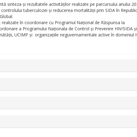
ă sinteza și rezultatele activităților realizate pe parcursului anului 2
a controlului tuberculozei și reducerea mortalității prin SIDA în Republi
 Global.
st realizate în coordonare cu Programul Național de Răspunsa la
ordonare a Programului Naționala de Control și Prevenire HIV/SIDA ș
ănătății, UCIMP și organizațiile neguvernamentale active în domeniul H