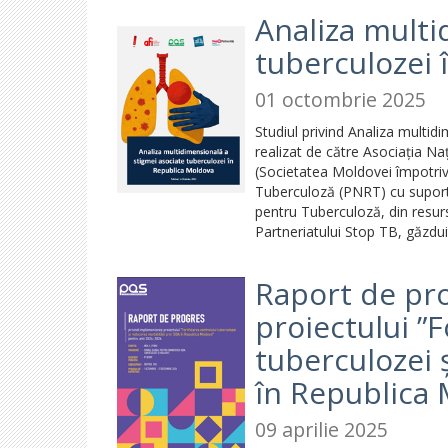
Analiza multi
tuberculozei 
01 octombrie 2025
Studiul privind Analiza multi
realizat de către Asociația N
(Societatea Moldovei împotriv
Tuberculoză (PNRT) cu suportul
pentru Tuberculoză, din resurs
Partneriatului Stop TB, găzd
Raport de pr
proiectului ”F
tuberculozei 
în Republica 
09 aprilie 2025