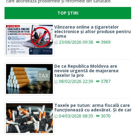
care abordează problemele și reformele din sănătate.
TOP ȘTIRI
Vânzarea online a țigaretelor
electronice și altor produse pentru
fuma
23/06/2026
09:38
3969
De ce Republica Moldova are
nevoie urgentă de majorarea
taxelor la pro
08/02/2026
22:39
3787
Taxele pe tutun: arma fiscală care
funcționează cu adevărat. Și de car
04/03/2026
08:35
3070