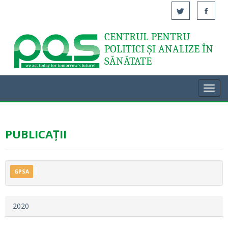
CENTRUL PENTRU
Acasă
POLITICI ȘI ANALIZE ÎN
SĂNĂTATE
Toggl
navig
PUBLICAȚII
GPSA
2020