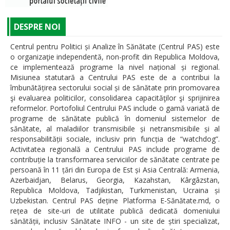
DESPRE NOI
Centrul pentru Politici și Analize în Sănătate (Centrul PAS) este
o organizaţie independentă, non-profit din Republica Moldova,
ce implementează programe la nivel național și regional.
Misiunea statutară a Centrului PAS este de a contribui la
îmbunătățirea sectorului social și de sănătate prin promovarea
şi evaluarea politicilor, consolidarea capacităţilor şi sprijinirea
reformelor. Portofoliul Centrului PAS include o gamă variată de
programe de sănătate publică în domeniul sistemelor de
sănătate, al maladiilor transmisibile și netransmisibile și al
responsabilității sociale, inclusiv prin funcția de “watchdog”.
Activitatea regională a Centrului PAS include programe de
contribuție la transformarea serviciilor de sănătate centrate pe
persoană în 11 țări din Europa de Est și Asia Centrală: Armenia,
Azerbaidjan, Belarus, Georgia, Kazahstan, Kârgâzstan,
Republica Moldova, Tadjikistan, Turkmenistan, Ucraina și
Uzbekistan. Centrul PAS deține Platforma E-Sănătate.md, o
rețea de site-uri de utilitate publică dedicată domeniului
sănătății, inclusiv Sănătate INFO - un site de știri specializat,