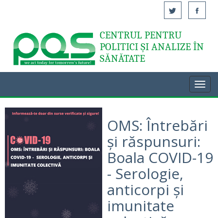
CENTRUL PENTRU
Acasă
POLITICI ȘI ANALIZE ÎN
SĂNĂTATE
Toggl
navig
OMS: Întrebări
și răspunsuri:
Boala COVID-19
- Serologie,
anticorpi și
imunitate