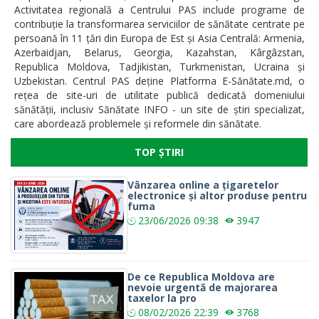
Activitatea regională a Centrului PAS include programe de
contribuție la transformarea serviciilor de sănătate centrate pe
persoană în 11 țări din Europa de Est și Asia Centrală: Armenia,
Azerbaidjan, Belarus, Georgia, Kazahstan, Kârgâzstan,
Republica Moldova, Tadjikistan, Turkmenistan, Ucraina și
Uzbekistan. Centrul PAS deține Platforma E-Sănătate.md, o
rețea de site-uri de utilitate publică dedicată domeniului
sănătății, inclusiv Sănătate INFO - un site de știri specializat,
care abordează problemele și reformele din sănătate.
TOP ȘTIRI
Vânzarea online a țigaretelor
electronice și altor produse pentru
fuma
23/06/2026
09:38
3947
De ce Republica Moldova are
nevoie urgentă de majorarea
taxelor la pro
08/02/2026
22:39
3768