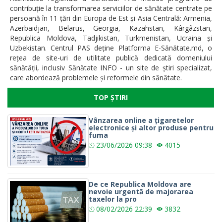
contribuție la transformarea serviciilor de sănătate centrate pe
persoană în 11 țări din Europa de Est și Asia Centrală: Armenia,
Azerbaidjan, Belarus, Georgia, Kazahstan, Kârgâzstan,
Republica Moldova, Tadjikistan, Turkmenistan, Ucraina și
Uzbekistan. Centrul PAS deține Platforma E-Sănătate.md, o
rețea de site-uri de utilitate publică dedicată domeniului
sănătății, inclusiv Sănătate INFO - un site de știri specializat,
care abordează problemele și reformele din sănătate.
TOP ȘTIRI
Vânzarea online a țigaretelor
electronice și altor produse pentru
fuma
23/06/2026
09:38
4015
De ce Republica Moldova are
nevoie urgentă de majorarea
taxelor la pro
08/02/2026
22:39
3832