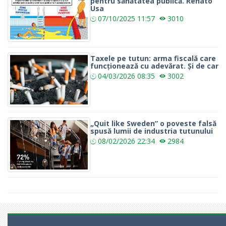
pentru sănătatea publică. Renato
Usa
07/10/2025
11:57
3010
Taxele pe tutun: arma fiscală care
funcționează cu adevărat. Și de car
04/03/2026
08:35
3002
„Quit like Sweden” o poveste falsă
spusă lumii de industria tutunului
08/02/2026
22:34
2984