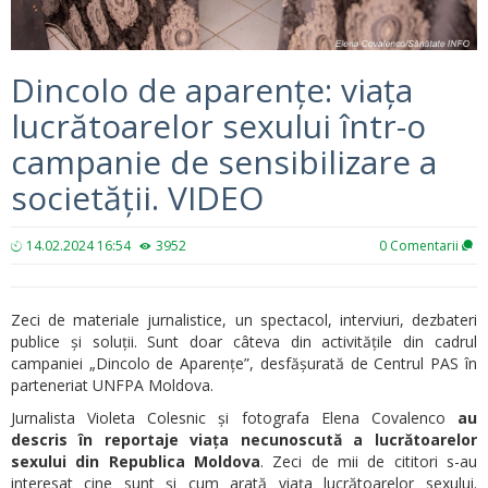
Dincolo de aparențe: viața
lucrătoarelor sexului într-o
campanie de sensibilizare a
societății. VIDEO
14.02.2024 16:54
3952
0
Comentarii
Zeci de materiale jurnalistice, un spectacol, interviuri, dezbateri
publice și soluții. Sunt doar câteva din activitățile din cadrul
campaniei „Dincolo de Aparențe”, desfășurată de Centrul PAS în
parteneriat UNFPA Moldova.
Jurnalista Violeta Colesnic și fotografa Elena Covalenco
au
descris în reportaje viața necunoscută a lucrătoarelor
sexului din Republica Moldova
. Zeci de mii de cititori s-au
interesat cine sunt și cum arată viața lucrătoarelor sexului.