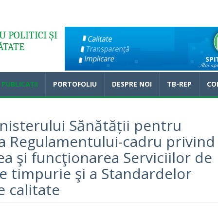
 POLITICI ȘI
ĂTATE
PUBLICAȚII
PORTOFOLIU
DESPRE NOI
TB-REP
CO
nisterului Sănătății pentru
a Regulamentului-cadru privind
a şi funcţionarea Serviciilor de
e timpurie şi a Standardelor
 calitate