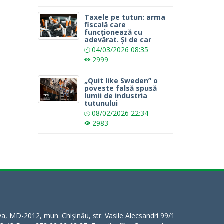
Taxele pe tutun: arma
fiscală care
funcționează cu
adevărat. Și de car
04/03/2026
08:35
2999
„Quit like Sweden” o
poveste falsă spusă
lumii de industria
tutunului
08/02/2026
22:34
2983
a, MD-2012, mun. Chișinău, str. Vasile Alecsandri 99/1