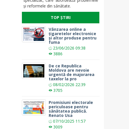
specializat, care abordează problemele
și reformele din sănătate.
TOP ȘTIRI
Vânzarea online a
țigaretelor electronice
și altor produse pentru
fuma
23/06/2026
09:38
3886
De ce Republica
Moldova are nevoie
urgentă de majorarea
taxelor la pro
08/02/2026
22:39
3705
Promisiuni electorale
periculoase pentru
sănătatea publică.
Renato Usa
07/10/2025
11:57
3009