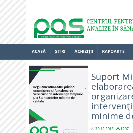
Acasă
CENTRUL PENTRU
ANALIZE ÎN SĂN
ACASĂ
ȘTIRI
ACHIZIȚII
RAPOARTE
Suport Mi
elaborare
organizare
intervenţi
minime de
30.12.2013
1297