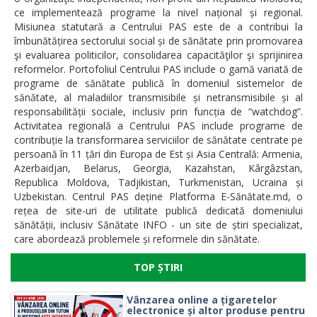
ce implementează programe la nivel național și regional.
Misiunea statutară a Centrului PAS este de a contribui la
îmbunătățirea sectorului social și de sănătate prin promovarea
şi evaluarea politicilor, consolidarea capacităţilor şi sprijinirea
reformelor. Portofoliul Centrului PAS include o gamă variată de
programe de sănătate publică în domeniul sistemelor de
sănătate, al maladiilor transmisibile și netransmisibile și al
responsabilității sociale, inclusiv prin funcția de “watchdog”.
Activitatea regională a Centrului PAS include programe de
contribuție la transformarea serviciilor de sănătate centrate pe
persoană în 11 țări din Europa de Est și Asia Centrală: Armenia,
Azerbaidjan, Belarus, Georgia, Kazahstan, Kârgâzstan,
Republica Moldova, Tadjikistan, Turkmenistan, Ucraina și
Uzbekistan. Centrul PAS deține Platforma E-Sănătate.md, o
rețea de site-uri de utilitate publică dedicată domeniului
sănătății, inclusiv Sănătate INFO - un site de știri specializat,
care abordează problemele și reformele din sănătate.
TOP ȘTIRI
Vânzarea online a țigaretelor
electronice și altor produse pentru