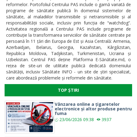
reformelor. Portofoliul Centrului PAS include o gamă variată de
programe de sănătate publică în domeniul sistemelor de
sănătate, al maladiilor transmisibile și netransmisibile și al
responsabilității sociale, inclusiv prin funcția de “watchdog”.
Activitatea regională a Centrului PAS include programe de
contribuție la transformarea serviciilor de sănătate centrate pe
persoană în 11 țări din Europa de Est și Asia Centrală: Armenia,
Azerbaidjan, Belarus, Georgia, Kazahstan, Kârgâzstan,
Republica Moldova, Tadjikistan, Turkmenistan, Ucraina și
Uzbekistan. Centrul PAS deține Platforma E-Sănătate.md, o
rețea de site-uri de utilitate publică dedicată domeniului
sănătății, inclusiv Sănătate INFO - un site de știri specializat,
care abordează problemele și reformele din sănătate.
TOP ȘTIRI
Vânzarea online a țigaretelor
electronice și altor produse pentru
fuma
23/06/2026
09:38
3937