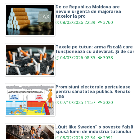
De ce Republica Moldova are
nevoie urgentă de majorarea
taxelor la pro
08/02/2026
22:39
3760
Taxele pe tutun: arma fiscală care
funcționează cu adevărat. Și de car
04/03/2026
08:35
3038
Promisiuni electorale periculoase
pentru sănătatea publică. Renato
Usa
07/10/2025
11:57
3020
„Quit like Sweden” o poveste falsă
spusă lumii de industria tutunului
08/02/2026
22:34
2991