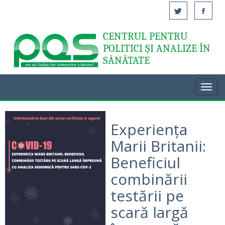
CENTRUL PENTRU
Acasă
POLITICI ȘI ANALIZE ÎN
SĂNĂTATE
Toggl
navig
Experiența
Marii Britanii:
Beneficiul
combinării
testării pe
scară largă