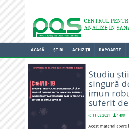
Acasă
CENTRUL PENTRU
ANALIZE ÎN SĂN
ACASĂ
ȘTIRI
ACHIZIȚII
RAPOARTE
Studiu ști
singură d
imun robu
suferit d
11.08.2021
1499
Acest material apare î