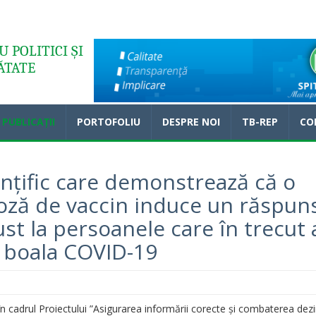
 POLITICI ȘI
ĂTATE
PUBLICAȚII
PORTOFOLIU
DESPRE NOI
TB-REP
CO
ințific care demonstrează că o
oză de vaccin induce un răspun
st la persoanele care în trecut 
e boala COVID-19
n cadrul Proiectului ”Asigurarea informării corecte și combaterea dez