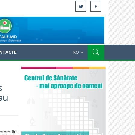
NTACTE
RO
s
au
informării