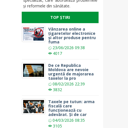
specializat, care abordează problemele
și reformele din sănătate.
TOP ȘTIRI
Vânzarea online a
țigaretelor electronice
și altor produse pentru
fuma
23/06/2026
09:38
4017
De ce Republica
Moldova are nevoie
urgentă de majorarea
taxelor la pro
08/02/2026
22:39
3832
Taxele pe tutun: arma
fiscală care
funcționează cu
adevărat. Și de car
04/03/2026
08:35
3105