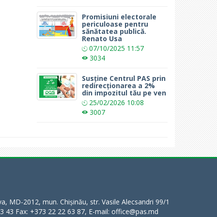
Promisiuni electorale
periculoase pentru
sănătatea publică.
Renato Usa
07/10/2025
11:57
3034
Susține Centrul PAS prin
redirecționarea a 2%
din impozitul tău pe ven
25/02/2026
10:08
3007
a, MD-2012, mun. Chișinău, str. Vasile Alecsandri 99/1
63 43 Fax: +373 22 22 63 87, E-mail: office@pas.md