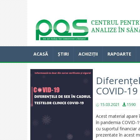
Acasă
CENTRUL PENTRU
ANALIZE ÎN SĂN
ACASĂ
ȘTIRI
ACHIZIȚII
RAPOARTE
Diferențel
COVID-19
15.03.2021
1590
Acest material apare î
în pandemia COVID-19”
cu suportul financiar
prezentate în acest m