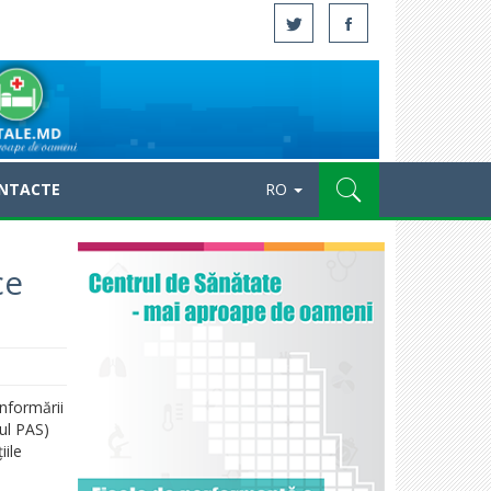
NTACTE
RO
ce
informării
ul PAS)
iile