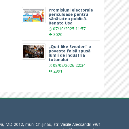
Promisiuni electorale
periculoase pentru
sănătatea publică.
Renato Usa
07/10/2025
11:57
3020
„Quit like Sweden” o
poveste falsă spusă
lumii de industria
tutunului
08/02/2026
22:34
2991
a, MD-2012, mun. Chișinău, str. Vasile Alecsandri 99/1