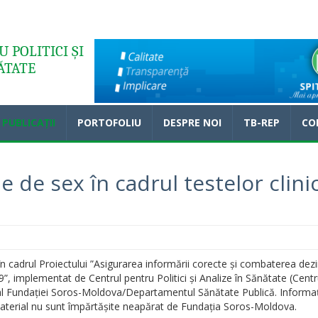
 POLITICI ȘI
ĂTATE
PUBLICAȚII
PORTOFOLIU
DESPRE NOI
TB-REP
CO
e de sex în cadrul testelor clini
n cadrul Proiectului ”Asigurarea informării corecte și combaterea dez
, implementat de Centrul pentru Politici și Analize în Sănătate (Centr
 al Fundației Soros-Moldova/Departamentul Sănătate Publică. Informaț
aterial nu sunt împărtășite neapărat de Fundația Soros-Moldova.