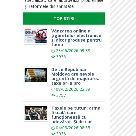
specializat, care abordează problemele
și reformele din sănătate.
TOP ȘTIRI
Vânzarea online a
țigaretelor electronice
și altor produse pentru
fuma
23/06/2026
09:38
3936
De ce Republica
Moldova are nevoie
urgentă de majorarea
taxelor la pro
08/02/2026
22:39
3757
Taxele pe tutun: arma
fiscală care
funcționează cu
adevărat. Și de car
04/03/2026
08:35
3036