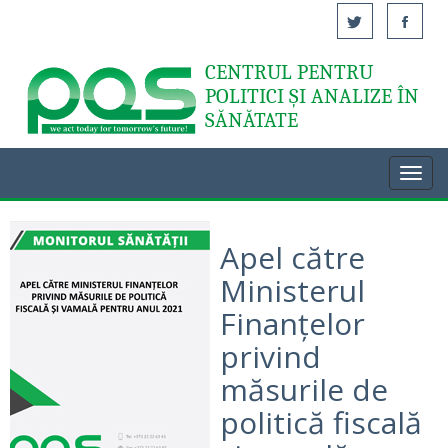
CENTRUL PENTRU
Acasă
POLITICI ȘI ANALIZE ÎN
SĂNĂTATE
Toggl
navig
Apel către
Ministerul
Finanțelor
privind
măsurile de
politică fiscală