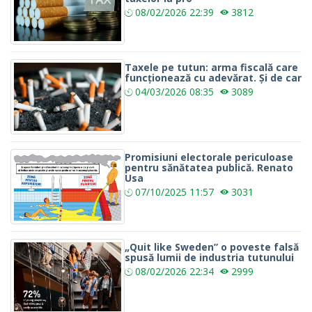
08/02/2026
22:39
3812
Taxele pe tutun: arma fiscală care
funcționează cu adevărat. Și de car
04/03/2026
08:35
3089
Promisiuni electorale periculoase
pentru sănătatea publică. Renato
Usa
07/10/2025
11:57
3031
„Quit like Sweden” o poveste falsă
spusă lumii de industria tutunului
08/02/2026
22:34
2999