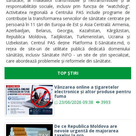
sănătate, al maladiilor transmisibile și netransmisibile și al
responsabilității sociale, inclusiv prin funcția de “watchdog”.
Activitatea regională a Centrului PAS include programe de
contribuție la transformarea serviciilor de sănătate centrate pe
persoană în 11 țări din Europa de Est și Asia Centrală: Armenia,
Azerbaidjan, Belarus, Georgia, Kazahstan, Kârgâzstan,
Republica Moldova, Tadjikistan, Turkmenistan, Ucraina și
Uzbekistan. Centrul PAS deține Platforma E-Sănătate.md, o
rețea de site-uri de utilitate publică dedicată domeniului
sănătății, inclusiv Sănătate INFO - un site de știri specializat,
care abordează problemele și reformele din sănătate.
TOP ȘTIRI
Vânzarea online a țigaretelor
electronice și altor produse pentru
fuma
23/06/2026
09:38
3993
De ce Republica Moldova are
nevoie urgentă de majorarea
taxelor la pro