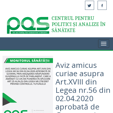
CENTRUL PENTRU
Acasă
POLITICI ȘI ANALIZE ÎN
SĂNĂTATE
Toggl
navig
Aviz amicus
curiae asupra
Art.XVIII din
Legea nr.56 din
02.04.2020
aprobată de