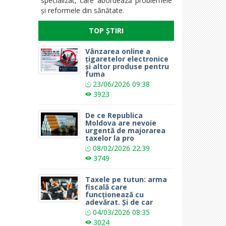
specializat, care abordează problemele
și reformele din sănătate.
TOP ȘTIRI
Vânzarea online a
țigaretelor electronice
și altor produse pentru
fuma
23/06/2026
09:38
3923
De ce Republica
Moldova are nevoie
urgentă de majorarea
taxelor la pro
08/02/2026
22:39
3749
Taxele pe tutun: arma
fiscală care
funcționează cu
adevărat. Și de car
04/03/2026
08:35
3024