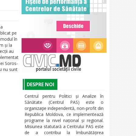
 a
blicat pe
a modul în
m și la
ecții au
mplementat
iei Soros-
și nu sunt
DESPRE NOI
Centrul pentru Politici și Analize în
Sănătate (Centrul PAS) este o
organizaţie independentă, non-profit din
Republica Moldova, ce implementează
programe la nivel național și regional.
Misiunea statutară a Centrului PAS este
de a contribui la îmbunătățirea