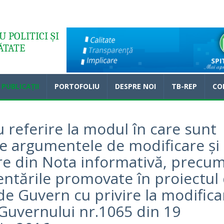
 POLITICI ȘI
ĂTATE
PUBLICAȚII
PORTOFOLIU
DESPRE NOI
TB-REP
CO
u referire la modul în care sunt
e argumentele de modificare și
e din Nota informativă, precum
entările promovate în proiectul
de Guvern cu privire la modifica
 Guvernului nr.1065 din 19