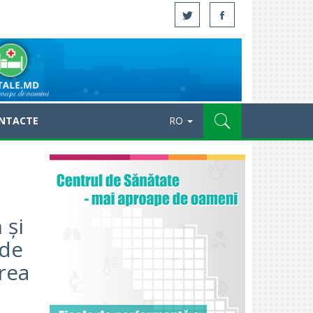
NTACTE
RO
 și
 de
rea