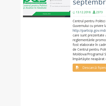
septembr
13.12.2018
2373
Centrul pentru Politic
Guvernului cu privire 
http://particip.gov.m
care sunt prezentate 
reglementările promova
fost elaborate în cad
de Centrul pentru Poli
Moldova/Programul Sănă
împărtăşite neapărat
Descarcă fișier