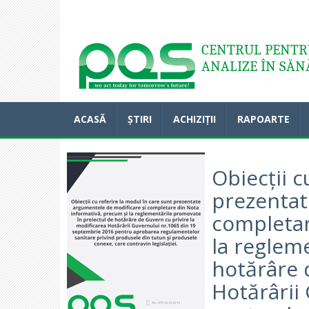
Acasă
CENTRUL PENTRU
ANALIZE ÎN SĂN
ACASĂ
ȘTIRI
ACHIZIȚII
RAPOARTE
Obiecții c
prezentat
completar
la reglem
hotărâre 
Hotărârii