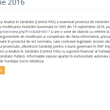
ie 2016
i și Analize în Sănătate (Centrul PAS) a examinat proiectul de Hotărâre
la modificarea Hotărârii Guvernului nr.1065 din 19 septembrie 2016, pu
d/proiectview.php?l=ro&idd=6017
și are o serie de obiectii cu referire l
argumentele de modificare și completare din Nota informativă, precu
te în proiectul de act normativ, care contravin legislației. Aceste obi
rul proiectului „Monitorul Sănătăţii pentru o bună guvernare în RM” i
tici și Analize în Sănătate (Centrul PAS) cu suportul financiar al Fundaţ
tate Publică. Informaţiile expuse aparţin în exclusivitate autorului 
 de Fundaţia Soros-Moldova.
ul