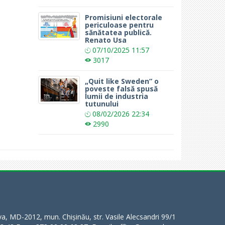
Promisiuni electorale
periculoase pentru
sănătatea publică.
Renato Usa
07/10/2025
11:57
3017
„Quit like Sweden” o
poveste falsă spusă
lumii de industria
tutunului
08/02/2026
22:34
2990
a, MD-2012, mun. Chișinău, str. Vasile Alecsandri 99/1