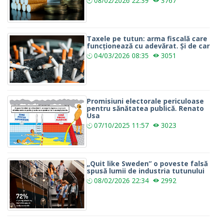
08/02/2026
22:39
3767
Taxele pe tutun: arma fiscală care
funcționează cu adevărat. Și de car
04/03/2026
08:35
3051
Promisiuni electorale periculoase
pentru sănătatea publică. Renato
Usa
07/10/2025
11:57
3023
„Quit like Sweden” o poveste falsă
spusă lumii de industria tutunului
08/02/2026
22:34
2992