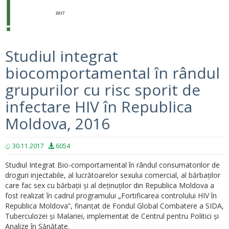
Studiul integrat
biocomportamental în rândul
grupurilor cu risc sporit de
infectare HIV în Republica
Moldova, 2016
30.11.2017
6054
Studiul Integrat Bio-comportamental în
rândul
consumatorilor de
droguri injectabile,
al lucrătoarelor sexului comercial, al bărbaților
care fac sex cu bărbații și al deținuților din Republica Moldova a
fost realizat în cadrul programului „Fortificarea controlului HIV în
Republica
Moldova
”, finanțat de Fondul Global Combatere a SIDA,
Tuberculozei și Malariei, implementat de Centrul pentru Politici și
Analize în Sănătate.