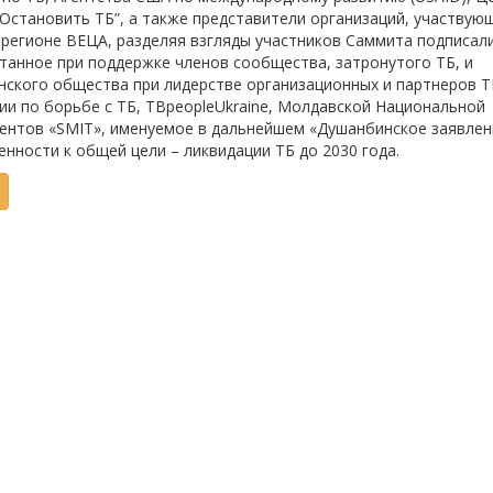
“Остановить ТБ”, а также представители организаций, участвую
 регионе ВЕЦА, разделяя взгляды участников Саммита подписал
отанное при поддержке членов сообщества, затронутого ТБ, и
нского общества при лидерстве организационных и партнеров T
ии по борьбе с ТБ, TBpeopleUkraine, Молдавской Национальной
ентов «SMIT», именуемое в дальнейшем «Душанбинское заявлени
нности к общей цели – ликвидации ТБ до 2030 года.