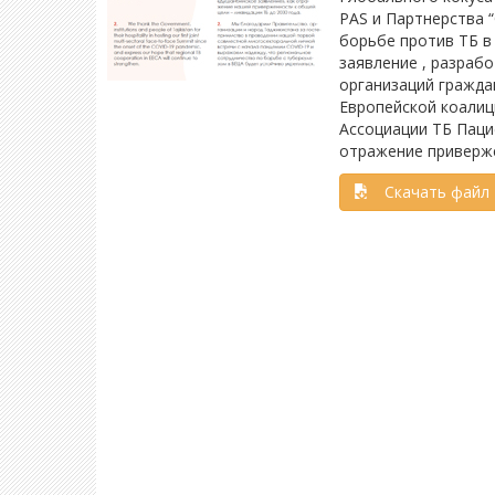
PAS и Партнерства 
борьбе против ТБ в
заявление , разраб
организаций гражда
Европейской коалиц
Ассоциации ТБ Паци
отражение приверже
Скачать файл