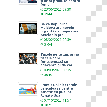
și altor produse pentru
fuma
23/06/2026
09:38
3944
De ce Republica
Moldova are nevoie
urgentă de majorarea
taxelor la pro
08/02/2026
22:39
3764
Taxele pe tutun: arma
fiscală care
funcționează cu
adevărat. Și de car
04/03/2026
08:35
3045
Promisiuni electorale
periculoase pentru
sănătatea publică.
Renato Usa
07/10/2025
11:57
3021