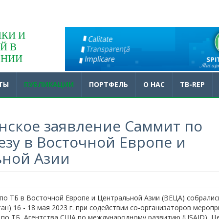
КИ И
Й В
ЕНИИ
ТЫ
ПУБЛИКАЦИИ
ПОРТФЕЛЬ
O НАС
TB-REP
ское заявление Саммит по
езу в Восточной Европе и
ьной Азии
по ТБ в Восточной Европе и Центральной Азии (ВЕЦА) собралис
н) 16 - 18 мая 2023 г. при содействии со-организаторов меропр
 по ТБ, Агентства США по международному развитию (USAID), Ц