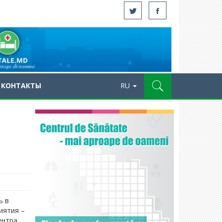
КОНТАКТЫ
RU
ь в
иятия –
ентра