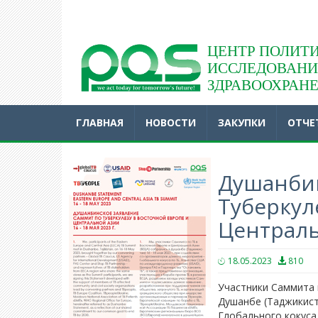
Acasă
ЦЕНТР ПОЛИТИ
ИССЛЕДОВАНИ
ЗДРАВООХРАН
ГЛАВНАЯ
НОВОСТИ
ЗАКУПКИ
ОТЧЕ
Душанбин
Туберкул
Централ
18.05.2023
810
Участники Саммита 
Душанбе (Таджикиста
Глобального кокуса