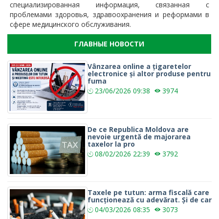
специализированная информация, связанная с
проблемами здоровья, здравоохранения и реформами в
сфере медицинского обслуживания.
ГЛАВНЫЕ НОВОСТИ
Vânzarea online a țigaretelor
electronice și altor produse pentru
fuma
23/06/2026
09:38
3974
De ce Republica Moldova are
nevoie urgentă de majorarea
taxelor la pro
08/02/2026
22:39
3792
Taxele pe tutun: arma fiscală care
funcționează cu adevărat. Și de car
04/03/2026
08:35
3073