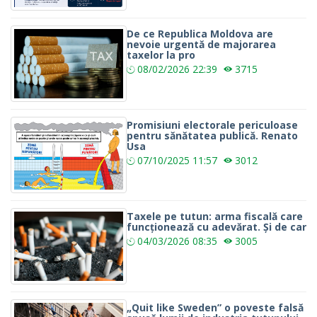
De ce Republica Moldova are
nevoie urgentă de majorarea
taxelor la pro
08/02/2026
22:39
3715
Promisiuni electorale periculoase
pentru sănătatea publică. Renato
Usa
07/10/2025
11:57
3012
Taxele pe tutun: arma fiscală care
funcționează cu adevărat. Și de car
04/03/2026
08:35
3005
„Quit like Sweden” o poveste falsă