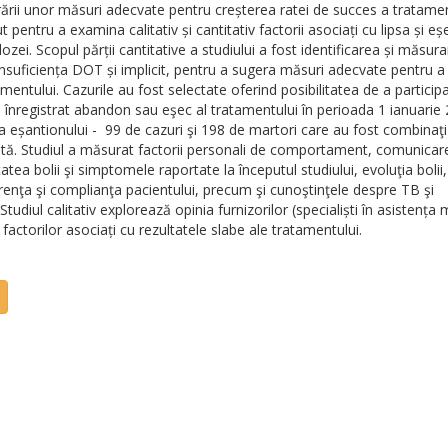
rii unor măsuri adecvate pentru creșterea ratei de succes a tratamen
 pentru a examina calitativ și cantitativ factorii asociați cu lipsa și eș
lozei.
Scopul părții cantitative a studiului a fost identificarea și măsur
 insuficiența DOT și implicit, pentru a sugera măsuri adecvate pentru a
amentului. C
azurile au fost selectate oferind posibilitatea de a participa
a înregistrat abandon sau eşec al tratamentului în perioada 1 ianuarie
 eșantionului -
99 de cazuri şi 198 de martori care au fost combinaţ
stă
.
Studiul a măsurat factori
i personali de comportament, comunicar
tea bolii şi simptomele raportate la începutul studiului, evoluţia bolii, 
enţa şi complianţa pacientului, precum şi cunoştinţele despre TB şi
Studiul calitativ explorează opinia furnizorilor (specialiști în asistența
factorilor asociați cu rezultatele slabe ale tratamentului.