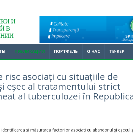
КИ И
Й В
ЕНИИ
ТЫ
ПУБЛИКАЦИИ
ПОРТФЕЛЬ
O НАС
TB-REP
 risc asociați cu situațiile de
 eșec al tratamentului strict
eat al tuberculozei în Republic
t identificarea și măsurarea factorilor asociați cu
abandonul şi
eșecul ș