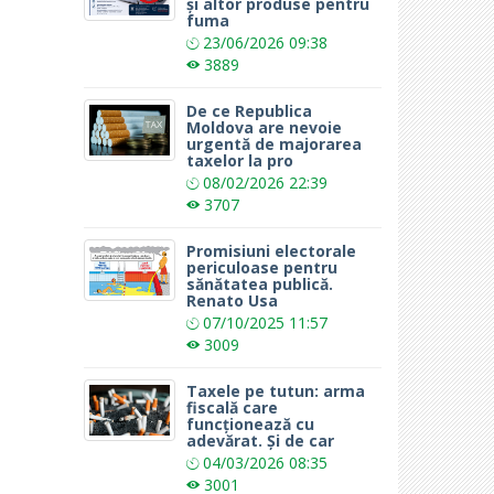
și altor produse pentru
fuma
23/06/2026
09:38
3889
De ce Republica
Moldova are nevoie
urgentă de majorarea
taxelor la pro
08/02/2026
22:39
3707
Promisiuni electorale
periculoase pentru
sănătatea publică.
Renato Usa
07/10/2025
11:57
3009
Taxele pe tutun: arma
fiscală care
funcționează cu
adevărat. Și de car
04/03/2026
08:35
3001