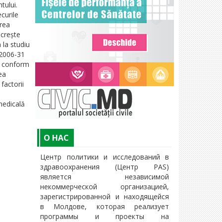
tului.
ecurile
area
 crește
 la studiu
 2006-31
i conform
ea
factorii
 medicală
O НАС
Центр политики и исследований в
здравоохранения (Центр PAS)
является независимой
некоммерческой организацией,
зарегистрированной и находящейся
в Молдове, которая реализует
программы и проекты на