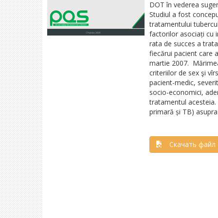
DOT în vederea sugeră
Studiul a fost conceput
tratamentului tubercu
factorilor asociați cu
rata de succes a trat
fiecărui pacient care 
martie 2007.
Mărimea
criteriilor de sex şi vîr
pacient-medic, severita
socio-economici, ader
tratamentul acesteia.
primară și TB) asupra 
Скачать файл