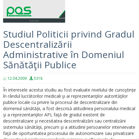
Studiul Politicii privind Gradul
Descentralizării
Administrative în Domeniul
Sănătăţii Publice
12.04.2009
5318
În interesele acestui studiu au fost evaluate nivelului de cunoştinţe
în rândul lucrătorilor medicali şi ai reprezentanţilor autorităţilor
publice locale cu privire la procesul de descentralizare din
domeniul sănătăţii, a fost descrisă atitudinea personalului medical
şi a reprezentanţilor APL faţă de gradul existent de
descentralizare şi necesitatea descentralizării sau centralizării
sistemului sănătăţii, precum şi a atitudinii persoanelor intervievate
faţă de oportunitatea procesului de autonomizare sau privatizare