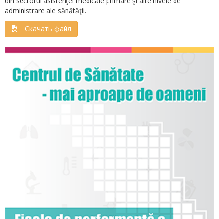
din sectorul asistenţei medicale primare şi alte nivele de
administrare ale sănătăţii.
Скачать файл