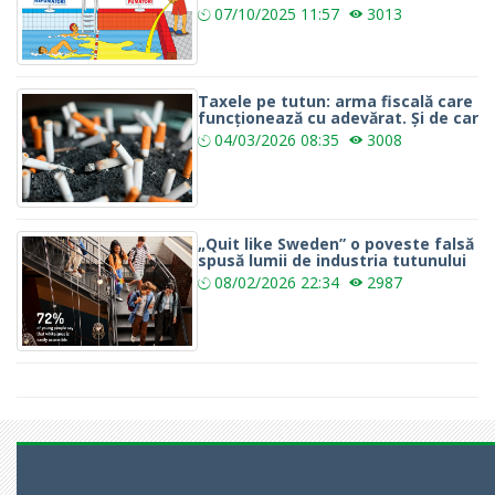
07/10/2025
11:57
3013
Taxele pe tutun: arma fiscală care
funcționează cu adevărat. Și de car
04/03/2026
08:35
3008
„Quit like Sweden” o poveste falsă
spusă lumii de industria tutunului
08/02/2026
22:34
2987