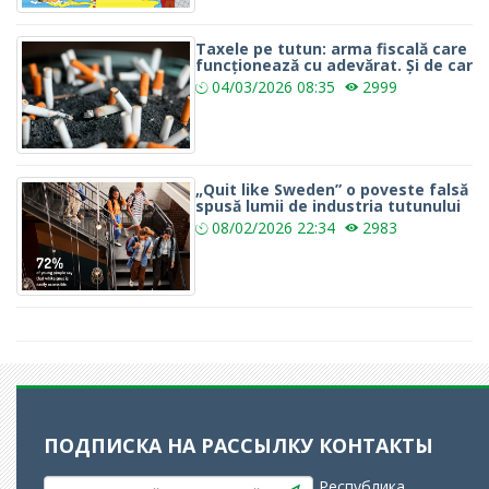
Taxele pe tutun: arma fiscală care
funcționează cu adevărat. Și de car
04/03/2026
08:35
2999
„Quit like Sweden” o poveste falsă
spusă lumii de industria tutunului
08/02/2026
22:34
2983
ПОДПИСКА НА РАССЫЛКУ
КОНТАКТЫ
Республика