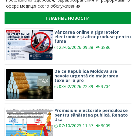
сфере медицинского обслуживания.
ГЛАВНЫЕ НОВОСТИ
Vânzarea online a țigaretelor
electronice și altor produse pentru
fuma
23/06/2026
09:38
3886
De ce Republica Moldova are
nevoie urgentă de majorarea
taxelor la pro
08/02/2026
22:39
3704
Promisiuni electorale periculoase
pentru sănătatea publică. Renato
Usa
07/10/2025
11:57
3009