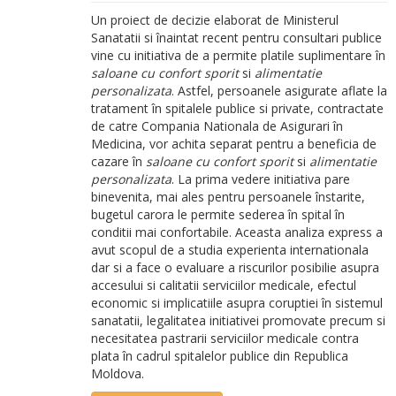
Un proiect de decizie elaborat de Ministerul
Sanatatii si înaintat recent pentru consultari publice
vine cu initiativa de a permite platile suplimentare în
saloane cu confort sporit
si
alimentatie
personalizata
. Astfel, persoanele asigurate aflate la
tratament în spitalele publice si private, contractate
de catre Compania Nationala de Asigurari în
Medicina, vor achita separat pentru a beneficia de
cazare în
saloane cu confort sporit
si
alimentatie
personalizata
. La prima vedere initiativa pare
binevenita, mai ales pentru persoanele înstarite,
bugetul carora le permite sederea în spital în
conditii mai confortabile. Aceasta analiza express a
avut scopul de a studia experienta internationala
dar si a face o evaluare a riscurilor posibilie asupra
accesului si calitatii serviciilor medicale, efectul
economic si implicatiile asupra coruptiei în sistemul
sanatatii, legalitatea initiativei promovate precum si
necesitatea pastrarii serviciilor medicale contra
plata în cadrul spitalelor publice din Republica
Moldova.