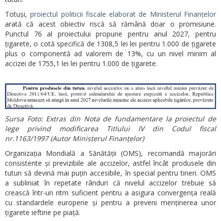
Totuși,
proiectul politicii fiscale elaborat de Ministerul Finanțelor
arată că acest obiectiv riscă să rămână doar o promisiune.
Punctul 76 al proiectului propune pentru anul 2027, pentru
țigarete, o cotă specifică de 1308,5 lei lei pentru 1.000 de țigarete
plus o componentă ad valorem de 13%, cu un nivel minim al
accizei de 1755,1 lei lei pentru 1.000 de țigarete.
Sursa Foto: Extras din Nota de fundamentare la proiectul de
lege privind modificarea Titlului IV din Codul fiscal
nr.1163/1997 (Autor Ministerul Finanțelor)
Organizația Mondială a Sănătății (OMS), recomandă majorări
consistente și previzibile ale accizelor, astfel încât produsele din
tutun să devină mai puțin accesibile, în special pentru tineri. OMS
a subliniat în repetate rânduri că nivelul accizelor trebuie să
crească într-un ritm suficient pentru a asigura convergența reală
cu standardele europene și pentru a preveni menținerea unor
țigarete ieftine pe piață.