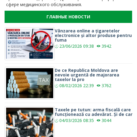
сфере медицинского обслуживания.
ГЛАВНЫЕ НОВОСТИ
Vânzarea online a țigaretelor
electronice și altor produse pentru
fuma
23/06/2026
09:38
3942
De ce Republica Moldova are
nevoie urgentă de majorarea
taxelor la pro
08/02/2026
22:39
3762
Taxele pe tutun: arma fiscală care
funcționează cu adevărat. Și de car
04/03/2026
08:35
3044