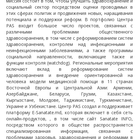
миссия состоит в том, чтобы улучшить здравоохранение и
социальный сектор посредством оценки проводимых в
этих сферах политик и продвижения новых, наращивания
потенциала и поддержки реформ. В портфолио Центра
PAS входит большое число проектов, связанных с
различными проблемами общественного
здравоохранения, в том числе с реформированием систем
здравоохранения, контролем над инфекционными и
неинфекционными заболеваниями, а также программы
социальной направленности, включающие также и
функции контроля (watchdog). Региональные мероприятия
включают вклад в реформирование систем
здравоохранения и внедрение ориентированной на
человека модели медицинской помощи в 11 странах
Восточной Европы и Центральной Азии: Армении,
Азербайджане, Беларуси, Грузии, Казахстане,
Кыргызстане, Молдове, Таджикистане, Туркменистане,
Украине и Узбекистане. Центр PAS создал и поддерживает
платформу E-Sanatate.md, которая включает в себя сеть
онлайн-продуктов, , в том числе сайт Sanatate INFO,
посредством которого в обществе распространяется
специализированная информация, связанная с
проблемами здоровья, здравоохранения и реформами в