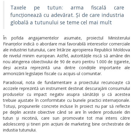
Taxele pe tutun: arma fiscală care
funcționează cu adevărat. Și de care industria
globală a tutunului se teme cel mai mult
În pofida angajamentelor asumate, proiectul Ministerului
Finanțelor indică o abordare mai favorabilă intereselor comerciale
ale industriei tutunului, care întârzie apropierea Republicii Moldova
de nivelul minim european. Astfel, autoritățile riscă să amâne din
nou atingerea obiectivului de 90 de euro pentru 1.000 de țigarete,
deși acesta reprezintă una dintre condițiile importante ale
armonizării legislației fiscale cu acquis-ul comunitar.
Paradoxal, nota de fundamentare a proiectului recunoaște că
accizele reprezintă un instrument destinat descurajării consumului
produselor cu impact negativ asupra sănătății și că acestea
trebuie ajustate în conformitate cu bunele practici internaționale.
Totuși, propunerile concrete incluse în proiect nu par să reflecte
pe deplin aceste obiective când se are în vedere produsele din
tutun și nicotină, care sun promovate tot mai intens către
adolescenți și tineri prin acțiuni de marketing bine orchestrate de
industia tutunului.