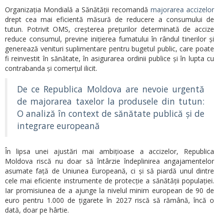
Organizația Mondială a Sănătății recomandă
majorarea accizelor
drept cea mai eficientă măsură de reducere a consumului de
tutun. Potrivit OMS, creșterea prețurilor determinată de accize
reduce consumul, previne inițierea fumatului în rândul tinerilor și
generează venituri suplimentare pentru bugetul public, care poate
fi reinvestit în sănătate, în asigurarea ordinii publice și în lupta cu
contrabanda și comerțul ilicit.
De ce Republica Moldova are nevoie urgentă
de majorarea taxelor la produsele din tutun:
O analiză în context de sănătate publică și de
integrare europeană
În lipsa unei ajustări mai ambițioase a accizelor, Republica
Moldova riscă nu doar să întârzie îndeplinirea angajamentelor
asumate față de Uniunea Europeană, ci și să piardă unul dintre
cele mai eficiente instrumente de protecție a sănătății populației.
Iar promisiunea de a ajunge la nivelul minim european de 90 de
euro pentru 1.000 de țigarete în 2027 riscă să rămână, încă o
dată, doar pe hârtie.